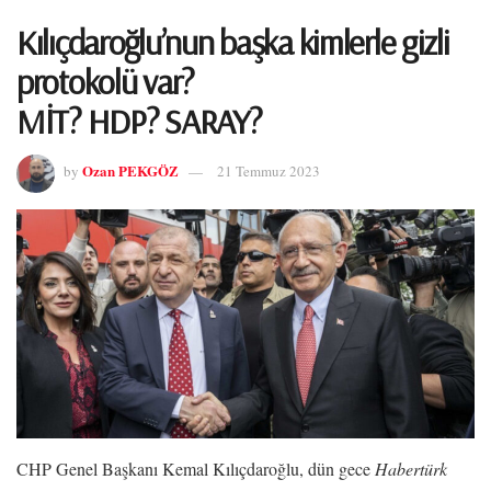
Kılıçdaroğlu’nun başka kimlerle gizli
protokolü var?
MİT? HDP? SARAY?
Ozan PEKGÖZ
by
21 Temmuz 2023
CHP Genel Başkanı Kemal Kılıçdaroğlu, dün gece
Habertürk