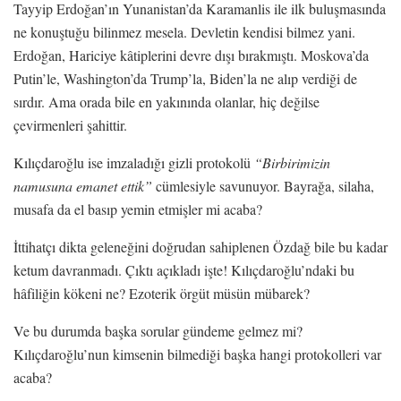
Tayyip Erdoğan’ın Yunanistan’da Karamanlis ile ilk buluşmasında
ne konuştuğu bilinmez mesela. Devletin kendisi bilmez yani.
Erdoğan, Hariciye kâtiplerini devre dışı bırakmıştı. Moskova’da
Putin’le, Washington’da Trump’la, Biden’la ne alıp verdiği de
sırdır. Ama orada bile en yakınında olanlar, hiç değilse
çevirmenleri şahittir.
Kılıçdaroğlu ise imzaladığı gizli protokolü
“Birbirimizin
namusuna emanet ettik”
cümlesiyle savunuyor. Bayrağa, silaha,
musafa da el basıp yemin etmişler mi acaba?
İttihatçı dikta geleneğini doğrudan sahiplenen Özdağ bile bu kadar
ketum davranmadı. Çıktı açıkladı işte! Kılıçdaroğlu’ndaki bu
hâfiliğin kökeni ne? Ezoterik örgüt müsün mübarek?
Ve bu durumda başka sorular gündeme gelmez mi?
Kılıçdaroğlu’nun kimsenin bilmediği başka hangi protokolleri var
acaba?