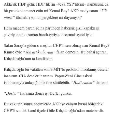
Akla ilk HDP gelir. HDP’lilerin –veya YSP’lilerin– namusuna da
bir protokol emanet ettin mi Kemal Bey? AKP medyasının
“7’li
masa”
ithamları somut gerçeklere mi dayanıyor?
Hem madem partin adına partinden habersiz gizli kapaklı iş
çeviriyorsun o zaman bandı geriye de sarmak gerekiyor.
Sakın Saray’a giden o meşhur CHP’li sen olmayasın Kemal Bey?
Kimse öyle
“Yok artık abarttın”
falan demesin. Bu bahsi açtıran,
Kılıçdaroğlu’nun ta kendisidir.
Kılıçdaroğlu bu vakitten sonra MİT’le protokol imzalamış deseler
inanırım. CIA deseler inanırım. Papua-Yeni Gine askerî
istihbaratıyla anlaştığı bile öne sürülebilir.
“Hadi canım”
demem.
“Derler”
fıkrasına döner iş. Derler çünkü.
Bu vakitten sonra, seçimlerde AKP’ye çalışan kırsal bölgedeki
CHP’li sandık kurul üyeleri bile Kılıçdaroğlu’ndan muteberdir.