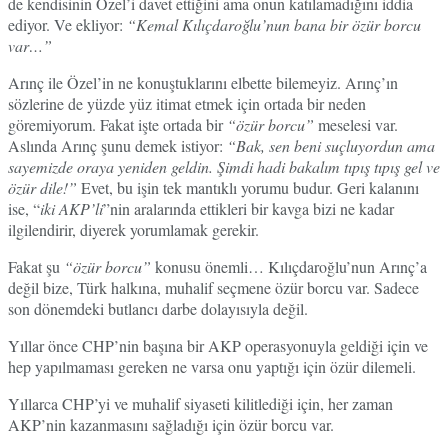
de kendisinin Özel’i davet ettiğini ama onun katılamadığını iddia
ediyor. Ve ekliyor:
“Kemal Kılıçdaroğlu’nun bana bir özür borcu
var…”
Arınç ile Özel’in ne konuştuklarını elbette bilemeyiz. Arınç’ın
sözlerine de yüzde yüz itimat etmek için ortada bir neden
göremiyorum. Fakat işte ortada bir
“özür borcu”
meselesi var.
Aslında Arınç şunu demek istiyor:
“Bak, sen beni suçluyordun ama
sayemizde oraya yeniden geldin. Şimdi hadi bakalım tıpış tıpış gel ve
özür dile!”
Evet, bu işin tek mantıklı yorumu budur. Geri kalanını
ise, “
iki AKP’li
”nin aralarında ettikleri bir kavga bizi ne kadar
ilgilendirir, diyerek yorumlamak gerekir.
Fakat şu
“özür borcu”
konusu önemli… Kılıçdaroğlu’nun Arınç’a
değil bize, Türk halkına, muhalif seçmene özür borcu var. Sadece
son dönemdeki butlancı darbe dolayısıyla değil.
Yıllar önce CHP’nin başına bir AKP operasyonuyla geldiği için ve
hep yapılmaması gereken ne varsa onu yaptığı için özür dilemeli.
Yıllarca CHP’yi ve muhalif siyaseti kilitlediği için, her zaman
AKP’nin kazanmasını sağladığı için özür borcu var.