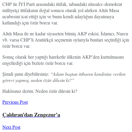
CHP ile İYİ Parti arasındaki ittifak, tabandaki ulusalcı–demokrat
milliyetçi ittifakının doğal sonucu olarak yol alırken Altılı Masa
ucubesini icat ettiği için ve bunu kendi adaylığını dayatmaya
kullandığı için özür borcu var.
Altılı Masa ile ne kadar siyaseten bitmiş AKP eskisi, İslamcı, Nurcu
vb. varsa CHP’li Atatürkçü seçmenin oylarıyla bunları seçtirdiği için
özür borcu var.
Sonuç olarak her yaptığı hareketle ülkenin AKP’den kurtulmasını
engellediği için bizlere özür borcu var.
Şimdi şunu diyebilirsiniz:
“Adam baştan itibaren kendisine verilen
görevi yapmış, neden özür dilesin ki?”
Haklısınız derim. Neden özür dilesin ki?
Previous Post
Çaldıran’dan Zengezur’a
Next Post