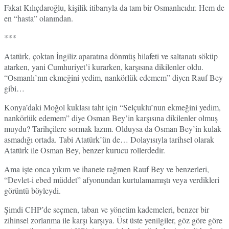
Fakat Kılıçdaroğlu, kişilik itibarıyla da tam bir Osmanlıcıdır. Hem de
en “hasta” olanından.
***
Atatürk, çoktan İngiliz aparatına dönmüş hilafeti ve saltanatı söküp
atarken, yani Cumhuriyet’i kurarken, karşısına dikilenler oldu.
“Osmanlı’nın ekmeğini yedim, nankörlük edemem” diyen Rauf Bey
gibi…
Konya’daki Moğol kuklası taht için “Selçuklu’nun ekmeğini yedim,
nankörlük edemem” diye Osman Bey’in karşısına dikilenler olmuş
muydu? Tarihçilere sormak lazım. Olduysa da Osman Bey’in kulak
asmadığı ortada. Tabi Atatürk’ün de… Dolayısıyla tarihsel olarak
Atatürk ile Osman Bey, benzer kurucu rollerdedir.
Ama işte onca yıkım ve ihanete rağmen Rauf Bey ve benzerleri,
“Devlet-i ebed müddet” afyonundan kurtulamamıştı veya verdikleri
görüntü böyleydi.
Şimdi CHP’de seçmen, taban ve yönetim kademeleri, benzer bir
zihinsel zorlanma ile karşı karşıya. Üst üste yenilgiler, göz göre göre