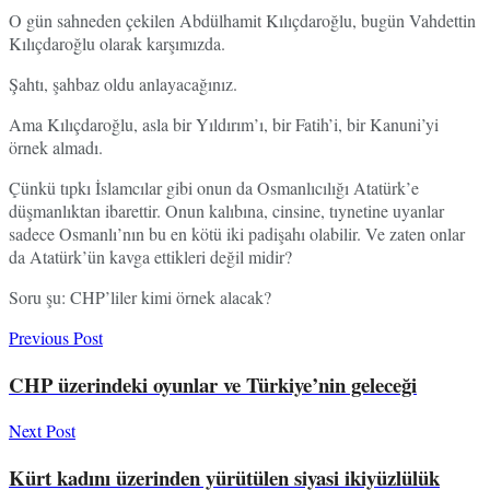
O gün sahneden çekilen Abdülhamit Kılıçdaroğlu, bugün Vahdettin
Kılıçdaroğlu olarak karşımızda.
Şahtı, şahbaz oldu anlayacağınız.
Ama Kılıçdaroğlu, asla bir Yıldırım’ı, bir Fatih’i, bir Kanuni’yi
örnek almadı.
Çünkü tıpkı İslamcılar gibi onun da Osmanlıcılığı Atatürk’e
düşmanlıktan ibarettir. Onun kalıbına, cinsine, tıynetine uyanlar
sadece Osmanlı’nın bu en kötü iki padişahı olabilir. Ve zaten onlar
da Atatürk’ün kavga ettikleri değil midir?
Soru şu: CHP’liler kimi örnek alacak?
Previous Post
CHP üzerindeki oyunlar ve Türkiye’nin geleceği
Next Post
Kürt kadını üzerinden yürütülen siyasi ikiyüzlülük