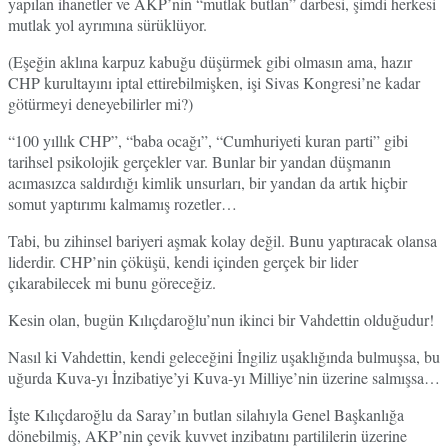
yapılan ihanetler ve AKP’nin “mutlak butlan” darbesi, şimdi herkesi
mutlak yol ayrımına sürüklüyor.
(Eşeğin aklına karpuz kabuğu düşürmek gibi olmasın ama, hazır
CHP kurultayını iptal ettirebilmişken, işi Sivas Kongresi’ne kadar
götürmeyi deneyebilirler mi?)
“100 yıllık CHP”, “baba ocağı”, “Cumhuriyeti kuran parti” gibi
tarihsel psikolojik gerçekler var. Bunlar bir yandan düşmanın
acımasızca saldırdığı kimlik unsurları, bir yandan da artık hiçbir
somut yaptırımı kalmamış rozetler…
Tabi, bu zihinsel bariyeri aşmak kolay değil. Bunu yaptıracak olansa
liderdir. CHP’nin çöküşü, kendi içinden gerçek bir lider
çıkarabilecek mi bunu göreceğiz.
Kesin olan, bugün Kılıçdaroğlu’nun ikinci bir Vahdettin olduğudur!
Nasıl ki Vahdettin, kendi geleceğini İngiliz uşaklığında bulmuşsa, bu
uğurda Kuva-yı İnzibatiye’yi Kuva-yı Milliye’nin üzerine salmışsa…
İşte Kılıçdaroğlu da Saray’ın butlan silahıyla Genel Başkanlığa
dönebilmiş, AKP’nin çevik kuvvet inzibatını partililerin üzerine