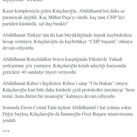
Kaset komplosuyla gelen Kılıçdaroğlu, Abdülhamit’ten daha az
paranoyak değildi. Kaç Mithat Paşa’yı sürdü, kaç tane CHP’liyi
partiden küstürdü, saf dışı bıraktı?
Abdülhamit Türkiye’nin iki katı büyüklüğünde toprak kaybederken
hesap vermiyor, Kılıçdaroğlu da kaybettikçe “CHP başarılı” olmaya
devam ediyordu.
Abdülhamit Rotschildlere borcu karşılığında Filistin’de Yahudi
yerleşimine göz yumuyor, Kılıçdaroğlu kendi adaylığı karşısında
gericilere 40 sandalye rüşvet veriyordu.
Abdülhamit Kıbrıs’ı İngilizlere Kıbrıs’ı satıp “Ulu Hakan” oluyor,
Kılıçdaroğlu kim bilir daha kimlerle gizli protokoller imzalayıp “hem
temiz, hem dürüst bir insanoğlu” kalmaya devam ediyordu.
Sonunda Enver-Cemal-Talat üçlüsü Abdülhamid’i hal yoluna soktu.
Diğer baykuş Kılıçdaroğlu da İmamoğlu-Özel-Başarır triumvirasına
yenildi.
***