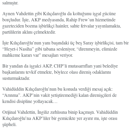
salmıştır.
Aynen Vahdettin gibi Kılıçdaroğlu da koltuğunu işgal gücüne
borçludur. İşte, AKP medyasında, Rahip Frew’un hizmetinde
gazeteciden bozma işbirlikçi hainler, sahte fetvalar yayınlamakta,
partililerin aklını çelmektedir.
İşte Kılıçdaroğlu’nun yanı başındaki üç beş Saray işbirlikçisi, tam bir
“Heyet-i Nasiha” gibi tabana sesleniyor, “direnmeyin, elimizde
mahkeme kararı var” mesajları veriyor.
Bir yandan da işgalci AKP, CHP’li mutasarrıfları yani belediye
başkanlarını tevkif etmekte, böylece olası direniş odaklarını
susturmaktadır.
Vahidüddin Kılıçdaroğlu’nun bu konuda verdiği mesaj açık:
“Arınma”. AKP’nin vakit yetiştiremediği kalan direnişçileri de
kendisi disipline yollayacak…
Orijinal Vahdettin, İngiliz zırhlısına binip kaçmıştı. Vahidüddin
Kılıçdaroğlu’na AKP’liler bir gemicikte yer ayırır mı, işte orası
şüpheli.