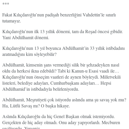
***
Fakat Kılıçdaroğlu’nun padişah benzerliğini Vahdettin’le sınırlı
tutamayız.
Kılıçdaroğlu’nun ilk 13 yıllık dönemi, tam da Reşad öncesi gibidir.
Yani Abdülhamit dönemi.
Kılıçdaroğlu’nun 13 yıl boyunca Abdülhamit’in 33 yıllık istibdadını
aratmadığını kim söyleyebilir?
Abdülhamit, kimsenin şans vermediği silik bir şehzadeyken nasıl
oldu da herkesi ikna edebildi? Tabi ki Kanun-u Esasi vaadi ile…
Kılıçdaroğlu’nun önseçim vaatleri de aynen böyleydi. Milletvekili
listeleri, belediye adayları, Cumhurbaşkanı adayları… Hepsi
Abdülhamid’in istibdadıyla belirleniyordu.
Abdülhamit, Meşrutiyeti çok istiyordu aslında ama şu savaş yok mu?
Ha, Lütfü Savaş mı? O başka hikaye.
Aslında Kılıçdaroğlu da hiç Genel Başkan olmak istemiyordu.
Gerçekten de hiç aday olmadı. Onu aday yapıyorlardı. Mecburen
seçiliyordu. Yerseniz.