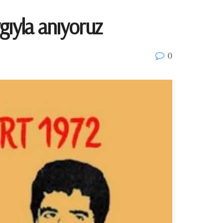
ygıyla anıyoruz
0