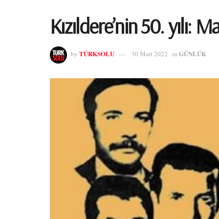
Kızıldere’nin 50. yılı: 
TÜRKSOLU
GÜNLÜK
by
30 Mart 2022
in