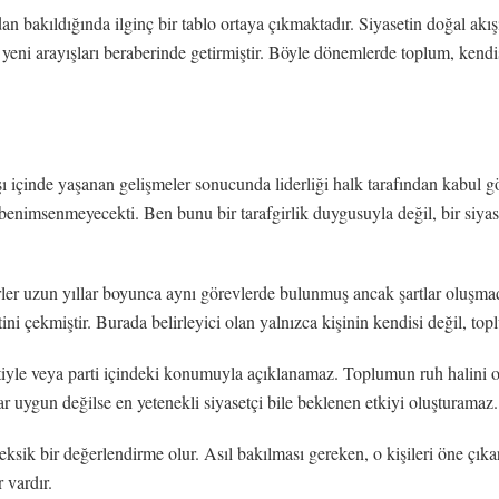
 bakıldığında ilginç bir tablo ortaya çıkmaktadır. Siyasetin doğal akışı
 yeni arayışları beraberinde getirmiştir. Böyle dönemlerde toplum, kendi
şı içinde yaşanan gelişmeler sonucunda liderliği halk tarafından kabul
benimsenmeyecekti. Ben bunu bir tarafgirlik duygusuyla değil, bir siya
rler uzun yıllar boyunca aynı görevlerde bulunmuş ancak şartlar oluşmadığ
ni çekmiştir. Burada belirleyici olan yalnızca kişinin kendisi değil, to
etiyle veya parti içindeki konumuyla açıklanamaz. Toplumun ruh halini o
lar uygun değilse en yetenekli siyasetçi bile beklenen etkiyi oluşturamaz.
eksik bir değerlendirme olur. Asıl bakılması gereken, o kişileri öne çı
 vardır.