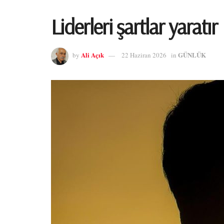
Liderleri şartlar yaratır
Ali Açık
GÜNLÜK
by
22 Haziran 2026
in