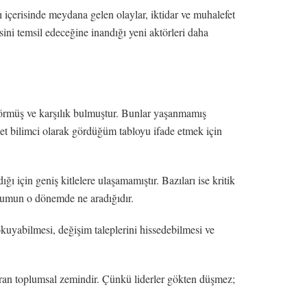
 içerisinde meydana gelen olaylar, iktidar ve muhalefet
sini temsil edeceğine inandığı yeni aktörleri daha
 görmüş ve karşılık bulmuştur. Bunlar yaşanmamış
set bilimci olarak gördüğüm tabloyu ifade etmek için
ı için geniş kitlelere ulaşamamıştır. Bazıları ise kritik
plumun o dönemde ne aradığıdır.
kuyabilmesi, değişim taleplerini hissedebilmesi ve
karan toplumsal zemindir. Çünkü liderler gökten düşmez;