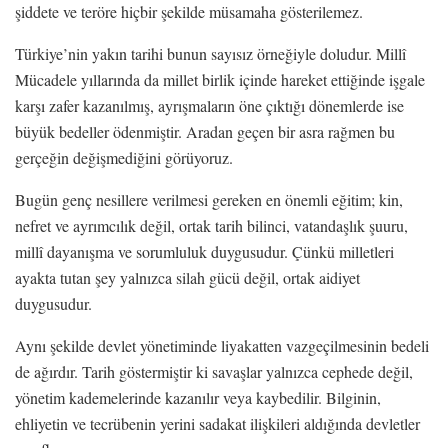
şiddete ve teröre hiçbir şekilde müsamaha gösterilemez.
Türkiye’nin yakın tarihi bunun sayısız örneğiyle doludur. Millî
Mücadele yıllarında da millet birlik içinde hareket ettiğinde işgale
karşı zafer kazanılmış, ayrışmaların öne çıktığı dönemlerde ise
büyük bedeller ödenmiştir. Aradan geçen bir asra rağmen bu
gerçeğin değişmediğini görüyoruz.
Bugün genç nesillere verilmesi gereken en önemli eğitim; kin,
nefret ve ayrımcılık değil, ortak tarih bilinci, vatandaşlık şuuru,
millî dayanışma ve sorumluluk duygusudur. Çünkü milletleri
ayakta tutan şey yalnızca silah gücü değil, ortak aidiyet
duygusudur.
Aynı şekilde devlet yönetiminde liyakatten vazgeçilmesinin bedeli
de ağırdır. Tarih göstermiştir ki savaşlar yalnızca cephede değil,
yönetim kademelerinde kazanılır veya kaybedilir. Bilginin,
ehliyetin ve tecrübenin yerini sadakat ilişkileri aldığında devletler