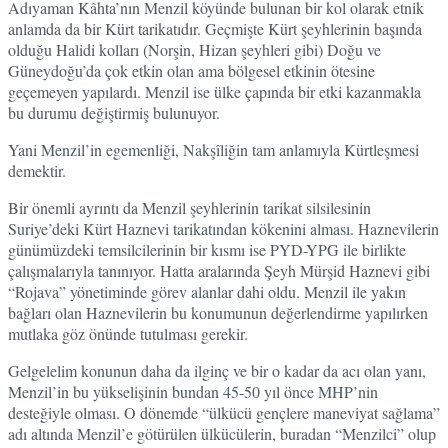
Adıyaman Kâhta’nın Menzil köyünde bulunan bir kol olarak etnik
anlamda da bir Kürt tarikatıdır. Geçmişte Kürt şeyhlerinin başında
olduğu Halidi kolları (Norşin, Hizan şeyhleri gibi) Doğu ve
Güneydoğu’da çok etkin olan ama bölgesel etkinin ötesine
geçemeyen yapılardı. Menzil ise ülke çapında bir etki kazanmakla
bu durumu değiştirmiş bulunuyor.
Yani Menzil’in egemenliği, Nakşîliğin tam anlamıyla Kürtleşmesi
demektir.
Bir önemli ayrıntı da Menzil şeyhlerinin tarikat silsilesinin
Suriye’deki Kürt Haznevi tarikatından kökenini alması. Haznevilerin
günümüzdeki temsilcilerinin bir kısmı ise PYD-YPG ile birlikte
çalışmalarıyla tanınıyor. Hatta aralarında Şeyh Mürşid Haznevi gibi
“Rojava” yönetiminde görev alanlar dahi oldu. Menzil ile yakın
bağları olan Haznevilerin bu konumunun değerlendirme yapılırken
mutlaka göz önünde tutulması gerekir.
Gelgelelim konunun daha da ilginç ve bir o kadar da acı olan yanı,
Menzil’in bu yükselişinin bundan 45-50 yıl önce MHP’nin
desteğiyle olması. O dönemde “ülkücü gençlere maneviyat sağlama”
adı altında Menzil’e götürülen ülkücülerin, buradan “Menzilci” olup