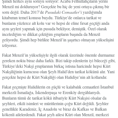
Şimdi herkes aynı soruyu soruyor: Acaba Fethullahçıların yerini
Menzil mi dolduruyor? Gerçekte bu hiç de yeni ortaya çıkmış bir
soru değil. Daha 2017’de
Pusudaki Cemaatler
’i yazdığımda
kitabımın temel konusu buydu. Türkiye’de onlarca tarikat ve
bunların yüzlerce alt kolu var ve hepsi de eline fırsat geçtiği anda
aynı şeyleri yapmak için pusuda bekliyor, demiştik. Özel olarak
incelediğim ve dikkat çektiğim grupların başında da Menzil
geliyordu. Şimdi hep birlikte Menzil’in şaşırtıcı olmayan yükselişini
izliyoruz.
Fakat Menzil’in yükselişiyle ilgili olarak üzerinde önemle durmamız
gereken nokta biraz daha farklı. Bizi takip edenlerin iyi bileceği gibi,
Türkiye’deki Nakşî gruplarının birkaç istisna haricinde hepsi Kürt
Nakşîliğinin kurucusu olan Şeyh Halid’den tarikat kökünü alır. Yani
gerçekte hepsi de Kürt Nakşîliği olan Halidiye’nin alt kollarıdır.
Fakat geçmişte Halidilerin en güçlü ve kalabalık cemaatleri İstanbul
merkezli İsmailağa, İskenderpaşa ve Erenköy dergâhlarıydı.
Bunların tümü de tarikat kökü itibariyle Kürt Nakşisi olsalar da
şeyhleri, etkili isimleri ve müritlerinin çoğu Kürt değildi. Şeyhler
genellikle Karadeniz, İç Anadolu ve biraz da Kafkas ve Balkan
kökenli ailelerdendi. Fakat şeyh ailesi Kürt olan Menzil, merkezi