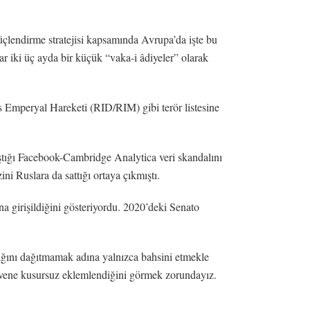
üçlendirme stratejisi kapsamında Avrupa’da işte bu
alar iki üç ayda bir küçük “vaka-i âdiyeler” olarak
us Emperyal Hareketi (RID/RIM) gibi terör listesine
arıştığı Facebook-Cambridge Analytica veri skandalını
i Ruslara da sattığı ortaya çıkmıştı.
a girişildiğini gösteriyordu. 2020’deki Senato
dağını dağıtmamak adına yalnızca bahsini etmekle
rüvene kusursuz eklemlendiğini görmek zorundayız.