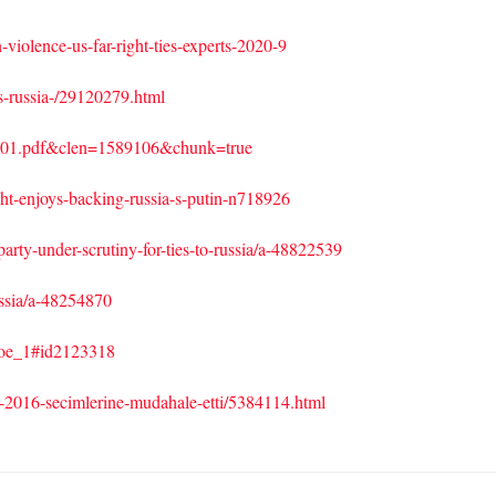
-violence-us-far-right-ties-experts-2020-9
s-russia-/29120279.html
1.pdf&clen=1589106&chunk=true
ht-enjoys-backing-russia-s-putin-n718926
rty-under-scrutiny-for-ties-to-russia/a-48822539
ssia/a-48254870
noe_1#id2123318
a-2016-secimlerine-mudahale-etti/5384114.html