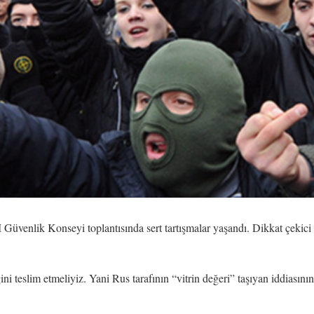
nlik Konseyi toplantısında sert tartışmalar yaşandı. Dikkat çekici bi
ni teslim etmeliyiz. Yani Rus tarafının “vitrin değeri” taşıyan iddiasın