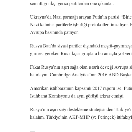
semirttiği ırkçı gerici partilerden öne çıkanlar.
Ukrayna’da Nazi parmağı arayan Putin’in partisi “Birle
Nazi kalıntısı partilerle işbirliği protokolleri imzalıyo
Avrupa basınında patlıyor.
Rusya Batı’da siyasi partiler dışındaki meşrû-gayrımeşr
girmesi gereken Rus ırkçısı gruplara bu amaçla yol veri
Fakat Rusya’nın aşırı sağa olan ısrarlı desteği Avrupa s
hatırlayın. Cambridge Analytica’nın 2016 ABD Başkanlık 
Amerikan istihbaratının kapsamlı 2017 raporu ise, Puti
İstihbarat Komisyonu da aynı görüşü tekrar etmişti.
Rusya’nın aşırı sağı destekleme stratejisinden Türkiye
kalalım. Türkiye’nin AKP-MHP (ve Perinçek) ittifakıyl
—