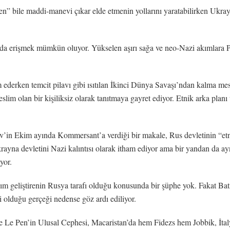
n” bile maddi-manevi çıkar elde etmenin yollarını yaratabilirken Ukray
anda erişmek mümkün oluyor. Yükselen aşırı sağa ve neo-Nazi akımlara 
derken temcit pilavı gibi ısıtılan İkinci Dünya Savaşı’ndan kalma mese
lim olan bir kişiliksiz olarak tanıtmaya gayret ediyor. Etnik arka planı u
n Ekim ayında Kommersant’a verdiği bir makale, Rus devletinin “etnik
yna devletini Nazi kalıntısı olarak itham ediyor ama bir yandan da ayn
yor.
ım geliştirenin Rusya tarafı olduğu konusunda bir şüphe yok. Fakat Bat
si olduğu gerçeği nedense göz ardı ediliyor.
Le Pen’in Ulusal Cephesi, Macaristan’da hem Fidezs hem Jobbik, İta