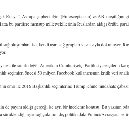
şik Rusya”, Avrupa şüpheciliğini (Euroscepticism) ve AB karşıtlığını g
r. Hatta bu partilere mensup milletvekillerinin Ruslardan aldığı örtülü par
û sağ oluşumlara ise, kendi aşırı sağ grupları vasıtasıyla dokunuyor, R
yor.
iyaseti ile sınırlı değil. Amerikan Cumhuriyetçi Partili siyasetçilerin k
seçimleri öncesi 50 milyon Facebook kullanıcısının kritik veri analizin
n’in emri ile 2016 Başkanlık seçimlerine Trump lehine müdahale çabasın
’nin de payını aldığı gerçeği ise ayrı bir inceleme konusu. Bu yazının o
a sürüklendiği aşırı sağ çukurun dış politikadaki Putinci/Avrasyacı se