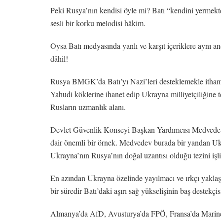
Peki Rusya’nın kendisi öyle mi? Batı “kendini yermekte
sesli bir korku melodisi hâkim.
Oysa Batı medyasında yanlı ve karşıt içeriklere aynı 
dâhil!
Rusya BMGK’da Batı’yı Nazi’leri desteklemekle itham e
Yahudi köklerine ihanet edip Ukrayna milliyetçiliğine tes
Rusların uzmanlık alanı.
Devlet Güvenlik Konseyi Başkan Yardımcısı Medvedev’i
dair önemli bir örnek. Medvedev burada bir yandan Ukra
Ukrayna’nın Rusya’nın doğal uzantısı olduğu tezini işli
En azından Ukrayna özelinde yayılmacı ve ırkçı yaklaş
bir süredir Batı’daki aşırı sağ yükselişinin baş destekçi
Almanya’da AfD, Avusturya’da FPÖ, Fransa’da Marine 