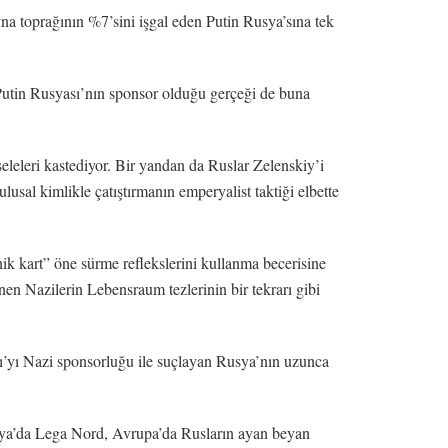
na toprağının %7’sini işgal eden Putin Rusya’sına tek
Putin Rusyası’nın sponsor olduğu gerçeği de buna
leleri kastediyor. Bir yandan da Ruslar Zelenskiy’i
lusal kimlikle çatıştırmanın emperyalist taktiği elbette
 kart” öne sürme reflekslerini kullanma becerisine
en Nazilerin Lebensraum tezlerinin bir tekrarı gibi
ı’yı Nazi sponsorluğu ile suçlayan Rusya’nın uzunca
lya’da Lega Nord, Avrupa’da Rusların ayan beyan