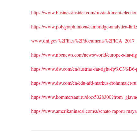
https://www.businessinsider.com/russia-foment-election
https://www.polygraph.info/a/cambridge-analytica-link
www.dni.gov%2Ffiles%2Fdocuments%2FICA_2017_0
https://www.nbcnews.com/news/world/europe-s-far-rig
https://www.dw.com/en/austrias-far-right-fp%C3%B6-pa
https://www.dw.com/en/cdu-afd-markus-frohnmaier-ru
https://www.kommersant.ru/doc/5028300?from=glav
https://www.amerikaninsesi.com/a/senato-raporu-rusy