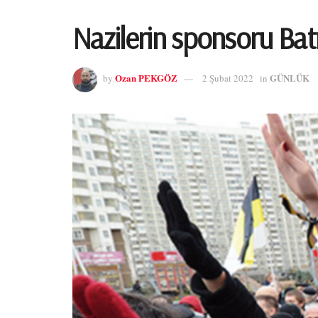
Nazilerin sponsoru Bat
Ozan PEKGÖZ
GÜNLÜK
by
2 Şubat 2022
in