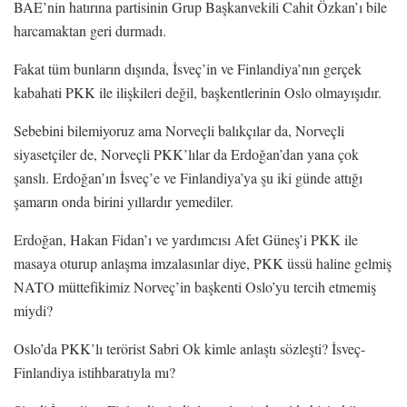
BAE’nin hatırına partisinin Grup Başkanvekili Cahit Özkan’ı bile
harcamaktan geri durmadı.
Fakat tüm bunların dışında, İsveç’in ve Finlandiya’nın gerçek
kabahati PKK ile ilişkileri değil, başkentlerinin Oslo olmayışıdır.
Sebebini bilemiyoruz ama Norveçli balıkçılar da, Norveçli
siyasetçiler de, Norveçli PKK’lılar da Erdoğan’dan yana çok
şanslı. Erdoğan’ın İsveç’e ve Finlandiya’ya şu iki günde attığı
şamarın onda birini yıllardır yemediler.
Erdoğan, Hakan Fidan’ı ve yardımcısı Afet Güneş’i PKK ile
masaya oturup anlaşma imzalasınlar diye, PKK üssü haline gelmiş
NATO müttefikimiz Norveç’in başkenti Oslo’yu tercih etmemiş
miydi?
Oslo’da PKK’lı terörist Sabri Ok kimle anlaştı sözleşti? İsveç-
Finlandiya istihbaratıyla mı?