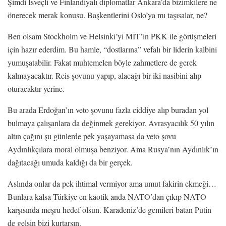
Şimdi İsveçli ve Finlandiyalı diplomatlar Ankara’da bizimkilere ne
önerecek merak konusu. Başkentlerini Oslo’ya mı taşısalar, ne?
Ben olsam Stockholm ve Helsinki’yi MİT’in PKK ile görüşmeleri
için hazır ederdim. Bu hamle, “dostlarına” vefalı bir liderin kalbini
yumuşatabilir. Fakat muhtemelen böyle zahmetlere de gerek
kalmayacaktır. Reis şovunu yapıp, alacağı bir iki nasibini alıp
oturacaktır yerine.
Bu arada Erdoğan’ın veto şovunu fazla ciddiye alıp buradan yol
bulmaya çalışanlara da değinmek gerekiyor. Avrasyacılık 50 yılın
altın çağını şu günlerde pek yaşayamasa da veto şovu
Aydınlıkçılara moral olmuşa benziyor. Ama Rusya’nın Aydınlık’ın
dağıtacağı umuda kaldığı da bir gerçek.
Aslında onlar da pek ihtimal vermiyor ama umut fakirin ekmeği…
Bunlara kalsa Türkiye en kaotik anda NATO’dan çıkıp NATO
karşısında meşru hedef olsun. Karadeniz’de gemileri batan Putin
de gelsin bizi kurtarsın.