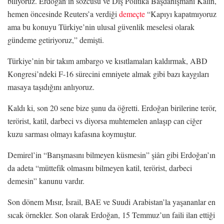
biliyoruz. Erdoğan’ın sözcüsü ve Dış Politika Başdanışmanı Kalın,
hemen öncesinde Reuters’a verdiği
demeçte
“Kapıyı kapatmıyoruz
ama bu konuyu Türkiye’nin ulusal güvenlik meselesi olarak
gündeme getiriyoruz,” demişti.
Türkiye’nin bir takım ambargo ve kısıtlamaları kaldırmak, ABD
Kongresi’ndeki F-16 sürecini emniyete almak gibi bazı kaygıları
masaya taşıdığını anlıyoruz.
Kaldı ki, son 20 sene bize şunu da öğretti. Erdoğan birilerine terör,
terörist, katil, darbeci vs diyorsa muhtemelen anlaşıp can ciğer
kuzu sarması olmayı kafasına koymuştur.
Demirel’in “Barışmasını bilmeyen küsmesin” şiârı gibi Erdoğan’ın
da adeta “müttefik olmasını bilmeyen katil, terörist, darbeci
demesin” kanunu vardır.
Son dönem Mısır, İsrail, BAE ve Suudi Arabistan’la yaşananlar en
sıcak örnekler. Son olarak Erdoğan, 15 Temmuz’un faili ilan ettiği