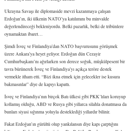
Ukrayna Savaşı ile diplomaside mevzi kazanmaya çalışan
Erdoğan’ın, iki ülkenin NATO’ya katılımını bu minvalde
değerlendireceği bekleniyordu. Belki pazarlık, belki de tribünlere
oynamaktan ibaret…
Şimdi İsveç ve Finlandiya’dan NATO başvurusunu görüşmek
üzere Ankara’ya heyet geliyor. Erdoğan dün Cezayir
Cumhurbaşkanı’nı ağırlarken son derece soğuk, müşkülpesent bir
tavra bürünerek İsveç ve Finlandiya’yı açıkça teröre destek
vermekle itham etti. “Bizi ikna etmek için gelecekler ise kusura
bakmasınlar” diye de kapıyı kapattı.
İsveç ve Finlandiya’nın birçok Batı ülkesi gibi PKK’lıları koruyup
kollamış olduğu, ABD ve Rusya gibi yıllarca silahla donatmasa da
bunları siyasi sığınma yoluyla desteklediği yıllardır bilinir.
Fakat Erdoğan’ın gürültü olup yankılansın diye kapı çarptığını