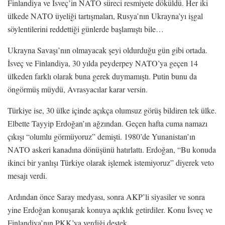
Finlandiya ve İsveç’in NATO süreci resmiyete döküldü. Her iki
ülkede NATO üyeliği tartışmaları, Rusya’nın Ukrayna’yı işgal
söylentilerini reddettiği günlerde başlamıştı bile…
Ukrayna Savaşı’nın olmayacak şeyi oldurduğu gün gibi ortada.
İsveç ve Finlandiya, 30 yılda peyderpey NATO’ya geçen 14
ülkeden farklı olarak buna gerek duymamıştı. Putin bunu da
öngörmüş müydü, Avrasyacılar karar versin.
Türkiye ise, 30 ülke içinde açıkça olumsuz görüş bildiren tek ülke.
Elbette Tayyip Erdoğan’ın ağzından. Geçen hafta cuma namazı
çıkışı “olumlu görmüyoruz” demişti. 1980’de Yunanistan’ın
NATO askeri kanadına dönüşünü hatırlattı. Erdoğan, “Bu konuda
ikinci bir yanlışı Türkiye olarak işlemek istemiyoruz” diyerek veto
mesajı verdi.
Ardından önce Saray medyası, sonra AKP’li siyasiler ve sonra
yine Erdoğan konuşarak konuya açıklık getirdiler. Konu İsveç ve
Finlandiya’nın PKK’ya verdiği destek.