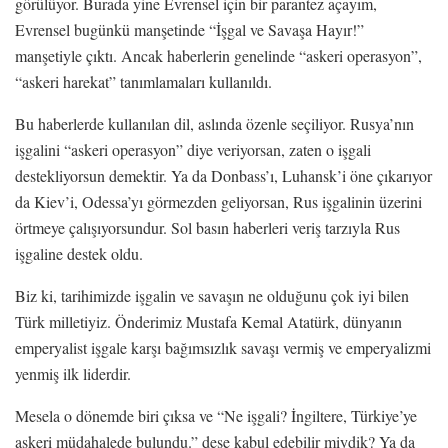
görülüyor. Burada yine Evrensel için bir parantez açayım,
Evrensel bugünkü manşetinde “İşgal ve Savaşa Hayır!”
manşetiyle çıktı. Ancak haberlerin genelinde “askeri operasyon”,
“askeri harekat” tanımlamaları kullanıldı.
Bu haberlerde kullanılan dil, aslında özenle seçiliyor. Rusya’nın
işgalini “askeri operasyon” diye veriyorsan, zaten o işgali
destekliyorsun demektir. Ya da Donbass’ı, Luhansk’i öne çıkarıyor
da Kiev’i, Odessa’yı görmezden geliyorsan, Rus işgalinin üzerini
örtmeye çalışıyorsundur. Sol basın haberleri veriş tarzıyla Rus
işgaline destek oldu.
Biz ki, tarihimizde işgalin ve savaşın ne olduğunu çok iyi bilen
Türk milletiyiz. Önderimiz Mustafa Kemal Atatürk, dünyanın
emperyalist işgale karşı bağımsızlık savaşı vermiş ve emperyalizmi
yenmiş ilk liderdir.
Mesela o dönemde biri çıksa ve “Ne işgali? İngiltere, Türkiye’ye
askeri müdahalede bulundu.” dese kabul edebilir miydik? Ya da