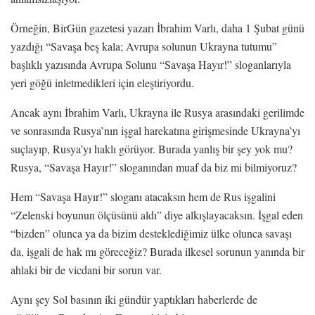
Örneğin, BirGün gazetesi yazarı İbrahim Varlı, daha 1 Şubat günü
yazdığı “Savaşa beş kala; Avrupa solunun Ukrayna tutumu”
başlıklı yazısında Avrupa Solunu “Savaşa Hayır!” sloganlarıyla
yeri göğü inletmedikleri için eleştiriyordu.
Ancak aynı İbrahim Varlı, Ukrayna ile Rusya arasındaki gerilimde
ve sonrasında Rusya’nın işgal harekatına girişmesinde Ukrayna’yı
suçlayıp, Rusya’yı haklı görüyor. Burada yanlış bir şey yok mu?
Rusya, “Savaşa Hayır!” sloganından muaf da biz mi bilmiyoruz?
Hem “Savaşa Hayır!” sloganı atacaksın hem de Rus işgalini
“Zelenski boyunun ölçüsünü aldı” diye alkışlayacaksın. İşgal eden
“bizden” olunca ya da bizim desteklediğimiz ülke olunca savaşı
da, işgali de hak mı göreceğiz? Burada ilkesel sorunun yanında bir
ahlaki bir de vicdani bir sorun var.
Aynı şey Sol basının iki gündür yaptıkları haberlerde de