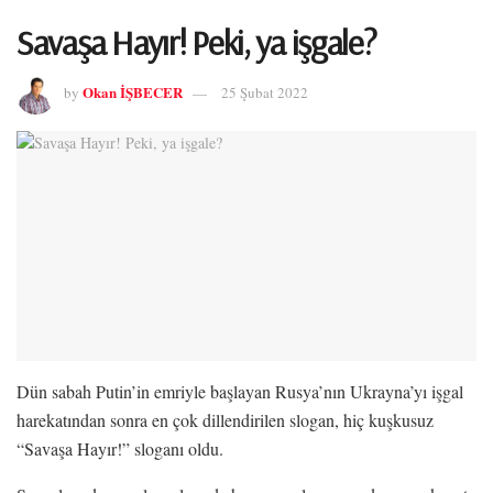
Savaşa Hayır! Peki, ya işgale?
Okan İŞBECER
by
25 Şubat 2022
Dün sabah Putin’in emriyle başlayan Rusya’nın Ukrayna’yı işgal
harekatından sonra en çok dillendirilen slogan, hiç kuşkusuz
“Savaşa Hayır!” sloganı oldu.