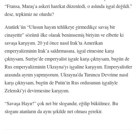
“Fransa, Maraş’a askeri harekat düzenledi, o aslında işgal değildi.”
dese, tepkimiz ne olurdu?
Atatürk’ün “Ulusun hayatı tehlikeye girmedikçe savaş bir
cinayettir” sözünü ilke olarak benimsemiş biriyim ve elbette ki
savaşa karşıyım. 20 yıl önce nasıl Irak’ta Amerikan
emperyalizminin Irak’a saldırmasına, işgal etmesine karşı
çıktıysam, Suriye’de emperyalist işgale karşı çıktıysam, bugün de
Rus emperyalizminin Ukrayna’yı işgaline karşıyım. Emperyalistler
arasında ayrım yapmıyorum. Ukrayna’da Turuncu Devrime nasıl
karşı çıktıysam, bugün de Putin’in Rus ordusunun işgaliyle
Zelenski’yi devirmesine karşıyım.
“Savaşa Hayır!” çok net bir slogandır, eğilip bükülmez. Bu
sloganı atanların da aynı şekilde net olması gerekir.