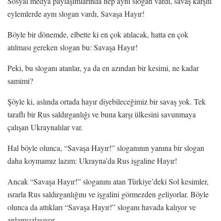
Sosyal medya paylaşımlarında hep aynı slogan vardı, savaş karşıtı
eylemlerde aynı slogan vardı, Savaşa Hayır!
Böyle bir dönemde, elbette ki en çok atılacak, hatta en çok
atılması gereken slogan bu: Savaşa Hayır!
Peki, bu sloganı atanlar, ya da en azından bir kesimi, ne kadar
samimi?
Şöyle ki, aslında ortada hayır diyebileceğimiz bir savaş yok. Tek
taraflı bir Rus saldırganlığı ve buna karşı ülkesini savunmaya
çalışan Ukraynalılar var.
Hal böyle olunca, “Savaşa Hayır!” sloganının yanına bir slogan
daha koymamız lazım: Ukrayna’da Rus işgaline Hayır!
Ancak “Savaşa Hayır!” sloganını atan Türkiye’deki Sol kesimler,
ısrarla Rus saldırganlığını ve işgalini görmezden geliyorlar. Böyle
olunca da attıkları “Savaşa Hayır!” sloganı havada kalıyor ve
anlamsızlaşıyor.