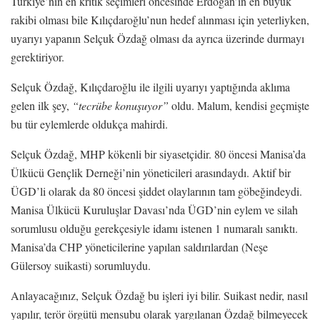
Türkiye’nin en kritik seçimleri öncesinde Erdoğan’ın en büyük
rakibi olması bile Kılıçdaroğlu’nun hedef alınması için yeterliyken,
uyarıyı yapanın Selçuk Özdağ olması da ayrıca üzerinde durmayı
gerektiriyor.
Selçuk Özdağ, Kılıçdaroğlu ile ilgili uyarıyı yaptığında aklıma
gelen ilk şey,
“tecrübe konuşuyor”
oldu. Malum, kendisi geçmişte
bu tür eylemlerde oldukça mahirdi.
Selçuk Özdağ, MHP kökenli bir siyasetçidir. 80 öncesi Manisa’da
Ülkücü Gençlik Derneği’nin yöneticileri arasındaydı. Aktif bir
ÜGD’li olarak da 80 öncesi şiddet olaylarının tam göbeğindeydi.
Manisa Ülkücü Kuruluşlar Davası’nda ÜGD’nin eylem ve silah
sorumlusu olduğu gerekçesiyle idamı istenen 1 numaralı sanıktı.
Manisa’da CHP yöneticilerine yapılan saldırılardan (Neşe
Gülersoy suikasti) sorumluydu.
Anlayacağınız, Selçuk Özdağ bu işleri iyi bilir. Suikast nedir, nasıl
yapılır, terör örgütü mensubu olarak yargılanan Özdağ bilmeyecek