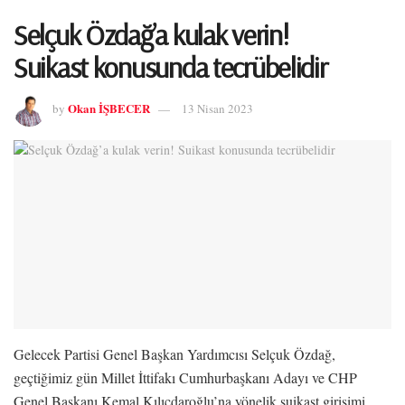
Selçuk Özdağ’a kulak verin!
Suikast konusunda tecrübelidir
Okan İŞBECER
by
13 Nisan 2023
Gelecek Partisi Genel Başkan Yardımcısı Selçuk Özdağ,
geçtiğimiz gün Millet İttifakı Cumhurbaşkanı Adayı ve CHP
Genel Başkanı Kemal Kılıçdaroğlu’na yönelik suikast girişimi