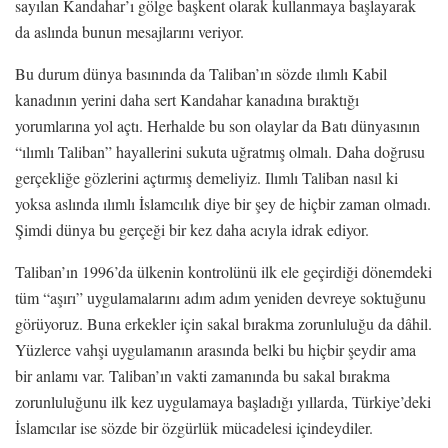
sayılan Kandahar’ı gölge başkent olarak kullanmaya başlayarak
da aslında bunun mesajlarını veriyor.
Bu durum dünya basınında da Taliban’ın sözde ılımlı Kabil
kanadının yerini daha sert Kandahar kanadına bıraktığı
yorumlarına yol açtı. Herhalde bu son olaylar da Batı dünyasının
“ılımlı Taliban” hayallerini sukuta uğratmış olmalı. Daha doğrusu
gerçekliğe gözlerini açtırmış demeliyiz. Ilımlı Taliban nasıl ki
yoksa aslında ılımlı İslamcılık diye bir şey de hiçbir zaman olmadı.
Şimdi dünya bu gerçeği bir kez daha acıyla idrak ediyor.
Taliban’ın 1996’da ülkenin kontrolünü ilk ele geçirdiği dönemdeki
tüm “aşırı” uygulamalarını adım adım yeniden devreye soktuğunu
görüyoruz. Buna erkekler için sakal bırakma zorunluluğu da dâhil.
Yüzlerce vahşi uygulamanın arasında belki bu hiçbir şeydir ama
bir anlamı var. Taliban’ın vakti zamanında bu sakal bırakma
zorunluluğunu ilk kez uygulamaya başladığı yıllarda, Türkiye’deki
İslamcılar ise sözde bir özgürlük mücadelesi içindeydiler.