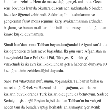
kadınların zehri… Hem de mecaz değil gerçek anlamda. Geçen
sene boyunca İran’da okullara düzenlenen saldırılarda 5 binden
fazla kız öğrenci zehirlendi. Saldırılar, İran kadınlarının ve
gençlerinin faşist molla rejimine karşı ayaklanmasının ardından
başlamış ve bunun mollaların bir intikam operasyonu olduğundan
kimse kuşku duymamıştı.
Şimdi İran’dan sonra Taliban boyunduruğundaki Afganistan’da da
kız öğrencileri zehirlemeye başladılar. İki gün önce Afganistan’ın
kuzeyindeki Sar-e Pol (Ser-i Pûl, Türkçesi Köprübaşı)
vilayetindeki iki ayrı kız ilkokulundan gelen haberler, dünyaya 80
kız öğrencinin zehirlendiğini duyurdu.
Sar-e Pol vilayetinin nüfusunun, yoğunlukla Taliban’ın bilhassa
nefret ettiği Özbek ve Hazaralardan oluştuğunu, zehirlenen
kızların büyük oranda Türk kızları olduğunu da belirteyim. Sadece
Şeriatçı faşist değil Peştun faşisti de olan Taliban’ın bu vahşeti
neden tam da burada yaptığı herhalde anlaşılmıştır. Şeriatçılık