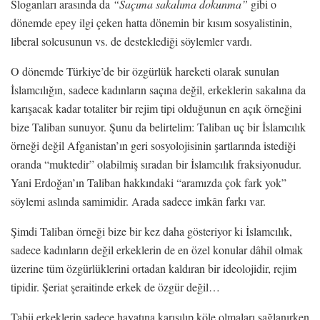
Sloganları arasında da
“Saçıma sakalıma dokunma”
gibi o
dönemde epey ilgi çeken hatta dönemin bir kısım sosyalistinin,
liberal solcusunun vs. de desteklediği söylemler vardı.
O dönemde Türkiye’de bir özgürlük hareketi olarak sunulan
İslamcılığın, sadece kadınların saçına değil, erkeklerin sakalına da
karışacak kadar totaliter bir rejim tipi olduğunun en açık örneğini
bize Taliban sunuyor. Şunu da belirtelim: Taliban uç bir İslamcılık
örneği değil Afganistan’ın geri sosyolojisinin şartlarında istediği
oranda “muktedir” olabilmiş sıradan bir İslamcılık fraksiyonudur.
Yani Erdoğan’ın Taliban hakkındaki “aramızda çok fark yok”
söylemi aslında samimidir. Arada sadece imkân farkı var.
Şimdi Taliban örneği bize bir kez daha gösteriyor ki İslamcılık,
sadece kadınların değil erkeklerin de en özel konular dâhil olmak
üzerine tüm özgürlüklerini ortadan kaldıran bir ideolojidir, rejim
tipidir. Şeriat şeraitinde erkek de özgür değil…
Tabii erkeklerin sadece hayatına karışılıp köle olmaları sağlanırken