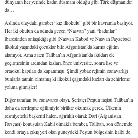
dünyanın her yerinde kadın düşmanı olduğu gibi Türk düşmanıdır
da…
Aslında olaydaki garabet “kız ilkokulu” gibi bir kavramla başlıyor.
Her iki okulun da adında geçen “Nasvan” yani “kadınlar”
ibaresinden anlaşıldığı gibi (Nasvan Kabod ve Nasvan Fayzebad)
ilkokul yaşındaki çocuklar bile Afganistan’da karma eğitim
alamıyor. Ama zaten Taliban’ın Afganistan’da iktidarı ele
geçirmesinin ardından kızlara önce üniversite, sonra lise ve
ortaokul kapıları da kapanmıştı. Şimdi yobaz rejimin canavarlığı
bunlarla tatmin olmamış ki ilkokul çağındaki kızları da zehirleme
yoluna gitmişler!
Diğer taraftan bu canavarca olayı, Şeriatçı Peştun faşisti Taliban’ın
daha da sertleşme eğilimiyle birlikte okumak gerek. Ülkenin
resmiyetteki başkenti halen, ağırlıklı olarak Dari (Afganistan
Farsçası) konuşulan Kabil olmakla beraber, Taliban, son dönemde
kendi ortaya çıkış yeri olan güneydeki Peştun bölgesinin kalbi de