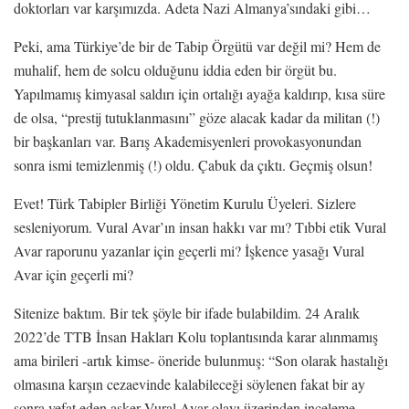
doktorları var karşımızda. Adeta Nazi Almanya’sındaki gibi…
Peki, ama Türkiye’de bir de Tabip Örgütü var değil mi? Hem de
muhalif, hem de solcu olduğunu iddia eden bir örgüt bu.
Yapılmamış kimyasal saldırı için ortalığı ayağa kaldırıp, kısa süre
de olsa, “prestij tutuklanmasını” göze alacak kadar da militan (!)
bir başkanları var. Barış Akademisyenleri provokasyonundan
sonra ismi temizlenmiş (!) oldu. Çabuk da çıktı. Geçmiş olsun!
Evet! Türk Tabipler Birliği Yönetim Kurulu Üyeleri. Sizlere
sesleniyorum. Vural Avar’ın insan hakkı var mı? Tıbbi etik Vural
Avar raporunu yazanlar için geçerli mi? İşkence yasağı Vural
Avar için geçerli mi?
Sitenize baktım. Bir tek şöyle bir ifade bulabildim. 24 Aralık
2022’de TTB İnsan Hakları Kolu toplantısında karar alınmamış
ama birileri -artık kimse- öneride bulunmuş: “Son olarak hastalığı
olmasına karşın cezaevinde kalabileceği söylenen fakat bir ay
sonra vefat eden asker Vural Avar olayı üzerinden inceleme