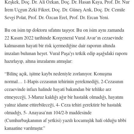
Keşkek, Doç. Dr. Ali Özkan, Doç. Dr. Hasan Kaya, Prof. Dr. Nur
İrem Uçgun Zeki Fikret, Doç. Dr. Güneş Arık, Doç. Dr. Cemile
Sevgi Polat, Prof. Dr. Özcan Erel, Prof. Dr. Ercan Yeni.
Bu on isim tıp doktoru sıfatını taşıyor. Bu on isim aynı zamanda
22 Kasım 2022 tarihinde Korgeneral Vural Avar’ın cezaevinde
kalmasının hayati bir risk içermediğine dair raporun altında
imzaları bulunan heyet. Vural Paşa’yı tetkik edip aşağıdaki raporu
hazırlayıp, altına imzalarını atmışlar:
“Bilinç açık, işitme kaybı nedeniyle zorlanıyor. Konuşma
normal… 1-Hapis cezasının tehirinin gerekmediği, 2-Cezasının
cezaevinde infazı halinde hayati bakımdan bir tehlike arz
etmeyeceği, 3-Maruz kaldığı ağır bir hastalık olmadığı, hayatını
yalnız idame ettirebileceği, 4- Ceza tehiri gerektirir bir hastalık
olmadığı, 5- Anayasa’nın 104/2-b maddesinde
(Cumhurbaşkanının af yetkisi) yazılı kocamışlık hali olduğu tıbbi
kanaatine varılmıştır.”