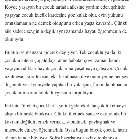
Köyde yaşayan bir çocuk tarlada ailesine yardım eder, şehirde
yaşayan çocuk küçük kardeşine göz kulak olur, evin yükünü
omuzlamanın ne demek olduğunu erken yaşta kavrardı. Çünkü
aile sadece sevginin değil, aynı zamanda hayatı öğrenmenin de
okuluydu.
Bugün ise manzara giderek değişiyor. Tek çocuklu ya da iki
çocuklu aileler çoğaldıkça, anne babalar çoğu zaman kendi
yaşayamadıkları hayatı çocuklarına yaşatmaya çalışıyor. Çocuk
üzülmesin, yorulmasın, eksik kalmasın diye onun yerine her şey
düşünülüyor. İyi niyetle yapılan bu yaklaşım, farkında olmadan
çocukların sorumluluk duygusunu törpülüyor.
Eskinin “üretici çocukları”, yerini giderek daha çok tüketmeye
alışan bir nesle bırakıyor. Çünkü üretmek sadece ekonomik bir
kavram değildir; emek vermek, sabretmek, paylaşmak ve
mücadele etmeyi öğrenmektir. Oysa bugün birçok çocuk, hazır
olanın içinde büyüyor. Sofra hazırlanıyor, odası toplanıyor,