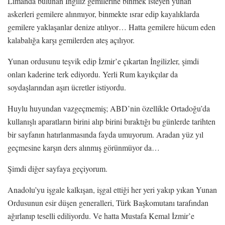
Limanda bulunan İngiliz gemilerine binmek isteyen yunan
askerleri gemilere alınmıyor, binmekte ısrar edip kayalıklarda
gemilere yaklaşanlar denize atılıyor… Hatta gemilere hücum eden
kalabalığa karşı gemilerden ateş açılıyor.
Yunan ordusunu teşvik edip İzmir’e çıkartan İngilizler, şimdi
onları kaderine terk ediyordu. Yerli Rum kayıkçılar da
soydaşlarından aşırı ücretler istiyordu.
Huylu huyundan vazgeçmemiş; ABD’nin özellikle Ortadoğu’da
kullanışlı aparatların birini alıp birini bıraktığı bu günlerde tarihten
bir sayfanın hatırlanmasında fayda umuyorum. Aradan yüz yıl
geçmesine karşın ders alınmış görünmüyor da…
Şimdi diğer sayfaya geçiyorum.
Anadolu’yu işgale kalkışan, işgal ettiği her yeri yakıp yıkan Yunan
Ordusunun esir düşen generalleri, Türk Başkomutanı tarafından
ağırlanıp teselli ediliyordu. Ve hatta Mustafa Kemal İzmir’e