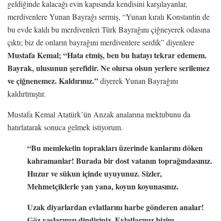
geldiğinde kalacağı evin kapısında kendisini karşılayanlar,
merdivenlere Yunan Bayrağı sermiş, “Yunan kıralı Konstantin de
bu evde kaldı bu merdivenleri Türk Bayrağını çiğneyerek odasına
çıktı; biz de onların bayrağını merdivenlere serdik” diyenlere
Mustafa Kemal; “Hata etmiş, ben bu hatayı tekrar edemem.
Bayrak, ulusunun şerefidir. Ne olursa olsun yerlere serilemez
ve çiğnenemez. Kaldırınız.”
diyerek Yunan Bayrağını
kaldırtmıştır.
Mustafa Kemal Atatürk’ün Anzak analarına mektubunu da
hatırlatarak sonuca gelmek istiyorum.
“Bu memleketin toprakları üzerinde kanlarını döken
kahramanlar! Burada bir dost vatanın toprağındasınız.
Huzur ve sükun içinde uyuyunuz. Sizler,
Mehmetçiklerle yan yana, koyun koyunasınız.
Uzak diyarlardan evlatlarını harbe gönderen analar!
Göz yaşlarınızı dindiriniz. Evlatlarınız bizim