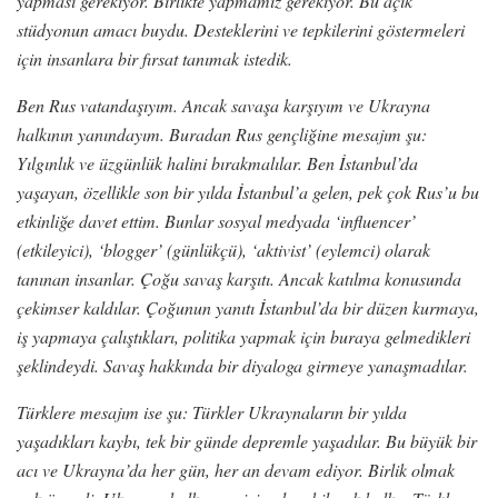
yapması gerekiyor. Birlikte yapmamız gerekiyor. Bu açık
stüdyonun amacı buydu. Desteklerini ve tepkilerini göstermeleri
için insanlara bir fırsat tanımak istedik.
Ben Rus vatandaşıyım. Ancak savaşa karşıyım ve Ukrayna
halkının yanındayım. Buradan Rus gençliğine mesajım şu:
Yılgınlık ve üzgünlük halini bırakmalılar. Ben İstanbul’da
yaşayan, özellikle son bir yılda İstanbul’a gelen, pek çok Rus’u bu
etkinliğe davet ettim. Bunlar sosyal medyada ‘influencer’
(etkileyici), ‘blogger’ (günlükçü), ‘aktivist’ (eylemci) olarak
tanınan insanlar. Çoğu savaş karşıtı. Ancak katılma konusunda
çekimser kaldılar. Çoğunun yanıtı İstanbul’da bir düzen kurmaya,
iş yapmaya çalıştıkları, politika yapmak için buraya gelmedikleri
şeklindeydi. Savaş hakkında bir diyaloga girmeye yanaşmadılar.
Türklere mesajım ise şu: Türkler Ukraynaların bir yılda
yaşadıkları kaybı, tek bir günde depremle yaşadılar. Bu büyük bir
acı ve Ukrayna’da her gün, her an devam ediyor. Birlik olmak