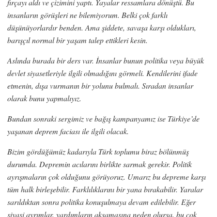
fırçayı aldı ve çizimini yaptı. Yayalar ressamlara dönüştü. Bu
insanların görüşleri ne bilemiyorum. Belki çok farklı
düşünüyorlardır benden. Ama şiddete, savaşa karşı oldukları,
barışçıl normal bir yaşam talep ettikleri kesin.
Aslında burada bir ders var. İnsanlar bunun politika veya büyük
devlet siyasetleriyle ilgili olmadığını görmeli. Kendilerini ifade
etmenin, dışa vurmanın bir yolunu bulmalı. Sıradan insanlar
olarak bunu yapmalıyız.
Bundan sonraki sergimiz ve bağış kampanyamız ise Türkiye’de
yaşanan deprem faciası ile ilgili olacak.
Bizim gördüğümüz kadarıyla Türk toplumu biraz bölünmüş
durumda. Depremin acılarını birlikte sarmak gerekir. Politik
ayrışmaların çok olduğunu görüyoruz. Umarız bu depreme karşı
tüm halk birleşebilir. Farklılıklarını bir yana bırakabilir. Yaralar
sarıldıktan sonra politika konuşulmaya devam edilebilir. Eğer
siyasi ayrımlar, yardımların aksamasına neden olursa, bu çok