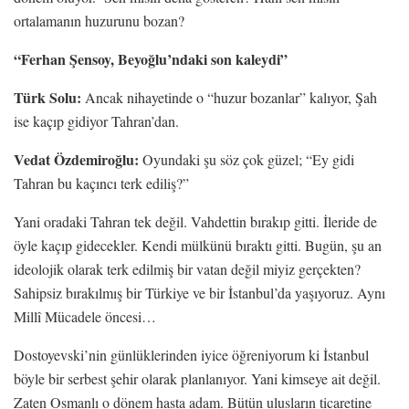
ortalamanın huzurunu bozan?
“Ferhan Şensoy, Beyoğlu’ndaki son kaleydi”
Türk Solu:
Ancak nihayetinde o “huzur bozanlar” kalıyor, Şah
ise kaçıp gidiyor Tahran’dan.
Vedat Özdemiroğlu:
Oyundaki şu söz çok güzel; “Ey gidi
Tahran bu kaçıncı terk ediliş?”
Yani oradaki Tahran tek değil. Vahdettin bırakıp gitti. İleride de
öyle kaçıp gidecekler. Kendi mülkünü bıraktı gitti. Bugün, şu an
ideolojik olarak terk edilmiş bir vatan değil miyiz gerçekten?
Sahipsiz bırakılmış bir Türkiye ve bir İstanbul’da yaşıyoruz. Aynı
Millî Mücadele öncesi…
Dostoyevski’nin günlüklerinden iyice öğreniyorum ki İstanbul
böyle bir serbest şehir olarak planlanıyor. Yani kimseye ait değil.
Zaten Osmanlı o dönem hasta adam. Bütün ulusların ticaretine