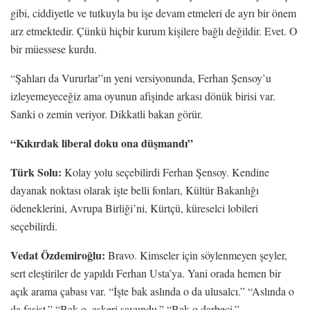
gibi, ciddiyetle ve tutkuyla bu işe devam etmeleri de ayrı bir önem
arz etmektedir. Çünkü hiçbir kurum kişilere bağlı değildir. Evet. O
bir müessese kurdu.
“Şahları da Vururlar”ın yeni versiyonunda, Ferhan Şensoy’u
izleyemeyeceğiz ama oyunun afişinde arkası dönük birisi var.
Sanki o zemin veriyor. Dikkatli bakan görür.
“Kıkırdak liberal doku ona düşmandı”
Türk Solu:
Kolay yolu seçebilirdi Ferhan Şensoy. Kendine
dayanak noktası olarak işte belli fonları, Kültür Bakanlığı
ödeneklerini, Avrupa Birliği’ni, Kürtçü, küreselci lobileri
seçebilirdi.
Vedat Özdemiroğlu:
Bravo. Kimseler için söylenmeyen şeyler,
sert eleştiriler de yapıldı Ferhan Usta’ya. Yani orada hemen bir
açık arama çabası var. “İşte bak aslında o da ulusalcı.” “Aslında o
da faşist.” “Bak o, askeri savundu.” “Bak o darbeci.”