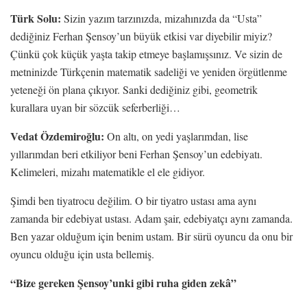
Türk Solu:
Sizin yazım tarzınızda, mizahınızda da “Usta”
dediğiniz Ferhan Şensoy’un büyük etkisi var diyebilir miyiz?
Çünkü çok küçük yaşta takip etmeye başlamışsınız. Ve sizin de
metninizde Türkçenin matematik sadeliği ve yeniden örgütlenme
yeteneği ön plana çıkıyor. Sanki dediğiniz gibi, geometrik
kurallara uyan bir sözcük seferberliği…
Vedat Özdemiroğlu:
On altı, on yedi yaşlarımdan, lise
yıllarımdan beri etkiliyor beni Ferhan Şensoy’un edebiyatı.
Kelimeleri, mizahı matematikle el ele gidiyor.
Şimdi ben tiyatrocu değilim. O bir tiyatro ustası ama aynı
zamanda bir edebiyat ustası. Adam şair, edebiyatçı aynı zamanda.
Ben yazar olduğum için benim ustam. Bir sürü oyuncu da onu bir
oyuncu olduğu için usta bellemiş.
“Bize gereken Şensoy’unki gibi ruha giden zekâ”