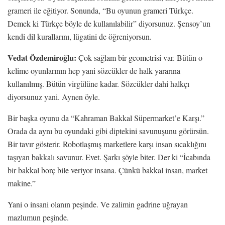
grameri ile eğitiyor. Sonunda, “Bu oyunun grameri Türkçe.
Demek ki Türkçe böyle de kullanılabilir” diyorsunuz. Şensoy’un
kendi dil kurallarını, lügatini de öğreniyorsun.
Vedat Özdemiroğlu:
Çok sağlam bir geometrisi var. Bütün o
kelime oyunlarının hep yani sözcükler de halk yararına
kullanılmış. Bütün virgülüne kadar. Sözcükler dahi halkçı
diyorsunuz yani. Aynen öyle.
Bir başka oyunu da “Kahraman Bakkal Süpermarket’e Karşı.”
Orada da aynı bu oyundaki gibi diptekini savunuşunu görürsün.
Bir tavır gösterir. Robotlaşmış marketlere karşı insan sıcaklığını
taşıyan bakkalı savunur. Evet. Şarkı şöyle biter. Der ki “İcabında
bir bakkal borç bile veriyor insana. Çünkü bakkal insan, market
makine.”
Yani o insani olanın peşinde. Ve zalimin gadrine uğrayan
mazlumun peşinde.