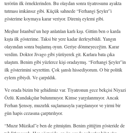
terörün ilk örneklerinden. Bu olaydan sonra tiyatrosunu ayakta
tutması imkânsız gibi. Küçük sahnede “Ferhangi Şeyler”i
gösterime koymaya karar veriyor. Direniş eylemi gibi.
Meşhur İstanbul’un hep anlatılan karlı kışı. Gittim ben o karda
kışta ilk gösterime. Taksi bir yere kadar ilerleyebildi. Yangın
olayından sonra başlamış oyun. Geriye dönmeyeceğim. Karar
verdim. Doktor Jivago gibi yürüyerek git. Karlara bata çıka
ulaştım. Benim gibi yüzlerce kişi oradaymış. “Ferhangi Şeyler”in
ilk gösterimini seyrettim. Çok şanslı hissediyorum. O bir politik
eylem gibiydi. Ve çarpıldık.
Ve orada bizim bir şehidimiz var. Tiyatronun gece bekçisi Niyazi
Özlü. Kundakçılar bulunmuyor. Kimse yargılanmıyor. Ancak
Ferhan Şensoy, muzırlık suçlamasıyla yargılanıyor ve yirmi bir
gün hapis cezasına çarptırılıyor.
“Muzır Müzikal”e ben de gitmiştim. Benim gittiğim gösteride de