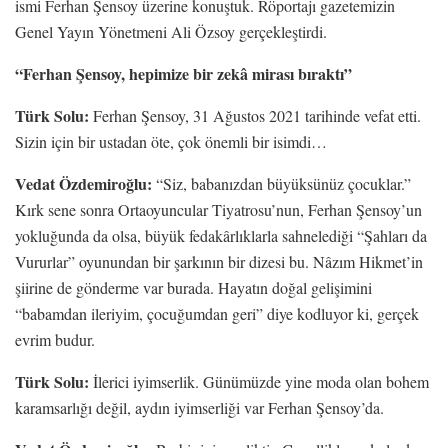
ismi Ferhan Şensoy üzerine konuştuk. Röportajı gazetemizin
Genel Yayın Yönetmeni Ali Özsoy gerçekleştirdi.
“Ferhan Şensoy, hepimize bir zekâ mirası bıraktı”
Türk Solu:
Ferhan Şensoy, 31 Ağustos 2021 tarihinde vefat etti.
Sizin için bir ustadan öte, çok önemli bir isimdi…
Vedat Özdemiroğlu:
“Siz, babanızdan büyüksünüz çocuklar.”
Kırk sene sonra Ortaoyuncular Tiyatrosu’nun, Ferhan Şensoy’un
yokluğunda da olsa, büyük fedakârlıklarla sahnelediği “Şahları da
Vururlar” oyunundan bir şarkının bir dizesi bu. Nâzım Hikmet’in
şiirine de gönderme var burada. Hayatın doğal gelişimini
“babamdan ileriyim, çocuğumdan geri” diye kodluyor ki, gerçek
evrim budur.
Türk Solu:
İlerici iyimserlik. Günümüzde yine moda olan bohem
karamsarlığı değil, aydın iyimserliği var Ferhan Şensoy’da.