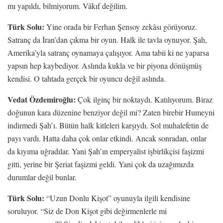
mı yapıldı, bilmiyorum. Vâkıf değilim.
Türk Solu:
Yine orada bir Ferhan Şensoy zekâsı görüyoruz.
Satranç da İran’dan çıkma bir oyun. Halk ile tavla oynuyor. Şah,
Amerika’yla satranç oynamaya çalışıyor. Ama tabii ki ne yaparsa
yapsın hep kaybediyor. Aslında kukla ve bir piyona dönüşmüş
kendisi. O tahtada gerçek bir oyuncu değil aslında.
Vedat Özdemiroğlu:
Çok ilginç bir noktaydı. Katılıyorum. Biraz
doğunun kara düzenine benziyor değil mi? Zaten birebir Humeyni
indirmedi Şah’ı. Bütün halk kitleleri karşıydı. Sol muhalefetin de
payı vardı. Hatta daha çok onlar etkindi. Ancak sonradan, onlar
da kıyıma uğradılar. Yani Şah’ın emperyalist işbirlikçisi faşizmi
gitti, yerine bir Şeriat faşizmi geldi. Yani çok da uzağımızda
durumlar değil bunlar.
Türk Solu:
“Uzun Donlu Kişot” oyunuyla ilgili kendisine
soruluyor. “Siz de Don Kişot gibi değirmenlerle mi