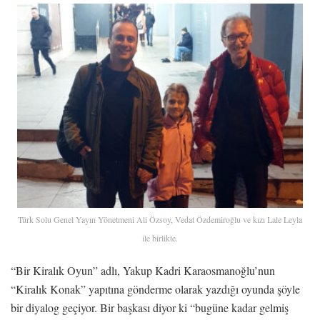
Türk Solu Genel Yayın Yönetmeni Ali Özsoy, Vedat Özdemiroğlu ve kızı Lale Leyla
ile birlikte.
“Bir Kiralık Oyun” adlı, Yakup Kadri Karaosmanoğlu’nun
“Kiralık Konak” yapıtına gönderme olarak yazdığı oyunda şöyle
bir diyalog geçiyor. Bir başkası diyor ki “bugüne kadar gelmiş