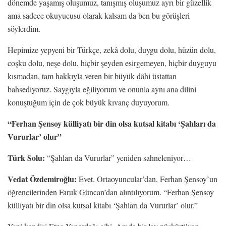
dönemde yaşamış oluşumuz, tanışmış oluşumuz ayrı bir güzellik
ama sadece okuyucusu olarak kalsam da ben bu görüşleri
söylerdim.
Hepimize yepyeni bir Türkçe, zekâ dolu, duygu dolu, hüzün dolu,
coşku dolu, neşe dolu, hiçbir şeyden esirgemeyen, hiçbir duyguyu
kısmadan, tam hakkıyla veren bir büyük dâhi üstattan
bahsediyoruz. Saygıyla eğiliyorum ve onunla aynı ana dilini
konuştuğum için de çok büyük kıvanç duyuyorum.
“Ferhan Şensoy külliyatı bir din olsa kutsal kitabı ‘Şahları da
Vururlar’ olur”
Türk Solu:
“Şahları da Vururlar” yeniden sahneleniyor…
Vedat Özdemiroğlu:
Evet. Ortaoyuncular’dan, Ferhan Şensoy’un
öğrencilerinden Faruk Güncan’dan alıntılıyorum. “Ferhan Şensoy
külliyatı bir din olsa kutsal kitabı ‘Şahları da Vururlar’ olur.”