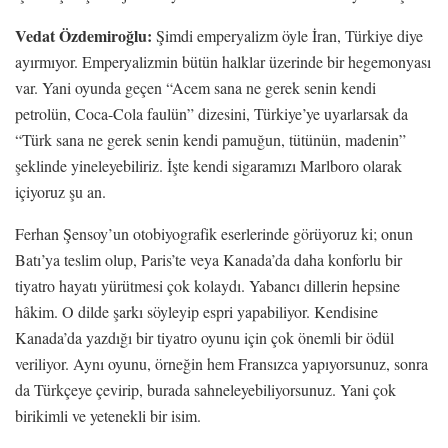
Vedat Özdemiroğlu:
Şimdi emperyalizm öyle İran, Türkiye diye
ayırmıyor. Emperyalizmin bütün halklar üzerinde bir hegemonyası
var. Yani oyunda geçen “Acem sana ne gerek senin kendi
petrolün, Coca-Cola faulün” dizesini, Türkiye’ye uyarlarsak da
“Türk sana ne gerek senin kendi pamuğun, tütünün, madenin”
şeklinde yineleyebiliriz. İşte kendi sigaramızı Marlboro olarak
içiyoruz şu an.
Ferhan Şensoy’un otobiyografik eserlerinde görüyoruz ki; onun
Batı’ya teslim olup, Paris’te veya Kanada’da daha konforlu bir
tiyatro hayatı yürütmesi çok kolaydı. Yabancı dillerin hepsine
hâkim. O dilde şarkı söyleyip espri yapabiliyor. Kendisine
Kanada’da yazdığı bir tiyatro oyunu için çok önemli bir ödül
veriliyor. Aynı oyunu, örneğin hem Fransızca yapıyorsunuz, sonra
da Türkçeye çevirip, burada sahneleyebiliyorsunuz. Yani çok
birikimli ve yetenekli bir isim.