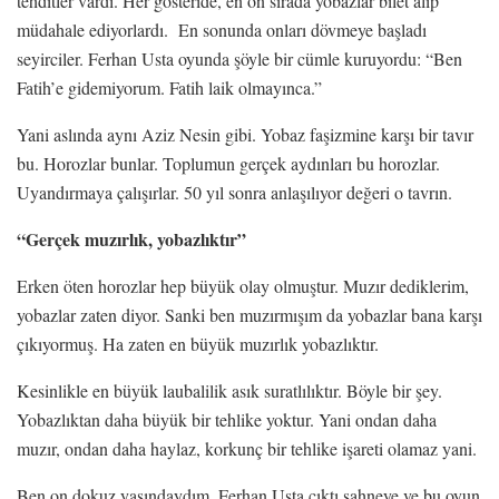
tehditler vardı. Her gösteride, en ön sırada yobazlar bilet alıp
müdahale ediyorlardı. En sonunda onları dövmeye başladı
seyirciler. Ferhan Usta oyunda şöyle bir cümle kuruyordu: “Ben
Fatih’e gidemiyorum. Fatih laik olmayınca.”
Yani aslında aynı Aziz Nesin gibi. Yobaz faşizmine karşı bir tavır
bu. Horozlar bunlar. Toplumun gerçek aydınları bu horozlar.
Uyandırmaya çalışırlar. 50 yıl sonra anlaşılıyor değeri o tavrın.
“Gerçek muzırlık, yobazlıktır”
Erken öten horozlar hep büyük olay olmuştur. Muzır dediklerim,
yobazlar zaten diyor. Sanki ben muzırmışım da yobazlar bana karşı
çıkıyormuş. Ha zaten en büyük muzırlık yobazlıktır.
Kesinlikle en büyük laubalilik asık suratlılıktır. Böyle bir şey.
Yobazlıktan daha büyük bir tehlike yoktur. Yani ondan daha
muzır, ondan daha haylaz, korkunç bir tehlike işareti olamaz yani.
Ben on dokuz yaşındaydım. Ferhan Usta çıktı sahneye ve bu oyun