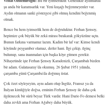
Vedat Özdemiroğlu:
Bu bir iyimserliktir. Genellikle aydınlarda
şu anda bir karamsarlık var. Yeni kuşağı beğenmeyenler var.
Aydın olmanın sanki göstergesi gibi olmuş kendini beğenmiş
olmak.
Bence bu hem iyimserlik hem de doğruluktur. Ferhan Şensoy,
hepimize çok büyük bir zekâ mirası bırakarak gökyüzüne uçtu.
Bunun farkına varmamız lazım. Kadim bir laf var: Kimse kendi
köyünde peygamber olamaz, derler hani. İlgi çekip, ilginç
bulunup, sana inanmaları için başka köye gitmen gerekir.
Nihayetinde işte Ferhan Şensoy Karadenizli, Çarşambalı bizden
bir adam. Galatasaray’da okumuş. 26 Şubat 1951 yılında,
çarşamba günü Çarşamba’da doğmuş üstat.
Çok özet söyleyeyim, aynı adam olup İngiliz, Fransız ya da
İtalyan kimliğiyle doğsa, eminim Ferhan Şensoy ile daha çok
ilgilenecek bir sürü beyaz Türk vardır. Hani Dario Fo demesi belki
daha zevkli ama Ferhan Ağabey daha büyük.