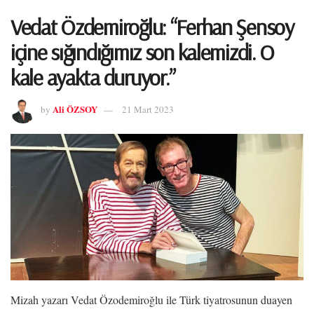
Vedat Özdemiroğlu: “Ferhan Şensoy
içine sığındığımız son kalemizdi. O
kale ayakta duruyor.”
Ali ÖZSOY
by
21 Mart 2023
Mizah yazarı Vedat Özodemiroğlu ile Türk tiyatrosunun duayen