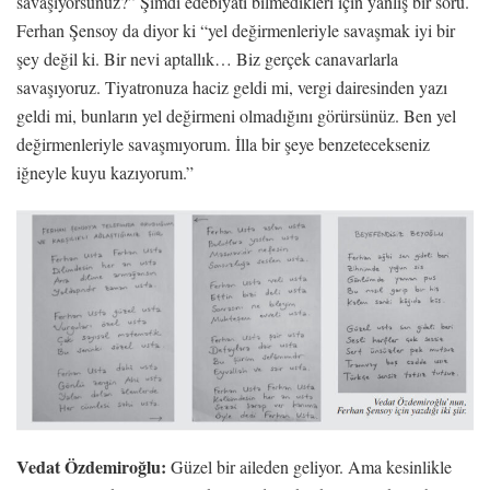
savaşıyorsunuz?” Şimdi edebiyatı bilmedikleri için yanlış bir soru.
Ferhan Şensoy da diyor ki “yel değirmenleriyle savaşmak iyi bir
şey değil ki. Bir nevi aptallık… Biz gerçek canavarlarla
savaşıyoruz. Tiyatronuza haciz geldi mi, vergi dairesinden yazı
geldi mi, bunların yel değirmeni olmadığını görürsünüz. Ben yel
değirmenleriyle savaşmıyorum. İlla bir şeye benzetecekseniz
iğneyle kuyu kazıyorum.”
Vedat Özdemiroğlu:
Güzel bir aileden geliyor. Ama kesinlikle