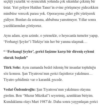
seçtiği yazarlık ve oyunculuk yolunda çok sıkıntılar çekmiş bir
üstat. Yeri geliyor Haldun Taner’in evine görüşmeye gidecekken
minibüse verecek parası yok. Operasyona gider gibi yürüyerek
gidiyor. Bunları da ustasına, ahbabına yansıtmıyor. Yıllar sonra
yazdıklarından görüyoruz.
Aynı adam, aynı azimle, o yetenekle, o heyecanla turneler yapıp,
“Ferhangi Şeyler”i Türkiye’nin her bir yanına ulaşmak…
“ ‘Ferhangi Şeyler’, gerici faşizme karşı bir direniş eylemi
olarak başladı”
Türk Solu:
Aynı zamanda bedel ödemiş bir insanlar topluluğu
söz konusu. Şan Tiyatrosu’nun gerici faşistlerce yakılması…
Tiyatro şehidimiz var o karanlık gecede.
Vedat Özdemiroğlu:
Şan Tiyatrosu’nun yakılması olayına
girelim. Ben “Muzur Müzikal”i seyretmiş, azınlıktan biriyim.
Kundaklama olayı Mart 1987’de. Daha sonra yaygınlaşan gerici