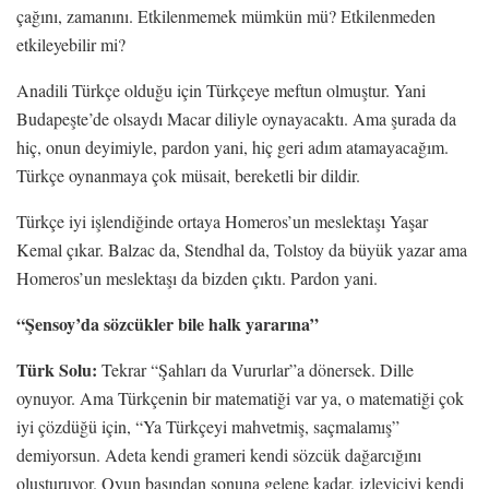
çağını, zamanını. Etkilenmemek mümkün mü? Etkilenmeden
etkileyebilir mi?
Anadili Türkçe olduğu için Türkçeye meftun olmuştur. Yani
Budapeşte’de olsaydı Macar diliyle oynayacaktı. Ama şurada da
hiç, onun deyimiyle, pardon yani, hiç geri adım atamayacağım.
Türkçe oynanmaya çok müsait, bereketli bir dildir.
Türkçe iyi işlendiğinde ortaya Homeros’un meslektaşı Yaşar
Kemal çıkar. Balzac da, Stendhal da, Tolstoy da büyük yazar ama
Homeros’un meslektaşı da bizden çıktı. Pardon yani.
“Şensoy’da sözcükler bile halk yararına”
Türk Solu:
Tekrar “Şahları da Vururlar”a dönersek. Dille
oynuyor. Ama Türkçenin bir matematiği var ya, o matematiği çok
iyi çözdüğü için, “Ya Türkçeyi mahvetmiş, saçmalamış”
demiyorsun. Adeta kendi grameri kendi sözcük dağarcığını
oluşturuyor. Oyun başından sonuna gelene kadar, izleyiciyi kendi