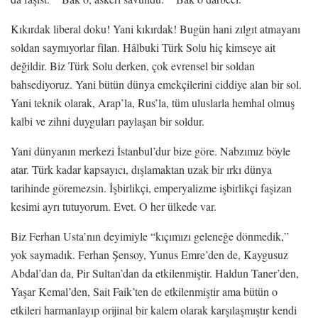
Kıkırdak liberal doku! Yani kıkırdak! Bugün hani zılgıt atmayanı
soldan saymıyorlar filan. Hâlbuki Türk Solu hiç kimseye ait
değildir. Biz Türk Solu derken, çok evrensel bir soldan
bahsediyoruz. Yani bütün dünya emekçilerini ciddiye alan bir sol.
Yani teknik olarak, Arap’la, Rus’la, tüm uluslarla hemhal olmuş
kalbi ve zihni duyguları paylaşan bir soldur.
Yani dünyanın merkezi İstanbul’dur bize göre. Nabzımız böyle
atar. Türk kadar kapsayıcı, dışlamaktan uzak bir ırkı dünya
tarihinde göremezsin. İşbirlikçi, emperyalizme işbirlikçi faşizan
kesimi ayrı tutuyorum. Evet. O her ülkede var.
Biz Ferhan Usta’nın deyimiyle “kıçımızı geleneğe dönmedik,”
yok saymadık. Ferhan Şensoy, Yunus Emre’den de, Kaygusuz
Abdal’dan da, Pir Sultan’dan da etkilenmiştir. Haldun Taner’den,
Yaşar Kemal’den, Sait Faik’ten de etkilenmiştir ama bütün o
etkileri harmanlayıp orijinal bir kalem olarak karşılaşmıştır kendi