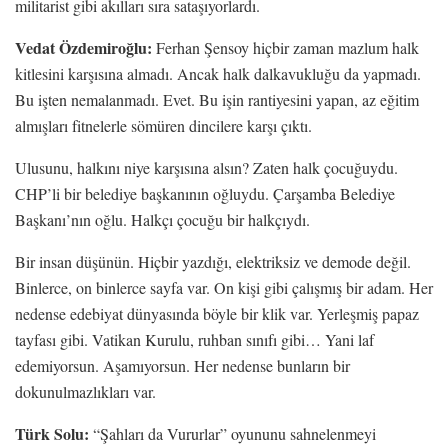
militarist gibi akılları sıra sataşıyorlardı.
Vedat Özdemiroğlu:
Ferhan Şensoy hiçbir zaman mazlum halk
kitlesini karşısına almadı. Ancak halk dalkavukluğu da yapmadı.
Bu işten nemalanmadı. Evet. Bu işin rantiyesini yapan, az eğitim
almışları fitnelerle sömüren dincilere karşı çıktı.
Ulusunu, halkını niye karşısına alsın? Zaten halk çocuğuydu.
CHP’li bir belediye başkanının oğluydu. Çarşamba Belediye
Başkanı’nın oğlu. Halkçı çocuğu bir halkçıydı.
Bir insan düşünün. Hiçbir yazdığı, elektriksiz ve demode değil.
Binlerce, on binlerce sayfa var. On kişi gibi çalışmış bir adam. Her
nedense edebiyat dünyasında böyle bir klik var. Yerleşmiş papaz
tayfası gibi. Vatikan Kurulu, ruhban sınıfı gibi… Yani laf
edemiyorsun. Aşamıyorsun. Her nedense bunların bir
dokunulmazlıkları var.
Türk Solu:
“Şahları da Vururlar” oyununu sahnelenmeyi