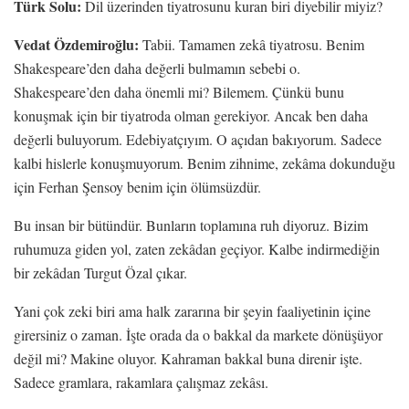
Türk Solu:
Dil üzerinden tiyatrosunu kuran biri diyebilir miyiz?
Vedat Özdemiroğlu:
Tabii. Tamamen zekâ tiyatrosu. Benim
Shakespeare’den daha değerli bulmamın sebebi o.
Shakespeare’den daha önemli mi? Bilemem. Çünkü bunu
konuşmak için bir tiyatroda olman gerekiyor. Ancak ben daha
değerli buluyorum. Edebiyatçıyım. O açıdan bakıyorum. Sadece
kalbi hislerle konuşmuyorum. Benim zihnime, zekâma dokunduğu
için Ferhan Şensoy benim için ölümsüzdür.
Bu insan bir bütündür. Bunların toplamına ruh diyoruz. Bizim
ruhumuza giden yol, zaten zekâdan geçiyor. Kalbe indirmediğin
bir zekâdan Turgut Özal çıkar.
Yani çok zeki biri ama halk zararına bir şeyin faaliyetinin içine
girersiniz o zaman. İşte orada da o bakkal da markete dönüşüyor
değil mi? Makine oluyor. Kahraman bakkal buna direnir işte.
Sadece gramlara, rakamlara çalışmaz zekâsı.