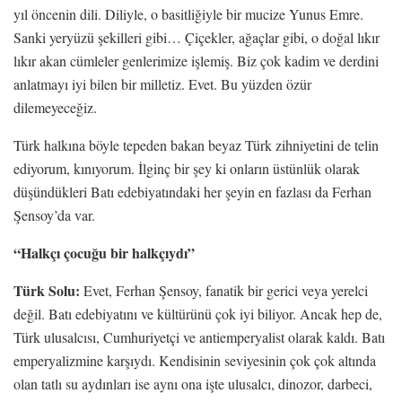
yıl öncenin dili. Diliyle, o basitliğiyle bir mucize Yunus Emre.
Sanki yeryüzü şekilleri gibi… Çiçekler, ağaçlar gibi, o doğal lıkır
lıkır akan cümleler genlerimize işlemiş. Biz çok kadim ve derdini
anlatmayı iyi bilen bir milletiz. Evet. Bu yüzden özür
dilemeyeceğiz.
Türk halkına böyle tepeden bakan beyaz Türk zihniyetini de telin
ediyorum, kınıyorum. İlginç bir şey ki onların üstünlük olarak
düşündükleri Batı edebiyatındaki her şeyin en fazlası da Ferhan
Şensoy’da var.
“Halkçı çocuğu bir halkçıydı”
Türk Solu:
Evet, Ferhan Şensoy, fanatik bir gerici veya yerelci
değil. Batı edebiyatını ve kültürünü çok iyi biliyor. Ancak hep de,
Türk ulusalcısı, Cumhuriyetçi ve antiemperyalist olarak kaldı. Batı
emperyalizmine karşıydı. Kendisinin seviyesinin çok çok altında
olan tatlı su aydınları ise aynı ona işte ulusalcı, dinozor, darbeci,