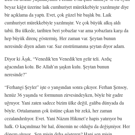
beyaz kâğıt üzerine laik cumhuriyet mürekkebiyle yazılmıştır diye
bir açıklama da yaptı. Evet, çok güzel bir başlık bu. Laik
cumhuriyet mürekkebiyle yazılmıştır. Ve çok büyük alkış aldı
tabii. Bu ülkede, tarihten beri yobazlar var ama yobazlara karşı da
hep büyük direnç göstermiş. Her zaman var. Şeytan bunun
neresinde diyen adam var. Saz enstrümanına şeytan diyor adam.
Diyor ki Âşık, “Venedik’ten Venedik’ten gelir teli. Ardıç
ağacından kolu. Be Allah’ın şaşkın kulu. Şeytan bunun
neresinde?”
“Ferhangi Şeyler” işte o yangından sonra çıkıyor. Ferhan Şensoy,
henüz 36 yaşında ve formunun zirvesindeyken, böyle bir gadre
uğruyor. Yani zaten sadece bizim ülke değil, galiba dünyada da
böyle. Ortalamanın çok üstüne çıkan bir zekâ, her zaman
cezalandırılıyor. Evet. Yani Nâzım Hikmet’e hapis yatırıyor bu
halk. O kaçınılmaz bir hal, dönemin ne olduğu da değişmiyor. Her
dönem oluyor. Sen misin deha gösteren? Hani sen misin