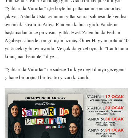
Yani kendisi Etna Yanardağı gibi. Arada bir lav püskürtüyor.
“Şahları da Vururlar” işte böyle bir patlamanın sonucu ortaya
çıkıyor. Aslında Usta, oyununu yıllar sonra, sahnesinde kendisi
oynamak istiyordu. Araya Pandemi kâbusu girdi. Pandemi
başlamadan önce provasına gittik. Evet. Zaten bu da Ferhan
Ağabeyi sahnede son görüşümüzmüş. Ömer Hayyam rolünü 40
yıl önceki gibi oynuyordu. Ve çok da güzel oynadı. “Lanlı lunlu
konuşman benimle,” diye…
“Şahları da Vururlar” ile sadece Türkiye değil dünya gezegeni
şahane bir orijinal bir tiyatro yazarı kazandı.