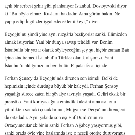
açık bir serbest şehir gibi planlanıyor İstanbul. Dostoyevski diyor
ki “Bu böyle olmaz. Rusların hakkıdır. Ama görün bakın. Ne
yapıp edip İngilizler işgal edecekler ülkeyi,” diyor.
Beyoğlu’nu şimdi yine aynı rüzgârla besliyorlar sanki. Elimizden
almak istiyorlar. Yani bir dünya savaşı tehdidi var. Benim
İstanbullu bir yazar olarak söyleyeceğim şey şu; hiçbir zaman Batı
içine sindiremedi İstanbul’u Türkler olarak alışımızı. Yani
İstanbul’u aldığımızdan beri bütün Papalar fesat içinde.
Ferhan Şensoy da Beyoğlu’nda direnen son isimdi. Belki de
hepimizin içinde durduğu büyük bir kaleydi. Ferhan Şensoy
yaşadığı sürece zaten bir şövalye tavrıyla yaşadı. Geliri eksik bir
prensti o. Yani koruyacağına emindik kalesini ama asıl onu
yitirdikten sonraki çocuklarının, Müjgan ve Derya’nın dirençleri
de ortadadır. Aynı şekilde son eşi Elif Durdu’nun ve
Ortaoyuncular ekibinin sanki Ferhan Ağabey yaşıyormuş gibi,
sanki orada öyle yine başlarında işte o neşeli otorite duruyormuş