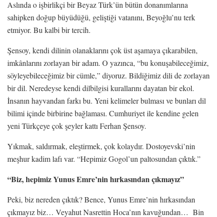
Aslında o işbirlikçi bir Beyaz Türk’ün bütün donanımlarına
sahipken doğup büyüdüğü, geliştiği vatanını, Beyoğlu’nu terk
etmiyor. Bu kalbi bir tercih.
Şensoy, kendi dilinin olanaklarını çok üst aşamaya çıkarabilen,
imkânlarını zorlayan bir adam. O yazınca, “bu konuşabileceğimiz,
söyleyebileceğimiz bir cümle,” diyoruz. Bildiğimiz dili de zorlayan
bir dil. Neredeyse kendi dilbilgisi kurallarını dayatan bir ekol.
İnsanın hayvandan farkı bu. Yeni kelimeler bulması ve bunları dil
bilimi içinde birbirine bağlaması. Cumhuriyet ile kendine gelen
yeni Türkçeye çok şeyler kattı Ferhan Şensoy.
Yıkmak, saldırmak, eleştirmek, çok kolaydır. Dostoyevski’nin
meşhur kadim lafı var. “Hepimiz Gogol’un paltosundan çıktık.”
“Biz, hepimiz Yunus Emre’nin hırkasından çıkmayız”
Peki, biz nereden çıktık? Bence, Yunus Emre’nin hırkasından
çıkmayız biz… Veyahut Nasrettin Hoca’nın kavuğundan… Bin