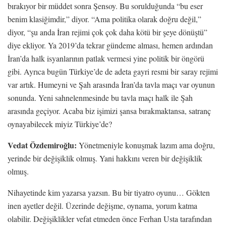
bırakıyor bir müddet sonra Şensoy. Bu sorulduğunda “bu eser
benim klasiğimdir,” diyor. “Ama politika olarak doğru değil,”
diyor, “şu anda İran rejimi çok çok daha kötü bir şeye dönüştü”
diye ekliyor. Ya 2019’da tekrar gündeme alması, hemen ardından
İran’da halk isyanlarının patlak vermesi yine politik bir öngörü
gibi. Ayrıca bugün Türkiye’de de adeta gayri resmi bir saray rejimi
var artık. Humeyni ve Şah arasında İran’da tavla maçı var oyunun
sonunda. Yeni sahnelenmesinde bu tavla maçı halk ile Şah
arasında geçiyor. Acaba biz işimizi şansa bırakmaktansa, satranç
oynayabilecek miyiz Türkiye’de?
Vedat Özdemiroğlu:
Yönetmeniyle konuşmak lazım ama doğru,
yerinde bir değişiklik olmuş. Yani hakkını veren bir değişiklik
olmuş.
Nihayetinde kim yazarsa yazsın. Bu bir tiyatro oyunu… Gökten
inen ayetler değil. Üzerinde değişme, oynama, yorum katma
olabilir. Değişiklikler vefat etmeden önce Ferhan Usta tarafından