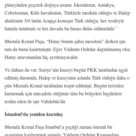
güneyinden geçerek doğuya uzanır. İskenderun, Antakya,
Cebelseman, Kilis havalisinin, Türklerle meskûn olduğu ve Halep
ahalisinin 3/4’ünün Arapça konuşur Türk olduğu, her vesileyle
hatırda tutulmalı ve her davada bu husus ihdas edilmelidir.”
Mustafa Kemal Paşa, “Hatay benim şahsi meselem” derken işte
tam da bunu kastetmiştir. Eğer Yıldırım Ordular dağıtılmamış olsa
Hatay anavatandan hiç ayrılmayacaktı.
Ve dahası da var; Suriye’nin kuzeyi bugün PKK tarafından işgal
edilmiş durumda, Halep ve kuzeyinin aslında Türk olduğu daha o
gün Mustafa Kemal tarafından tespit edilmişti. Bugün terörden
kurtarmak için mücadele ettiğimiz tüm bu bölgeleri İngilizlere
teslim eden de işte Vahdettin’dir.
İstanbul’da yeniden kuruluş
Mustafa Kemal Paşa İstanbul’a geçtiği zaman önemli bir
avantajını kaybetmişti aslında. Yıldırım Ordular Kumandanı