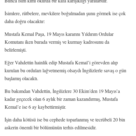
Bunca isim kimi okurda bir kafa karışıklığı yaratabilir.
İsimlere, rütbelere, mevkilere boğulmadan şunu görmek ise çok
daha doğru olacaktır:
Mustafa Kemal Paşa, 19 Mayıs kararını Yıldırım Ordular
Komutanı iken burada vermiş ve kurmay kadrosunu da
belirlemişti.
Eğer Vahdettin hainlik edip Mustafa Kemal’i görevden alıp
kurulan bu orduları lağvetmemiş olsaydı İngilizlerle savaş o gün
başlamış olacaktı.
Bu bakımdan Vahdettin, İngilizlere 30 Ekim’den 19 Mayıs’a
kadar geçecek olan 6 aylık bir zaman kazandırmış, Mustafa
Kemal’e ise 6 ay kaybettirmiştir.
İşin daha kötüsü ise bu cephede toparlanmış ve tecrübeli 20 bin
askerin önemli bir bölümünün terhis edilmesidir.