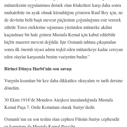
mütarekenin uygulanması demek olan felaketlere karşı daha sonra
muhalefette ön ayak olmak küstahlığını gösteren Rauf Bey için, ne
de devletin belli başlı mevcut güçlerinin çoğunluğunu esir vererek
zilletle Toros eteklerine sığınması yüzünden mütareke akdini
kaçınılmaz bir hale getiren Mustafa Kemal için kabul edilebilir
hiçbir mazeret mevcut değildir. İşte Osmanlı tahtına çıkışımdan
sonra ilk önemli siyasi adımı teşkil eden mütarekeye kadar cereyan
eden olaylar karşısında benim vaziyetim budur.”
Birinci Dünya Harbi’nin son savaşı
Vurgulu kısımları bir kez daha dikkatlice okuyalım ve tarih dersine
dönelim.
30 Ekim 1918’de Mondros Ateşkesi imzalandığında Mustafa
Kemal Paşa 7. Ordu Komutanı olarak Suriye’dedir.
Osmanlı’nın en son teslim olan cephesi Filistin-Suriye cephesidir
ve komutanı da Mustafa Kemal Paşa’dır.