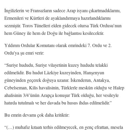
İngilizlerin ve Fransızların sadece Arap isyanı çıkartmadıklarını,
Ermenileri ve Kürtleri de ayaklandırmaya hazırlandıklarını
sezmiştir. Toros Tünelleri elden gidecek olursa Türk Ordusu’nun
hem Güney ile hem de Doğu ile bağlantısı kesilecektir.
Yıldırım Ordular Komutanı olarak emrindeki 7. Ordu ve 2.
Ordu’ya şu emri verir:
“Suriye hududu, Suriye vilayetinin kuzey hududu telakki
edilmelidir. Bu hudut Lâzkiye kuzeyinden, Hanşenyun
güneyinden geçerek doğuya uzanır. İskenderun, Antakya,
Cebelseman, Kilis havalisinin, Türklerle meskûn olduğu ve Halep
ahalisinin 3/4’ünün Arapça konuşur Türk olduğu, her vesileyle
hatırda tutulmalı ve her davada bu husus ihdas edilmelidir.”
Bu emrin devamı çok daha kritiktir:
“(…) muhafız kıtaatı terhis edilmeyecek, en genç efrattan, mesela