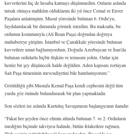
kuvvetlerini hiç de hesaba katmayı düşünmedim. Onların aslında
tutsak olmaya mahkûm olduklarını iki yıl önce Cemal ve Enver
Paşalara anlatmıştım. Musul yöresinde bulunan 6. Ordu’yu,
faydalanılacak bir durumda görmek isterdim. Bu maksatla, bu
ordunun komutanıyla (Ali İhsan Paşa) doğrudan doğruya
muhabereye giriştim. İstanbul ve Çanakkale yöresinde bulunan
kuvvetlere umut bağlamıyordum. Doğuda Azerbaycan ve İran’da
bulunan ordularla hiçbir ilişkim ve temasım yoktu. Onlar için
henüz bir şey düşünecek halde değildim. Aden kapısını zorlayan
Sait Paşa tümeninin mevcudiyetini bile hatırlamıyorum.”
Görüldüğü gibi Mustafa Kemal Paşa kendi cephesini değil tüm
yurdu göz önünde bulundurarak bir plan yapmaktadır.
Son sözleri ise aslında Kurtuluş Savaşımızın başlangıcının ilanıdır:
“Fakat her şeyden önce elimin altında bulunan 7. ve 2. Orduların
istediğim biçimde takviyesi halinde, bütün felaketlere rağmen,
Türk sesinin işittirilebileceği kanısındaydım. Bu yolda işe