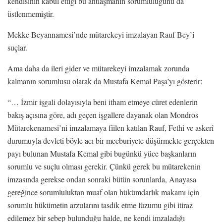
kendisinin kabul ettiği bu antlaşmanın sorumluluğunu da
üstlenmemiştir.
Mekke Beyannamesi’nde mütarekeyi imzalayan Rauf Bey’i
suçlar.
Ama daha da ileri gider ve mütarekeyi imzalamak zorunda
kalmanın sorumlusu olarak da Mustafa Kemal Paşa’yı gösterir:
“… İzmir işgali dolayısıyla beni itham etmeye cüret edenlerin
bakış açısına göre, adı geçen işgallere dayanak olan Mondros
Mütarekenamesi’ni imzalamaya fiilen katılan Rauf, Fethi ve askerî
durumuyla devleti böyle acı bir mecburiyete düşürmekte gerçekten
payı bulunan Mustafa Kemal gibi bugünkü yüce başkanların
sorumlu ve suçlu olması gerekir. Çünkü gerek bu mütarekenin
imzasında gerekse ondan sonraki bütün sorunlarda, Anayasa
gereğince sorumluluktan muaf olan hükümdarlık makamı için
sorumlu hükümetin arzularını tasdik etme lüzumu gibi itiraz
edilemez bir sebep bulunduğu halde, ne kendi imzaladığı