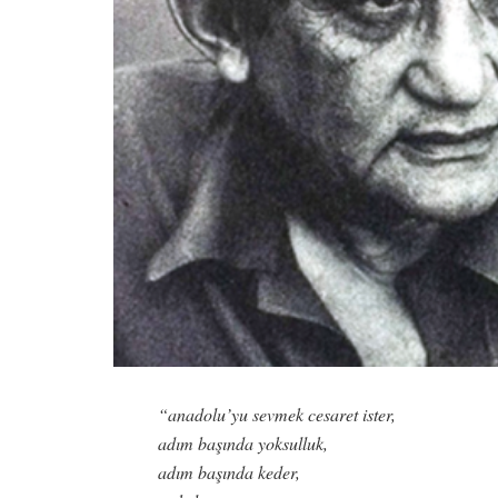
“anadolu’yu sevmek cesaret ister,
adım başında yoksulluk,
adım başında keder,