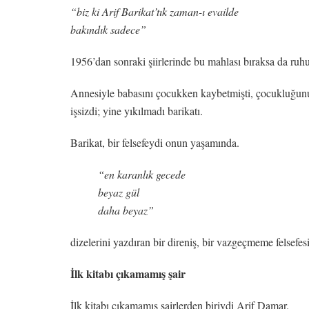
“biz ki Arif Barikat’tık zaman-ı evailde
bakındık sadece”
1956’dan sonraki şiirlerinde bu mahlası bıraksa da ruh
Annesiyle babasını çocukken kaybetmişti, çocukluğunu y
işsizdi; yine yıkılmadı barikatı.
Barikat, bir felsefeydi onun yaşamında.
“en karanlık gecede
beyaz gül
daha beyaz”
dizelerini yazdıran bir direniş, bir vazgeçmeme felsefes
İlk kitabı çıkamamış şair
İlk kitabı çıkamamış şairlerden biriydi Arif Damar.