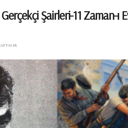
rçekçi Şairleri-11 Zaman-ı Evâ
HAFTALIK