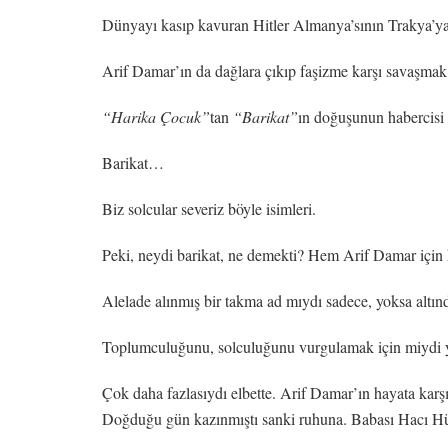
Dünyayı kasıp kavuran Hitler Almanya’sının Trakya’ya
Arif Damar’ın da dağlara çıkıp faşizme karşı savaşmak 
“Harika Çocuk”
tan
“Barikat”
ın doğuşunun habercisi 
Barikat…
Biz solcular severiz böyle isimleri.
Peki, neydi barikat, ne demekti? Hem Arif Damar için 
Alelade alınmış bir takma ad mıydı sadece, yoksa altın
Toplumculuğunu, solculuğunu vurgulamak için miydi 
Çok daha fazlasıydı elbette. Arif Damar’ın hayata karş
Doğduğu gün kazınmıştı sanki ruhuna. Babası Hacı Hüs