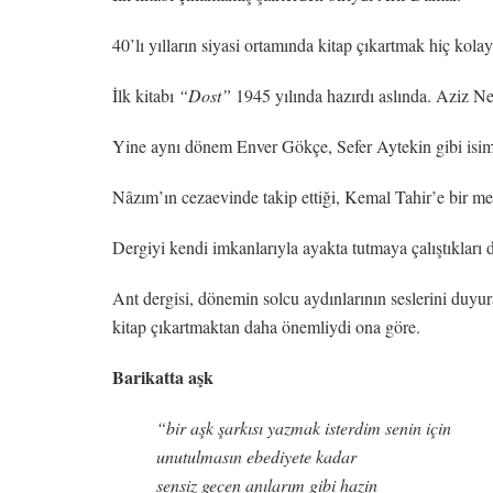
40’lı yılların siyasi ortamında kitap çıkartmak hiç ko
İlk kitabı
“Dost”
1945 yılında hazırdı aslında. Aziz Nesi
Yine aynı dönem Enver Gökçe, Sefer Aytekin gibi isiml
Nâzım’ın cezaevinde takip ettiği, Kemal Tahir’e bir 
Dergiyi kendi imkanlarıyla ayakta tutmaya çalıştıklar
Ant dergisi, dönemin solcu aydınlarının seslerini duyura
kitap çıkartmaktan daha önemliydi ona göre.
Barikatta aşk
“bir aşk şarkısı yazmak isterdim senin için
unutulmasın ebediyete kadar
sensiz geçen anılarım gibi hazin