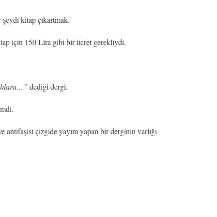
 şeydi kitap çıkartmak.
ap için 150 Lira gibi bir ücret gerekliydi.
nlılara…”
dediği dergi.
emdi.
ve antifaşist çizgide yayım yapan bir derginin varlığı