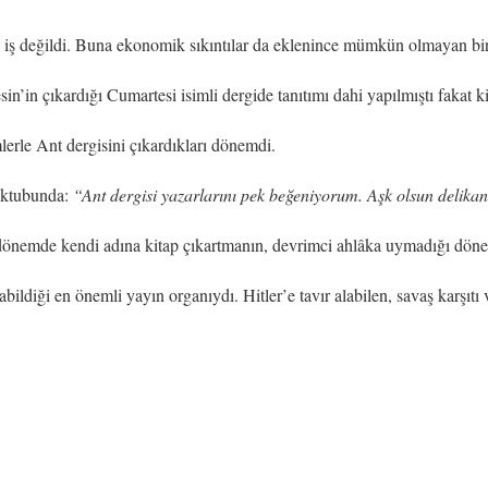
lay iş değildi. Buna ekonomik sıkıntılar da eklenince mümkün olmayan bir
n’in çıkardığı Cumartesi isimli dergide tanıtımı dahi yapılmıştı fakat kit
erle Ant dergisini çıkardıkları dönemdi.
mektubunda:
“Ant dergisi yazarlarını pek beğeniyorum. Aşk olsun delika
ı dönemde kendi adına kitap çıkartmanın, devrimci ahlâka uymadığı dön
bildiği en önemli yayın organıydı. Hitler’e tavır alabilen, savaş karşıtı 