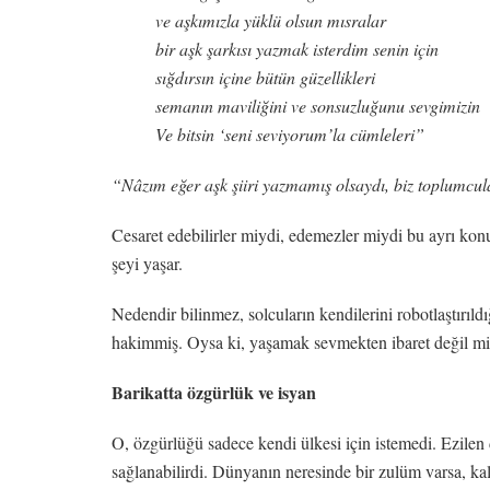
ve aşkımızla yüklü olsun mısralar
bir aşk şarkısı yazmak isterdim senin için
sığdırsın içine bütün güzellikleri
semanın maviliğini ve sonsuzluğunu sevgimizin
Ve bitsin ‘seni seviyorum’la cümleleri”
“Nâzım eğer aşk şiiri yazmamış olsaydı, biz toplumcu
Cesaret edebilirler miydi, edemezler miydi bu ayrı konu 
şeyi yaşar.
Nedendir bilinmez, solcuların kendilerini robotlaştırıl
hakimmiş. Oysa ki, yaşamak sevmekten ibaret değil mi
Barikatta özgürlük ve isyan
O, özgürlüğü sadece kendi ülkesi için istemedi. Ezile
sağlanabilirdi. Dünyanın neresinde bir zulüm varsa, k