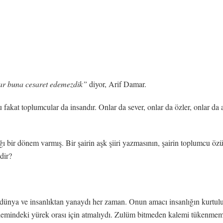
lar buna cesaret edemezdik”
diyor, Arif Damar.
fakat toplumcular da insandır. Onlar da sever, onlar da özler, onlar da ağ
dığı bir dönem varmış. Bir şairin aşk şiiri yazmasının, şairin toplumcu ö
dir?
n dünya ve insanlıktan yanaydı her zaman. Onun amacı insanlığın kurtul
alemindeki yürek orası için atmalıydı. Zulüm bitmeden kalemi tükenmem