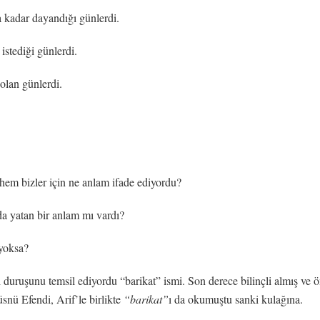
 kadar dayandığı günlerdi.
istediği günlerdi.
olan günlerdi.
hem bizler için ne anlam ifade ediyordu?
da yatan bir anlam mı vardı?
yoksa?
ı duruşunu temsil ediyordu “barikat” ismi. Son derece bilinçli almış ve
nü Efendi, Arif’le birlikte
“barikat”
ı da okumuştu sanki kulağına.