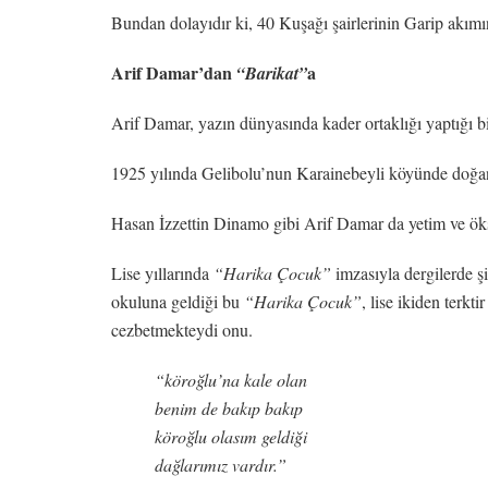
Bundan dolayıdır ki, 40 Kuşağı şairlerinin Garip akımı
Arif Damar’dan
a
“Barikat”
Arif Damar, yazın dünyasında kader ortaklığı yaptığı bi
1925 yılında Gelibolu’nun Karainebeyli köyünde doğan
Hasan İzzettin Dinamo gibi Arif Damar da yetim ve ök
Lise yıllarında
“Harika Çocuk”
imzasıyla dergilerde ş
okuluna geldiği bu
“Harika Çocuk”
, lise ikiden terkt
cezbetmekteydi onu.
“köroğlu’na kale olan
benim de bakıp bakıp
köroğlu olasım geldiği
dağlarımız vardır.”