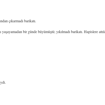
undan çıkarmadı barikatı.
aşayamadan bir günde büyümüştü; yıkılmadı barikatı. Hapislere attılar, 
iydi.