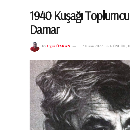
1940 Kuşağı Toplumcu Ge
Damar
Uğur ÖZKAN
GÜNLÜK
by
17 Nisan 2022
in
,