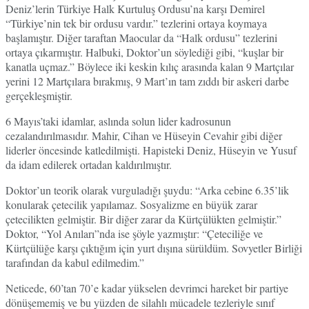
Deniz’lerin Türkiye Halk Kurtuluş Ordusu’na karşı Demirel
“Türkiye’nin tek bir ordusu vardır.” tezlerini ortaya koymaya
başlamıştır. Diğer taraftan Maocular da “Halk ordusu” tezlerini
ortaya çıkarmıştır. Halbuki, Doktor’un söylediği gibi, “kuşlar bir
kanatla uçmaz.” Böylece iki keskin kılıç arasında kalan 9 Martçılar
yerini 12 Martçılara bırakmış, 9 Mart’ın tam zıddı bir askeri darbe
gerçekleşmiştir.
6 Mayıs’taki idamlar, aslında solun lider kadrosunun
cezalandırılmasıdır. Mahir, Cihan ve Hüseyin Cevahir gibi diğer
liderler öncesinde katledilmişti. Hapisteki Deniz, Hüseyin ve Yusuf
da idam edilerek ortadan kaldırılmıştır.
Doktor’un teorik olarak vurguladığı şuydu: “Arka cebine 6.35’lik
konularak çetecilik yapılamaz. Sosyalizme en büyük zarar
çetecilikten gelmiştir. Bir diğer zarar da Kürtçülükten gelmiştir.”
Doktor, “Yol Anıları”nda ise şöyle yazmıştır: “Çeteciliğe ve
Kürtçülüğe karşı çıktığım için yurt dışına sürüldüm. Sovyetler Birliği
tarafından da kabul edilmedim.”
Neticede, 60’tan 70’e kadar yükselen devrimci hareket bir partiye
dönüşememiş ve bu yüzden de silahlı mücadele tezleriyle sınıf