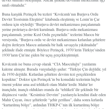
sınıfı olmalıdır.”
Buna karşılık Perinçek bu tezleri “Kıvılcımlı’nın Burjuva Ordu
Devlet Teorisinin Eleştirisi” kitabında eleştirmiş ve Lenin’in Çar
ordusu için söylediği “Burjuva devlet mekanizması parçalanmalı
yerine proletarya devleti kurulmalı. Burjuva ordu mekanizması
parçalanmalı, yerine Kızıl Ordu geçmelidir.” tezlerini Maocu bir
versiyonla, “Burjuva ordu ve devlet mekanizması kırlardan şehirlere
doğru ilerleyen Maocu anlamda bir halk savaşıyla yıkılmalıdır”
şeklinde ifade etmiştir. Böylece Perinçek, 1970’lerin Türkiye’sinden
1930’ların Çin’ine giden bir uçuş gerçekleştirmişti.
Kıvılcımlı ise buna cevap olarak “CIA Maoculuğu” yazılarını
kaleme almıştır. Burada vurguladığı şudur: “Türkiye Çin değildir, yıl
da 1930 değildir. Kırlardan şehirlere devrim tezi gerçeklerden
kopuktur.” Doktor için Perinçek’in bu konudaki tezlerinin hiçbir
önemi yoktur ama asıl tehlikeli olanı Mahir’lerdir. Mahir’ler
inançlıdır, inançlı oldukları oranda da “tehlikeli”dir şeklinde bir
düşüncesi vardır. “Kesintisiz Devrim” yazılarıyla kendini ifade eden
Mahir Çayan, önce şehirlerde “şehir gerillası”, daha sonra kırlarda
“kurtarılmış bölge”, ardından THKP-C’nin ilk kurtarılmış bölge