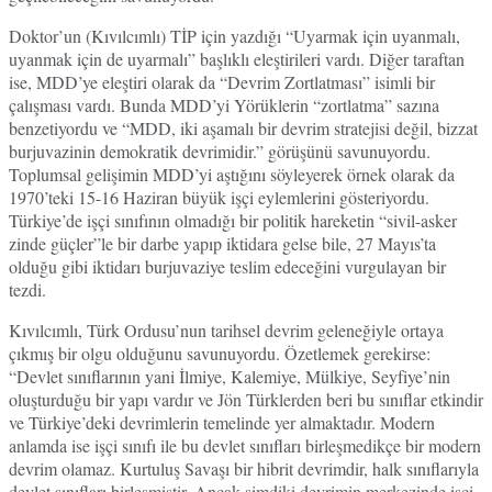
Doktor’un (Kıvılcımlı) TİP için yazdığı “Uyarmak için uyanmalı,
uyanmak için de uyarmalı” başlıklı eleştirileri vardı. Diğer taraftan
ise, MDD’ye eleştiri olarak da “Devrim Zortlatması” isimli bir
çalışması vardı. Bunda MDD’yi Yörüklerin “zortlatma” sazına
benzetiyordu ve “MDD, iki aşamalı bir devrim stratejisi değil, bizzat
burjuvazinin demokratik devrimidir.” görüşünü savunuyordu.
Toplumsal gelişimin MDD’yi aştığını söyleyerek örnek olarak da
1970’teki 15-16 Haziran büyük işçi eylemlerini gösteriyordu.
Türkiye’de işçi sınıfının olmadığı bir politik hareketin “sivil-asker
zinde güçler”le bir darbe yapıp iktidara gelse bile, 27 Mayıs’ta
olduğu gibi iktidarı burjuvaziye teslim edeceğini vurgulayan bir
tezdi.
Kıvılcımlı, Türk Ordusu’nun tarihsel devrim geleneğiyle ortaya
çıkmış bir olgu olduğunu savunuyordu. Özetlemek gerekirse:
“Devlet sınıflarının yani İlmiye, Kalemiye, Mülkiye, Seyfiye’nin
oluşturduğu bir yapı vardır ve Jön Türklerden beri bu sınıflar etkindir
ve Türkiye’deki devrimlerin temelinde yer almaktadır. Modern
anlamda ise işçi sınıfı ile bu devlet sınıfları birleşmedikçe bir modern
devrim olamaz. Kurtuluş Savaşı bir hibrit devrimdir, halk sınıflarıyla
devlet sınıfları birleşmiştir. Ancak şimdiki devrimin merkezinde işçi