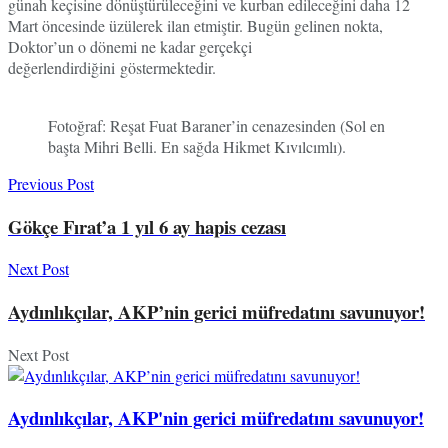
günah keçisine dönüştürüleceğini ve kurban edileceğini daha 12
Mart öncesinde üzülerek ilan etmiştir. Bugün gelinen nokta,
Doktor’un o dönemi ne kadar gerçekçi
değerlendirdiğini göstermektedir.
Fotoğraf: Reşat Fuat Baraner’in cenazesinden (Sol en
başta Mihri Belli. En sağda Hikmet Kıvılcımlı).
Previous Post
Gökçe Fırat’a 1 yıl 6 ay hapis cezası
Next Post
Aydınlıkçılar, AKP’nin gerici müfredatını savunuyor!
Next Post
Aydınlıkçılar, AKP'nin gerici müfredatını savunuyor!