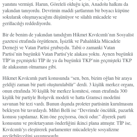
yanıtını vermişti. Harun, Göreleli olduğu için, Anadolu halkını da
yakından tanıyordu. Devrimin maddi şartlarının bir boyacı küpüne
sokularak oluşmayacağını düşünüyor ve silahlı mücadele ve
gerillacılığı reddediyordu.
Bir de benim de yakından tanıdığım Hikmet Kıvılcımlı’nın Sosyalist
gazetesi etrafında örgütlenen, İşsizlik ve Pahalılıkla Mücadele
Derneği ve Vatan Partisi grubuydu. Tabii o zamanki Vatan
Partisi’nin bugünkü Vatan Partisi’yle alakası yoktu. Aynen bugünkü
TİP’in geçmişteki TİP ile ya da bugünkü TKP’nin geçmişteki TKP
ile alakasının olmaması gibi.
Hikmet Kıvılcımlı parti konusunda “sen, ben, bizim oğlan bir araya
geldiği zaman bir parti oluşturulabilir” derdi. 3 kişilik merkez organı,
onun etrafında 30 kişilik bir merkez komitesi, onun etrafında 300
kişilik bir partiyle Bolşevik modeli ve hatta Gramsci modelini
savunan bir tezi vardı. Bunun dışında proleter partisinin kurulmasını
bekleyen bir tavırdaydı. Mihri Belli ise “Devrimde öncülük, pazarlık
konusu yapılamaz. Kim öne geçiyorsa, öncü odur.” diyerek parti
konusunu ve proletaryanın önderliğini ikinci plana atmıştır. TİP ise,
Kıvılcımlı’yı eleştirerek parlamenter mücadeleyle sosyalizme
geçilebileceğini savunuyordu.