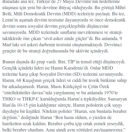
Buradaki ana tez, Türkiye’de 27 Mayıs Devrimi’nin hedeflerine
ulaşması için yeni bir devrime ihtiyaç olduğuydu. Bu görüşü Mihri
Belli, Milli Demokratik Devrim (MDD) tezleriyle paylaştı. Bu tez,
Lenin’in aşamalı devrim teorisine dayanıyordu ve önce demokratik
devrim sonra sosyalist devrim gerçekleşebilir düşüncesini
savunuyordu. MDD tezlerinde sınıfların mevzilenmesi ve strateji-
taktiklerde öne çıkan “sivil-asker zinde güçler”di. Bu anlamda, 9
Mart’taki sol askeri darbenin teorisini oluşturmaktaydı. Devrimci
gençler de bu strateji doğrultusunda bir aktivite içindeydi.
Bunun dışında iki grup vardı. Biri, TİP’in temsil ettiği düşünceydi.
Gençlik içindeki lideri ise Harun Karadeniz’di. Onlar MDD
tezlerine karşı çıkıp Sosyalist Devrim (SD) tezlerini savunuyordu.
Harun, 68 Kuşağının gerçek lideri ve ciddi bir teorik birikime sahip
bir arkadaşımızdı. Harun, Masis Kürkçügil ve Çetin Özek
“entellektüeller davası”nda yargılanmış ve bu anlamda 1970’te
THKO ve THKP-C kurulduğunda Harun’a tepkiliydiler. Sansaryan
Han’da 10-15 gün kaldığımız süreçte, Harun polislerin çok saygı
duyduğu bir kişilikti. Nitekim polisler “Harun, sen bunlarla beraber
değilsin.” dediğinde Harun “Ben hasta oldum, o yüzden de
hareketten uzak kaldım. Beraber çorba içip ortak yemek yeseydik,
belki beraber olurdum. Ama şimdi aynı görüşleri paylaşamıyoruz.”