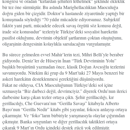
kongresi ve oradan “kırlardan şehirleri fethetmek” şeklinde eklektik
bir tez öne sürmüştür. Bu aslında Marighellacılıktan Maoculuğa
doğru giden bir çizgidir. Doktor’u hastanede ziyaretinde yaptığı bir
konuşmada söylediği “70 yıldır mücadele ediyorsunuz. Subjektif
faktör yani parti, mücadele edecek savaş örgütü söz konusu değil,
irade söz konusudur” tezleriyle Türkiye’deki sosyalist hareketin
pasifist olduğunu, devrimin objektif şartlarının çoktan oluştuğunu,
oligarşinin dengesinin kolaylıkla sarsılacağını vurgulamıştır.
Bu sürece gelmeden evvel Mahir’lerin tezi, Mihri Belli’yle beraber
gidiyordu. Deniz’ler de Hüseyin İnan “Türk Devriminin Yolu”
başlıklı broşürünü yazmadan önce, klasik Doğan Avcıoğlu tezlerini
savunuyordu. Nitekim iki grup da 9 Mart’taki 27 Mayıs benzeri bir
askeri harekâtın desteklenmesi gerektiğini düşünüyordu.
Fakat ne olduysa, CIA Maoculuğunun Türkiye’deki sol içine
sızmasıyla “Biz darbeci değil, devrimciyiz.” diyerek Ordu’nun ilerici
darbesine karşı çıkan tezler ortaya çıktı. Şehir gerillacılığı, kır
gerillacılığı, Che Guevara’nın “Gerilla Savaşı” kitabıyla Alberto
Bayo’nun “Gerilla Nedir” kitabı gibi yayınlar, fokocu anlayışı ortaya
çıkarmıştır. Ve “foko”ların birbiriyle yarışmasıyla olaylar çığırından
çıkmıştır. Banka soygunları ve diğer gerillacılık taktikleri ortaya
çıkarak 9 Mart’ın Ordu içindeki destek gücü yok edilmiştir.