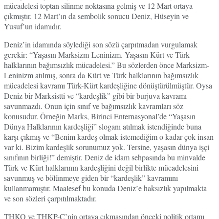
mücadelesi toptan silinme noktasına gelmiş ve 12 Mart ortaya
çıkmıştır. 12 Mart’ın da sembolik sonucu Deniz, Hüseyin ve
Yusuf’un idamıdır.
Deniz’in idamında söylediği son sözü çarpıtmadan vurgulamak
gerekir: “Yaşasın Marksizm-Leninizm. Yaşasın Kürt ve Türk
halklarının bağımsızlık mücadelesi.” Bu sözlerden önce Marksizm-
Leninizm atılmış, sonra da Kürt ve Türk halklarının bağımsızlık
mücadelesi kavramı Türk-Kürt kardeşliğine dönüştürülmüştür. Oysa
Deniz bir Marksistti ve “kardeşlik” gibi bir burjuva kavramı
savunmazdı. Onun için sınıf ve bağımsızlık kavramları söz
konusudur. Örneğin Marks, Birinci Enternasyonal’de “Yaşasın
Dünya Halklarının kardeşliği” sloganı atılmak istendiğinde buna
karşı çıkmış ve “Benim kardeş olmak istemediğim o kadar çok insan
var ki. Bizim kardeşlik sorunumuz yok. Tersine, yaşasın dünya işçi
sınıfının birliği!” demiştir. Deniz de idam sehpasında bu minvalde
Türk ve Kürt halklarının kardeşliğini değil birlikte mücadelesini
savunmuş ve bölünmeye giden bir “kardeşlik” kavramını
kullanmamıştır. Maalesef bu konuda Deniz’e haksızlık yapılmakta
ve son sözleri çarpıtılmaktadır.
THKO ve THKP-C’nin ortaya çıkmasından önceki politik ortamı