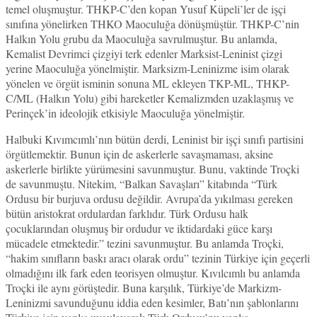
temel oluşmuştur. THKP-C’den kopan Yusuf Küpeli’ler de işçi
sınıfına yönelirken THKO Maoculuğa dönüşmüştür. THKP-C’nin
Halkın Yolu grubu da Maoculuğa savrulmuştur. Bu anlamda,
Kemalist Devrimci çizgiyi terk edenler Marksist-Leninist çizgi
yerine Maoculuğa yönelmiştir. Marksizm-Leninizme isim olarak
yönelen ve örgüt isminin sonuna ML ekleyen TKP-ML, THKP-
C/ML (Halkın Yolu) gibi hareketler Kemalizmden uzaklaşmış ve
Perinçek’in ideolojik etkisiyle Maoculuğa yönelmiştir.
Halbuki Kıvımcımlı’nın bütün derdi, Leninist bir işçi sınıfı partisini
örgütlemektir. Bunun için de askerlerle savaşmaması, aksine
askerlerle birlikte yürümesini savunmuştur. Bunu, vaktinde Troçki
de savunmuştu. Nitekim, “Balkan Savaşları” kitabında “Türk
Ordusu bir burjuva ordusu değildir. Avrupa’da yıkılması gereken
bütün aristokrat ordulardan farklıdır. Türk Ordusu halk
çocuklarından oluşmuş bir ordudur ve iktidardaki güce karşı
mücadele etmektedir.” tezini savunmuştur. Bu anlamda Troçki,
“hakim sınıfların baskı aracı olarak ordu” tezinin Türkiye için geçerli
olmadığını ilk fark eden teorisyen olmuştur. Kıvılcımlı bu anlamda
Troçki ile aynı görüştedir. Buna karşılık, Türkiye’de Markizm-
Leninizmi savunduğunu iddia eden kesimler, Batı’nın şablonlarını