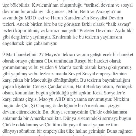
üçe bölebiliriz. Kıvılcımlı’nın oluşturduğu “tarihsel devrim ve sosyal
devrimin bir aradalığı” düşüncesi, Mihri Belli ve Avcıoğlu’nun
savunduğu MDD tezi ve Harun Karadeniz’in Sosyalist Devrim
tezleri. Ancak birden bire bu üç görüşten farklı olarak “halk savaşı”
tezleri köpürtülmüş ve kırmızı manşetli “Proleter Devrimci Aydınlık”
gibi dergilerle yayılmıştır. Kıvılcımlı ise bu tezlerin yayılmasını
engellemek için çabalamıştır.
9 Mart hareketinin 27 Mayıs’ın tekrarı ve onu geliştirecek bir hareket
olarak ortaya çıkması CIA tarafından Rusçu bir hareket olarak
yorumlanmış ve bu yüzden 9 Mart’a teorik olarak karşı çıkılıyormuş
gibi yapılmış ve bu tezler zamanla Sovyet Sosyal emperyalizmine
karşı çıkan bir Maoculuğa dönüşmüştür. Bu tezlerin bayraktarlığını
yapan kişilerin, Cengiz Çandar olsun, Halil Berktay olsun, Perinçek
olsun, konumları bugün görüldüğü gibi açıktır. Keza Sovyetler’e
karşı çıkma çizgisi Mao’yu ABD’nin yanına savurmuştur. Nitekim
bugün de Çin, Şi Cinping önderliğinde bu Amerikancı çizgiyi
devam ettirmektedir. Bu, dünya sermayesinin Çin’de odaklanması
anlamında bir Amerikancılıktır. Dünya sistemindeki sermaye bugün
Çin’de odaklanmış ve Çin tüm dünyaya ihracat yapan ve tüm
dünyayı sömüren bir emperyalist ülke haline gelmiştir. Buna rağmen