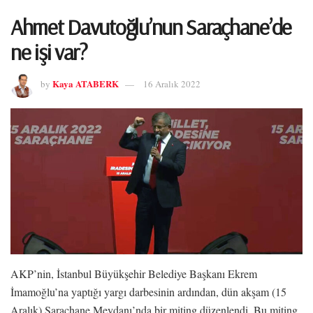
Ahmet Davutoğlu’nun Saraçhane’de
ne işi var?
Kaya ATABERK
by
16 Aralık 2022
AKP’nin, İstanbul Büyükşehir Belediye Başkanı Ekrem
İmamoğlu’na yaptığı yargı darbesinin ardından, dün akşam (15
Aralık) Saraçhane Meydanı’nda bir miting düzenlendi. Bu miting