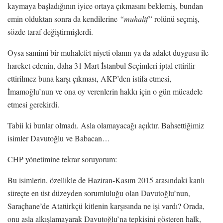
kaymaya başladığının iyice ortaya çıkmasını beklemiş, bundan
emin olduktan sonra da kendilerine
“muhalif”
rolünü seçmiş,
sözde taraf değiştirmişlerdi.
Oysa samimi bir muhalefet niyeti olanın ya da adalet duygusu ile
hareket edenin, daha 31 Mart İstanbul Seçimleri iptal ettirilir
ettirilmez buna karşı çıkması, AKP’den istifa etmesi,
İmamoğlu’nun ve ona oy verenlerin hakkı için o gün mücadele
etmesi gerekirdi.
Tabii ki bunlar olmadı. Asla olamayacağı açıktır. Bahsettiğimiz
isimler Davutoğlu ve Babacan…
CHP yönetimine tekrar soruyorum:
Bu isimlerin, özellikle de Haziran-Kasım 2015 arasındaki kanlı
süreçte en üst düzeyden sorumluluğu olan Davutoğlu’nun,
Saraçhane’de Atatürkçü kitlenin karşısında ne işi vardı? Orada,
onu asla alkışlamayarak Davutoğlu’na tepkisini gösteren halk,