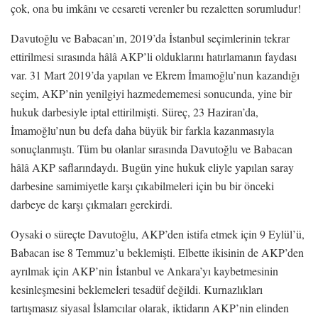
çok, ona bu imkânı ve cesareti verenler bu rezaletten sorumludur!
Davutoğlu ve Babacan’ın, 2019’da İstanbul seçimlerinin tekrar
ettirilmesi sırasında hâlâ AKP’li olduklarını hatırlamanın faydası
var. 31 Mart 2019’da yapılan ve Ekrem İmamoğlu’nun kazandığı
seçim, AKP’nin yenilgiyi hazmedememesi sonucunda, yine bir
hukuk darbesiyle iptal ettirilmişti. Süreç, 23 Haziran’da,
İmamoğlu’nun bu defa daha büyük bir farkla kazanmasıyla
sonuçlanmıştı. Tüm bu olanlar sırasında Davutoğlu ve Babacan
hâlâ AKP saflarındaydı. Bugün yine hukuk eliyle yapılan saray
darbesine samimiyetle karşı çıkabilmeleri için bu bir önceki
darbeye de karşı çıkmaları gerekirdi.
Oysaki o süreçte Davutoğlu, AKP’den istifa etmek için 9 Eylül’ü,
Babacan ise 8 Temmuz’u beklemişti. Elbette ikisinin de AKP’den
ayrılmak için AKP’nin İstanbul ve Ankara’yı kaybetmesinin
kesinleşmesini beklemeleri tesadüf değildi. Kurnazlıkları
tartışmasız siyasal İslamcılar olarak, iktidarın AKP’nin elinden