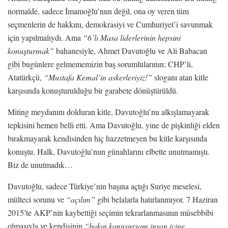
normalde, sadece İmamoğlu’nun değil, ona oy veren tüm
seçmenlerin de hakkını, demokrasiyi ve Cumhuriyet’i savunmak
için yapılmalıydı. Ama
“6’lı Masa liderlerinin hepsini
konuşturmak”
bahanesiyle, Ahmet Davutoğlu ve Ali Babacan
gibi bugünlere gelmememizin baş sorumlularının; CHP’li,
Atatürkçü,
“Mustafa Kemal’in askerleriyiz!”
sloganı atan kitle
karşısında konuşturulduğu bir garabete dönüştürüldü.
Miting meydanını dolduran kitle, Davutoğlu’nu alkışlamayarak
tepkisini hemen belli etti. Ama Davutoğlu, yine de pişkinliği elden
bırakmayarak kendisinden hiç hazzetmeyen bu kitle karşısında
konuştu. Halk, Davutoğlu’nun günahlarını elbette unutmamıştı.
Biz de unutmadık…
Davutoğlu, sadece Türkiye’nin başına açtığı Suriye meselesi,
mülteci sorunu ve
“açılım”
gibi belalarla hatırlanmıyor. 7 Haziran
2015’te AKP’nin kaybettiği seçimin tekrarlanmasının müsebbibi
olmasıyla ve kendisinin
“bakın konuşursam insan içine