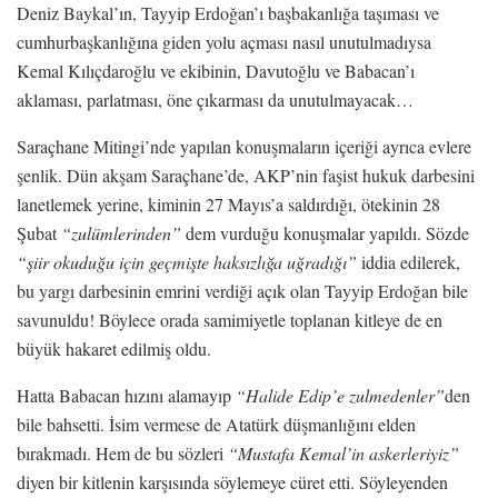
Deniz Baykal’ın, Tayyip Erdoğan’ı başbakanlığa taşıması ve
cumhurbaşkanlığına giden yolu açması nasıl unutulmadıysa
Kemal Kılıçdaroğlu ve ekibinin, Davutoğlu ve Babacan’ı
aklaması, parlatması, öne çıkarması da unutulmayacak…
Saraçhane Mitingi’nde yapılan konuşmaların içeriği ayrıca evlere
şenlik. Dün akşam Saraçhane’de, AKP’nin faşist hukuk darbesini
lanetlemek yerine, kiminin 27 Mayıs’a saldırdığı, ötekinin 28
Şubat
“zulümlerinden”
dem vurduğu konuşmalar yapıldı. Sözde
“şiir okuduğu için geçmişte haksızlığa uğradığı”
iddia edilerek,
bu yargı darbesinin emrini verdiği açık olan Tayyip Erdoğan bile
savunuldu! Böylece orada samimiyetle toplanan kitleye de en
büyük hakaret edilmiş oldu.
Hatta Babacan hızını alamayıp
“Halide Edip’e zulmedenler”
den
bile bahsetti. İsim vermese de Atatürk düşmanlığını elden
bırakmadı. Hem de bu sözleri
“Mustafa Kemal’in askerleriyiz”
diyen bir kitlenin karşısında söylemeye cüret etti. Söyleyenden