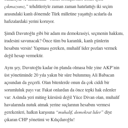
çıkmazsınız,”
tehditleriyle zaman zaman hatırlattığı iki seçim
arasındaki kanlı dönemde Türk milletine yaşattığı acılarla da
hafızalardaki yerini koruyor.
Şimdi Davutoğlu gibi bir adam mı demokrasiyi, seçmenin hakkını,
iradesini savunacak? Önce tüm bu karanlık, kanlı günlerin
hesabını versin! Yapması gereken, muhalif lider pozları vermek
değil hesap vermektir.
Aynı şey, Davutoğlu kadar ön planda olmasa bile yine AKP’nin
üst yönetiminde 20 yıla yakın bir süre bulunmuş Ali Babacan
açısından da geçerli. Olan bitenlerde onun da çok ciddi bir
sorumluluk payı var. Fakat onlardan da önce tepki hak edenler
var: Aslında yeri miting kürsüsü değil Yüce Divan olan, muhalif
havalarında nutuk atmak yerine suçlarının hesabını vermesi
gerekenleri, halkın karşısına
“muhalif, demokrat lider”
diye
çıkaran CHP yönetimi ve Kılıçdaroğlu!