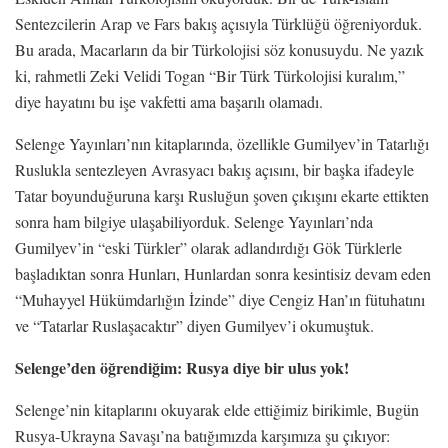
Sentezcilerin Arap ve Fars bakış açısıyla Türklüğü öğreniyorduk.
Bu arada, Macarların da bir Türkolojisi söz konusuydu. Ne yazık
ki, rahmetli Zeki Velidi Togan “Bir Türk Türkolojisi kuralım,”
diye hayatını bu işe vakfetti ama başarılı olamadı.
Selenge Yayınları’nın kitaplarında, özellikle Gumilyev’in Tatarlığı
Ruslukla sentezleyen Avrasyacı bakış açısını, bir başka ifadeyle
Tatar boyunduğuruna karşı Rusluğun şoven çıkışını ekarte ettikten
sonra ham bilgiye ulaşabiliyorduk. Selenge Yayınları’nda
Gumilyev’in “eski Türkler” olarak adlandırdığı Gök Türklerle
başladıktan sonra Hunları, Hunlardan sonra kesintisiz devam eden
“Muhayyel Hükümdarlığın İzinde” diye Cengiz Han’ın fütuhatını
ve “Tatarlar Ruslaşacaktır” diyen Gumilyev’i okumuştuk.
Selenge’den öğrendiğim: Rusya diye bir ulus yok!
Selenge’nin kitaplarını okuyarak elde ettiğimiz birikimle, Bugün
Rusya-Ukrayna Savaşı’na batığımızda karşımıza şu çıkıyor: