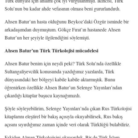
Türk dünyası için anlamı çok iyi vurgulanmıştı. İkincisi, Türk
Solu’nun bu kadar ahde vefasının olması beni gururlandırdı.
Ahsen Batur’un hasta olduğunu Beykoz’daki Özgür isminde bir
arkadaşımdan duymuştum. Gökçe Fırat’ın hastanede Ahsen
Batur’un her şeyiyle ilgilendiğini söylemişti.
Ahsen Batur’un Türk Türkolojisi mücadelesi
Ahsen Batur benim için neydi peki? Türk Solu’nda özellikle
Sultangaliyevcilik konusunda yazdığımız yazılarda, Türk
dünyasındaki her bölgeyi kabile kabile aktarmıştık. Bunu
öğrenirken özellikle Ahsen Batur’un Selenge Yayınları’ndan
çıkardığı kitaplar başucu kaynağımızdı.
Şöyle söyleyebilirim, Selenge Yayınları’nda çıkan Rus Türkolojisi
kitaplarını eleştirel bir bakış açısıyla okuyabilirsek, Rus bakış
açısını sıyırdığımız zaman içinde veri olarak Türklüğü bulabiliriz.
Eskiden Alman Türkolojisini okuyorduk. Bir de Türk-İslam