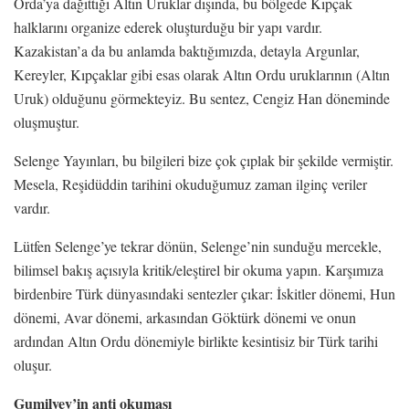
Orda’ya dağıttığı Altın Uruklar dışında, bu bölgede Kıpçak
halklarını organize ederek oluşturduğu bir yapı vardır.
Kazakistan’a da bu anlamda baktığımızda, detayla Argunlar,
Kereyler, Kıpçaklar gibi esas olarak Altın Ordu uruklarının (Altın
Uruk) olduğunu görmekteyiz. Bu sentez, Cengiz Han döneminde
oluşmuştur.
Selenge Yayınları, bu bilgileri bize çok çıplak bir şekilde vermiştir.
Mesela, Reşidüddin tarihini okuduğumuz zaman ilginç veriler
vardır.
Lütfen Selenge’ye tekrar dönün, Selenge’nin sunduğu mercekle,
bilimsel bakış açısıyla kritik/eleştirel bir okuma yapın. Karşımıza
birdenbire Türk dünyasındaki sentezler çıkar: İskitler dönemi, Hun
dönemi, Avar dönemi, arkasından Göktürk dönemi ve onun
ardından Altın Ordu dönemiyle birlikte kesintisiz bir Türk tarihi
oluşur.
Gumilyev’in anti okuması