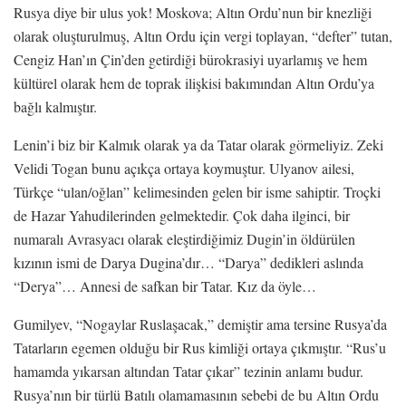
Rusya diye bir ulus yok! Moskova; Altın Ordu’nun bir knezliği
olarak oluşturulmuş, Altın Ordu için vergi toplayan, “defter” tutan,
Cengiz Han’ın Çin’den getirdiği bürokrasiyi uyarlamış ve hem
kültürel olarak hem de toprak ilişkisi bakımından Altın Ordu’ya
bağlı kalmıştır.
Lenin’i biz bir Kalmık olarak ya da Tatar olarak görmeliyiz. Zeki
Velidi Togan bunu açıkça ortaya koymuştur. Ulyanov ailesi,
Türkçe “ulan/oğlan” kelimesinden gelen bir isme sahiptir. Troçki
de Hazar Yahudilerinden gelmektedir. Çok daha ilginci, bir
numaralı Avrasyacı olarak eleştirdiğimiz Dugin’in öldürülen
kızının ismi de Darya Dugina’dır… “Darya” dedikleri aslında
“Derya”… Annesi de safkan bir Tatar. Kız da öyle…
Gumilyev, “Nogaylar Ruslaşacak,” demiştir ama tersine Rusya’da
Tatarların egemen olduğu bir Rus kimliği ortaya çıkmıştır. “Rus’u
hamamda yıkarsan altından Tatar çıkar” tezinin anlamı budur.
Rusya’nın bir türlü Batılı olamamasının sebebi de bu Altın Ordu