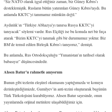
“Siz NATO olarak işgal ettiğiniz zaman, biz Güney Kıbrıs’ı
desteklemiştik. Rusların bütün yatırımları Güney Kıbrıs’taydı. Bu
anlamda KKTC’yi tanımamız mümkün değil.”
Aydınlık’ın “Türkiye Abhazya’yı tanırsa Rusya KKTC’yi
tanıyacak” söylemi vardır. Rus Elçiliği ise bu konuda net bir fırça
atarak “Bizim KKTC’yi tanımak gibi bir durumumuz yoktur. Biz
BM’de temsil edilen Birleşik Kıbrıs’ı tanıyoruz,” demişti.
Bu anlamda, Rus Ortodoksçuluğu “Yunanistan’ın tarihsel olarak
babasıyız” düşüncesindedir.
Ahsen Batur’u rahmetle anıyorum
Bunun gibi tezlerin eleştirel okumasını yaptığımızda ve konuyu
derinleştirdiğimizde, Gumilyev’in anti-tezini oluşturarak bugünün
Türk Türkolojisini kurabiliyoruz. Ahsen Batur sayesinde, onun
yayınlarında orijinal metinlere ulaşabildiğimiz için.