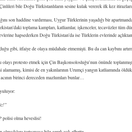
Çinlileri bile Doğu Türkistanlıların sesine kulak vererek ilk kez itirazl
ığını son haddine vardırması, Uygur Türklerinin yaşadığı bir apartmand
istan’daki toplama kampları, katliamlar, işkenceler, tecavüzler tüm dü
ı evlerine hapsederken Doğu Türkistan’da ise Türklerin evlerinde açlı
duğu gibi, itfaiye de olaya müdahale etmemişti. Bu da can kaybını artırm
bu olayı protesto etmek için Çin Başkonsolosluğu’nun önünde toplanmıştı
hi alamamış, kimisi de en yakınlarının Urumçi yangın katliamında öldük
, acının birinci dereceden mazlumları bunlar…
uyuluyor:
iz!”
polisi olma heveslisi!
 olmadığını tartışmaya bile gerek yok elbette.