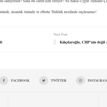
u sanıyorsun? Sana bu cüreti kim veriyor? Ne hakla Uygur Türküne Ç
 önünde, insanlık önünde ve elbette Türklük nezdinde suçlusunuz!
Next Post
di
Kılıçdaroğlu, CHP’nin değil
FACEBOOK
TWITTER
INSTAGRA