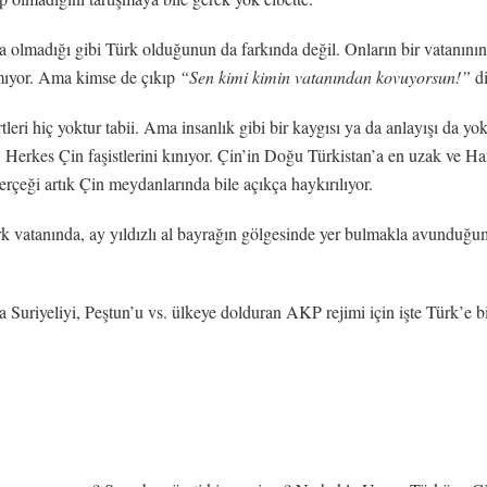
a olmadığı gibi Türk olduğunun da farkında değil. Onların bir vatanını
amıyor. Ama kimse de çıkıp
“Sen kimi kimin vatanından kovuyorsun!”
di
eri hiç yoktur tabii. Ama insanlık gibi bir kaygısı ya da anlayışı da y
. Herkes Çin faşistlerini kınıyor. Çin’in Doğu Türkistan’a en uzak ve H
çeği artık Çin meydanlarında bile açıkça haykırılıyor.
 vatanında, ay yıldızlı al bayrağın gölgesinde yer bulmakla avunduğum
Suriyeliyi, Peştun’u vs. ülkeye dolduran AKP rejimi için işte Türk’e bi