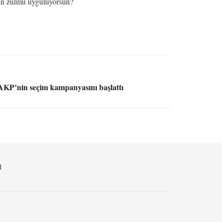
in zulmü uyguluyorsun?
 AKP’nin seçim kampanyasını başlattı
M