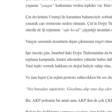
yaşanan
“yangın”
katliamına verilen tepkiler var. Han 
Çin devletinin Urumçi’de karantina bahanesiyle zorbal
yanarak can vermesine neden olmuştu. Çin’in Doğu Türk
süredir de Şi rejiminin
“sıfır kovid”
çılgınlığı insanlar
Yangın sırasında insanların dışarı çıkmasına engel olun
İşte önceki gün, İstanbul’daki Doğu Türkistanlılar da 
toplama kampında, kimisi ailesinden yıllardır haber da
Yani tepki vermek hakkına en doğal haliyle sahip olan
Ve tam faşist Çin rejimi protesto edilecekken bir ses d
“Sizi buradan süpürürüz. Gözaltına alıp sınır dışı eder
Bu, AKP polisinin bir amiri ama AKP’den de çok ÇKP 
Polisin bu dediklerini yapmaya yasalara göre hakkı olup