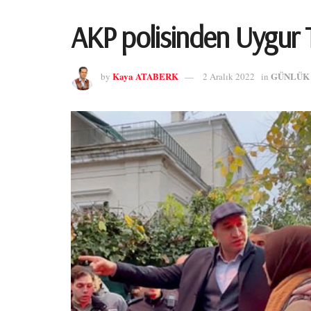
AKP polisinden Uygur T
Kaya ATABERK
GÜNLÜK
by
2 Aralık 2022
in