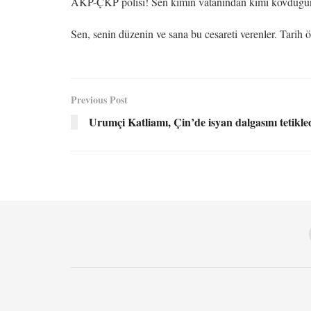
AKP-ÇKP polisi! Sen kimin vatanından kimi kovduğun
Sen, senin düzenin ve sana bu cesareti verenler. Tarih
Previous Post
Urumçi Katliamı, Çin’de isyan dalgasını tetikle