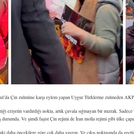
bul’da Çin zulmüne karşı eylem yapan Uygur Türklerine zulmeden AKP 
iği eziyetin vardırdığı nokta, artık çuvala sığmayan bir mızrak. Sadece 
 durumda. Ve şimdi faşist Çin rejimi de İran molla rejimi gibi ülke çapın
faki daha öncekilere göre çok daha yaygın. Ve çıkış noktasında da geç