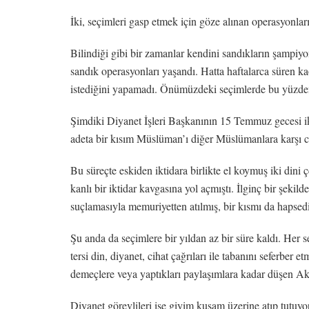
İki, seçimleri gasp etmek için göze alınan operasyonları
Bilindiği gibi bir zamanlar kendini sandıkların şampiy
sandık operasyonları yaşandı. Hatta haftalarca süren 
istediğini yapamadı. Önümüzdeki seçimlerde bu yüzden i
Şimdiki Diyanet İşleri Başkanının 15 Temmuz gecesi iki
adeta bir kısım Müslüman’ı diğer Müslümanlara karşı c
Bu süreçte eskiden iktidara birlikte el koymuş iki dini 
kanlı bir iktidar kavgasına yol açmıştı. İlginç bir şe
suçlamasıyla memuriyetten atılmış, bir kısmı da hapsedi
Şu anda da seçimlere bir yıldan az bir süre kaldı. Her
tersi din, diyanet, cihat çağrıları ile tabanını seferber 
demeçlere veya yaptıkları paylaşımlara kadar düşen Ak-t
Diyanet görevlileri ise giyim kuşam üzerine atıp tutuy