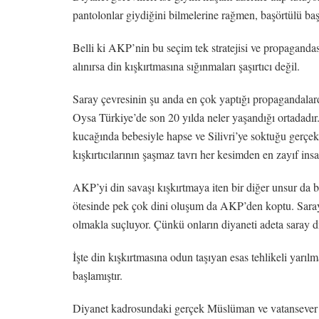
pantolonlar giydiğini bilmelerine rağmen, başörtülü baş
Belli ki AKP’nin bu seçim tek stratejisi ve propaganda
alınırsa din kışkırtmasına sığınmaları şaşırtıcı değil.
Saray çevresinin şu anda en çok yaptığı propagandalard
Oysa Türkiye’de son 20 yılda neler yaşandığı ortadadır.
kucağında bebesiyle hapse ve Silivri’ye soktuğu gerçekl
kışkırtıcılarının şaşmaz tavrı her kesimden en zayıf insa
AKP’yi din savaşı kışkırtmaya iten bir diğer unsur da 
ötesinde pek çok dini oluşum da AKP’den koptu. Saray 
olmakla suçluyor. Çünkü onların diyaneti adeta saray d
İşte din kışkırtmasına odun taşıyan esas tehlikeli yarılm
başlamıştır.
Diyanet kadrosundaki gerçek Müslüman ve vatansever d