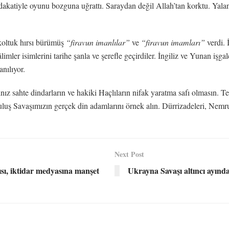
akatiyle oyunu bozguna uğrattı. Saraydan değil Allah’tan korktu. Yala
 koltuk hırsı bürümüş
“firavun imanlılar”
ve
“firavun imamları”
verdi. 
limler isimlerini tarihe şanla ve şerefle geçirdiler. İngiliz ve Yunan işga
anılıyor.
ınız sahte dindarların ve hakiki Haçlıların nifak yaratma safı olmasın. Te
uluş Savaşımızın gerçek din adamlarını örnek alın. Dürrizadeleri, Nemru
Next Post
sı, iktidar medyasına manşet
Ukrayna Savaşı altıncı ayında: