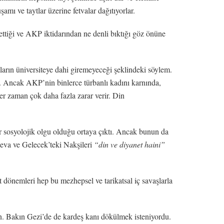
mı ve taytlar üzerine fetvalar dağıtıyorlar.
ettiği ve AKP iktidarından ne denli bıktığı göz önüne
ların üniversiteye dahi giremeyeceği şeklindeki söylem.
Ancak AKP’nin binlerce türbanlı kadını karnında,
 her zaman çok daha fazla zarar verir. Din
ir sosyolojik olgu olduğu ortaya çıktı. Ancak bunun da
Deva ve Gelecek’teki Nakşileri
“din ve diyanet haini”
et dönemleri hep bu mezhepsel ve tarikatsal iç savaşlarla
n. Bakın Gezi’de de kardeş kanı dökülmek isteniyordu.