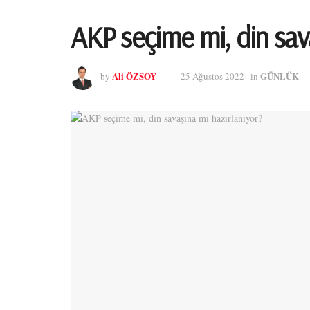
AKP seçime mi, din sav
Ali ÖZSOY
GÜNLÜK
by
25 Ağustos 2022
in