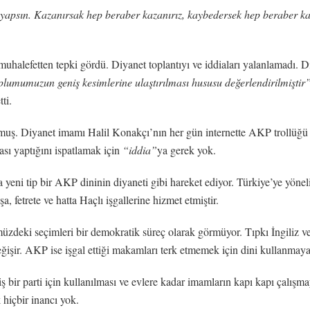
yapsın. Kazanırsak hep beraber kazanırız, kaybedersek hep beraber kay
halefetten tepki gördü. Diyanet toplantıyı ve iddiaları yalanlamadı. 
plumumuzun geniş kesimlerine ulaştırılması hususu değerlendirilmiştir
ti.
. Diyanet imamı Halil Konakçı’nın her gün internette AKP trollüğü yaptı
sı yaptığını ispatlamak için
“iddia”
ya gerek yok.
ta yeni tip bir AKP dininin diyaneti gibi hareket ediyor. Türkiye’ye yön
, fetrete ve hatta Haçlı işgallerine hizmet etmiştir.
üzdeki seçimleri bir demokratik süreç olarak görmüyor. Tıpkı İngiliz ve
ğişir. AKP ise işgal ettiği makamları terk etmemek için dini kullanmaya 
iş bir parti için kullanılması ve evlere kadar imamların kapı kapı çalışm
 hiçbir inancı yok.