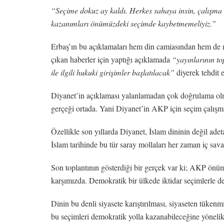
“Seçime dokuz ay kaldı. Herkes sahaya insin, çalışma 
kazanımları önümüzdeki seçimde kaybetmemeliyiz.”
Erbaş’ın bu açıklamaları hem din camiasından hem de mu
çıkan haberler için yaptığı açıklamada
“yayınlarının to
ile ilgili hukuki girişimler başlatılacak”
diyerek tehdit et
Diyanet’in açıklaması yalanlamadan çok doğrulama olmuş
gerçeği ortada. Yani Diyanet’in AKP için seçim çalışma
Özellikle son yıllarda Diyanet, İslam dininin değil ade
İslam tarihinde bu tür saray mollaları her zaman iç savaşa
Son toplantının gösterdiği bir gerçek var ki; AKP önüm
karşımızda. Demokratik bir ülkede iktidar seçimlerle de
Dinin bu denli siyasete karıştırılması, siyaseten tükenm
bu seçimleri demokratik yolla kazanabileceğine yönelik