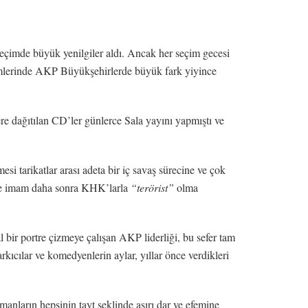
seçimde büyük yenilgiler aldı. Ancak her seçim gecesi
eçimlerinde AKP Büyükşehirlerde büyük fark yiyince
e dağıtılan CD’ler günlerce Sala yayını yapmıştı ve
si tarikatlar arası adeta bir iç savaş sürecine ve çok
erce imam daha sonra KHK’larla
“terörist”
olma
 bir portre çizmeye çalışan AKP liderliği, bu sefer tam
arkıcılar ve komedyenlerin aylar, yıllar önce verdikleri
anların hepsinin tayt şeklinde aşırı dar ve efemine