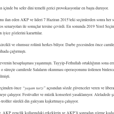
n içinde bu sefer dini temelli gerici provokasyonlar en başta duruyor.
onu ilan eden AKP ve lideri 7 Haziran 2015’teki seçimlerden sonra her 
kaos senaryoları ile sonuçlar tersine çevirdi. En sonunda 2019 Yerel S
yice gözlerini kararttılar.
rcikli ve olumsuz rolünü herkes biliyor. Darbe gecesinden önce camiler
ihada çağırmıştı.
çevrenin hesaplaşması yaşanmıştı. Tayyip-Fethullah ortaklığının sona erme
kilde o süreçte camilerde Salaların okunması operasyonunu üstlenen binl
lmişti.
 seçimden önce
“yaşam tarzı”
açısından sözde güvenceler veren ve liberal
etmeye çalışıyor. Festivaller ve müzik konserleri yasaklanıyor. Aleladede ş
rolller sürekli din galeyanı kışkırtmaya çalışıyor.
or. AKP gençlik kollarındaki erkeklerin ve AKP’li sonradan görme kodam