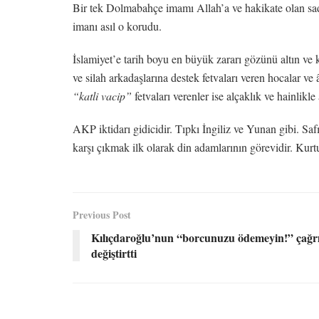
Bir tek Dolmabahçe imamı Allah’a ve hakikate olan sad
imanı asıl o korudu.
İslamiyet’e tarih boyu en büyük zararı gözünü altın ve
ve silah arkadaşlarına destek fetvaları veren hocalar ve â
“katli vacip”
fetvaları verenler ise alçaklık ve hainlikle 
AKP iktidarı gidicidir. Tıpkı İngiliz ve Yunan gibi. Saf
karşı çıkmak ilk olarak din adamlarının görevidir. Kurt
Previous Post
Kılıçdaroğlu’nun “borcunuzu ödemeyin!” çağrı
değiştirtti