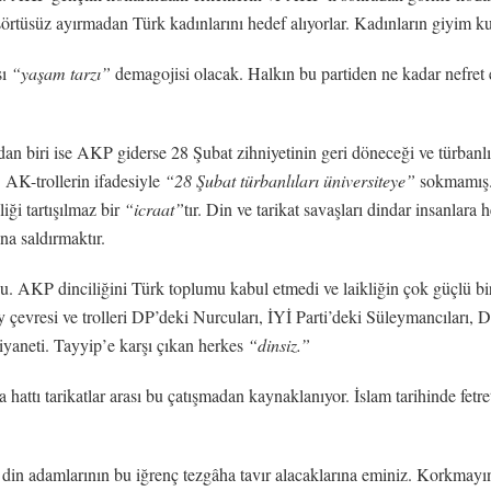
örtüsüz ayırmadan Türk kadınlarını hedef alıyorlar. Kadınların giyim kuşa
sı
“yaşam tarzı”
demagojisi olacak. Halkın bu partiden ne kadar nefret 
an biri ise AKP giderse 28 Şubat zihniyetinin geri döneceği ve türbanlı
 AK-trollerin ifadesiyle
“28 Şubat türbanlıları üniversiteye”
sokmamış. 
iği tartışılmaz bir
“icraat”
tır. Din ve tarikat savaşları dindar insanlara
na saldırmaktır.
bu. AKP dinciliğini Türk toplumu kabul etmedi ve laikliğin çok güçlü b
çevresi ve trolleri DP’deki Nurcuları, İYİ Parti’deki Süleymancıları, 
iyaneti. Tayyip’e karşı çıkan herkes
“dinsiz.”
a hattı tarikatlar arası bu çatışmadan kaynaklanıyor. İslam tarihinde fetr
in adamlarının bu iğrenç tezgâha tavır alacaklarına eminiz. Korkmayı