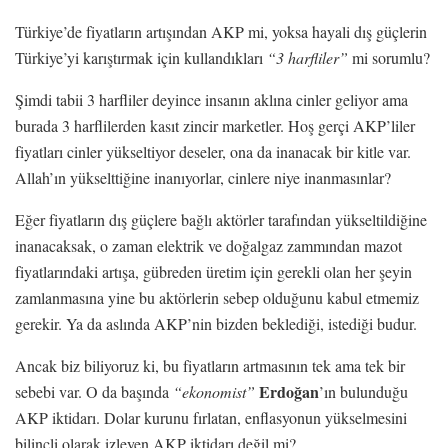
Türkiye’de fiyatların artışından AKP mi, yoksa hayali dış güçlerin
Türkiye’yi karıştırmak için kullandıkları
“3 harfliler”
mi sorumlu?
Şimdi tabii 3 harfliler deyince insanın aklına cinler geliyor ama
burada 3 harflilerden kasıt zincir marketler. Hoş gerçi AKP’liler
fiyatları cinler yükseltiyor deseler, ona da inanacak bir kitle var.
Allah’ın yükselttiğine inanıyorlar, cinlere niye inanmasınlar?
Eğer fiyatların dış güçlere bağlı aktörler tarafından yükseltildiğine
inanacaksak, o zaman elektrik ve doğalgaz zammından mazot
fiyatlarındaki artışa, gübreden üretim için gerekli olan her şeyin
zamlanmasına yine bu aktörlerin sebep olduğunu kabul etmemiz
gerekir. Ya da aslında AKP’nin bizden beklediği, istediği budur.
Ancak biz biliyoruz ki, bu fiyatların artmasının tek ama tek bir
Erdoğan
sebebi var. O da başında
“ekonomist”
’ın bulunduğu
AKP iktidarı. Dolar kurunu fırlatan, enflasyonun yükselmesini
bilinçli olarak izleyen AKP iktidarı değil mi?