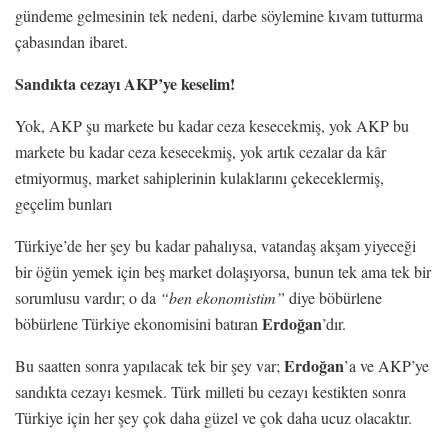
gündeme gelmesinin tek nedeni, darbe söylemine kıvam tutturma
çabasından ibaret.
Sandıkta cezayı AKP’ye keselim!
Yok, AKP şu markete bu kadar ceza kesecekmiş, yok AKP bu
markete bu kadar ceza kesecekmiş, yok artık cezalar da kâr
etmiyormuş, market sahiplerinin kulaklarını çekeceklermiş,
geçelim bunları
Türkiye’de her şey bu kadar pahalıysa, vatandaş akşam yiyeceği
bir öğün yemek için beş market dolaşıyorsa, bunun tek ama tek bir
sorumlusu vardır; o da
“ben ekonomistim”
diye böbürlene
Erdoğan
böbürlene Türkiye ekonomisini batıran
’dır.
Erdoğan
Bu saatten sonra yapılacak tek bir şey var;
’a ve AKP’ye
sandıkta cezayı kesmek. Türk milleti bu cezayı kestikten sonra
Türkiye için her şey çok daha güzel ve çok daha ucuz olacaktır.