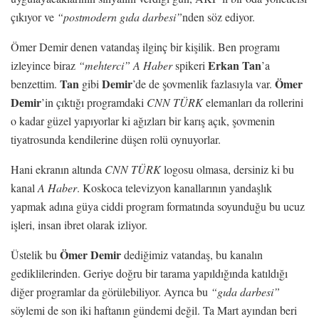
çıkıyor ve
“postmodern gıda darbesi”
nden söz ediyor.
Ömer Demir denen vatandaş ilginç bir kişilik. Ben programı
Erkan Tan
izleyince biraz
“mehterci”
A Haber
spikeri
’a
Tan
Demir
Ömer
benzettim.
gibi
’de de şovmenlik fazlasıyla var.
Demir
’in çıktığı programdaki
CNN TÜRK
elemanları da rollerini
o kadar güzel yapıyorlar ki ağızları bir karış açık, şovmenin
tiyatrosunda kendilerine düşen rolü oynuyorlar.
Hani ekranın altında
CNN TÜRK
logosu olmasa, dersiniz ki bu
kanal
A Haber
. Koskoca televizyon kanallarının yandaşlık
yapmak adına güya ciddi program formatında soyunduğu bu ucuz
işleri, insan ibret olarak izliyor.
Ömer Demir
Üstelik bu
dediğimiz vatandaş, bu kanalın
gediklilerinden. Geriye doğru bir tarama yapıldığında katıldığı
diğer programlar da görülebiliyor. Ayrıca bu
“gıda darbesi”
söylemi de son iki haftanın gündemi değil. Ta Mart ayından beri