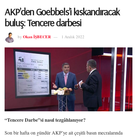
AKP’den Goebbels’i kıskandıracak
buluş: Tencere darbesi
Okan İŞBECER
by
1 Aralık 2022
“Tencere Darbe”si nasıl tezgâhlanıyor?
Son bir hafta on gündür AKP’ye ait çeşitli basın mecralarında