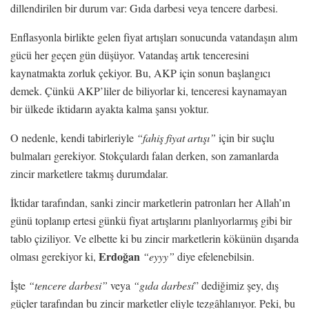
dillendirilen bir durum var: Gıda darbesi veya tencere darbesi.
Enflasyonla birlikte gelen fiyat artışları sonucunda vatandaşın alım
gücü her geçen gün düşüyor. Vatandaş artık tenceresini
kaynatmakta zorluk çekiyor. Bu, AKP için sonun başlangıcı
demek. Çünkü AKP’liler de biliyorlar ki, tenceresi kaynamayan
bir ülkede iktidarın ayakta kalma şansı yoktur.
O nedenle, kendi tabirleriyle
“fahiş fiyat artışı”
için bir suçlu
bulmaları gerekiyor. Stokçulardı falan derken, son zamanlarda
zincir marketlere takmış durumdalar.
İktidar tarafından, sanki zincir marketlerin patronları her Allah’ın
günü toplanıp ertesi günkü fiyat artışlarını planlıyorlarmış gibi bir
tablo çiziliyor. Ve elbette ki bu zincir marketlerin kökünün dışarıda
Erdoğan
olması gerekiyor ki,
“eyyy”
diye efelenebilsin.
İşte
“tencere darbesi”
veya
“gıda darbesi
” dediğimiz şey, dış
güçler tarafından bu zincir marketler eliyle tezgâhlanıyor. Peki, bu