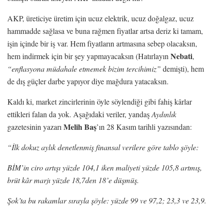
AKP, üreticiye üretim için ucuz elektrik, ucuz doğalgaz, ucuz
hammadde sağlasa ve buna rağmen fiyatlar artsa deriz ki tamam,
işin içinde bir iş var. Hem fiyatların artmasına sebep olacaksın,
Nebati
hem indirmek için bir şey yapmayacaksın (Hatırlayın
,
“enflasyona müdahale etmemek bizim tercihimiz”
demişti), hem
de dış güçler darbe yapıyor diye mağdura yatacaksın.
Kaldı ki, market zincirlerinin öyle söylendiği gibi fahiş kârlar
ettikleri falan da yok. Aşağıdaki veriler, yandaş
Aydınlık
Melih Baş
gazetesinin yazarı
’ın 28 Kasım tarihli yazısından:
“İlk dokuz aylık denetlenmiş finansal verilere göre tablo şöyle:
BİM’in ciro artışı yüzde 104,1 iken maliyeti yüzde 105,8 artmış,
brüt kâr marjı yüzde 18,7den 18’e düşmüş.
Şok’ta bu rakamlar sırayla şöyle: yüzde 99 ve 97,2; 23,3 ve 23,9.