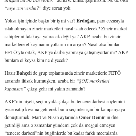
“niye izin verdin?”
diye soran yok.
Erdoğan
Yoksa işin içinde başka bir iş mi var?
, para cezasıyla
ıslah olmayan zincir marketleri nasıl ıslah edecek? Zincir market
sahiplerini falakaya yatıracak değil ya? AKP, acaba bu zincir
marketlere el koymanın yollarını mı arıyor? Nasıl olsa bunlar
FETÖ’yle ortak, AKP’ye darbe yapmaya çalışmıyorlar mı? AKP
bunlara el koysa kim ne diyecek?
Bahçeli
Hazır
de grup toplantısında zincir marketlerle FETÖ
arasında iltisak kurmuşken, acaba bir
“ŞOK marketleri
kapansın!”
çıkışı gelir mi yakın zamanda?
AKP’nin niyeti, seçim yaklaştıkça bu tencere darbesi söylemini
iyice ısıtıp kıvama getirerek bunu seçimler için bir kampanyaya
Ömer Demir
dönüştürmek. Mart ve Nisan aylarında
’in dile
getirdiği ama o zamanlar gündemi çok da meşgul etmeyen
“tencere darbesi”nin bugünlerde bu kadar farklı mecralarda