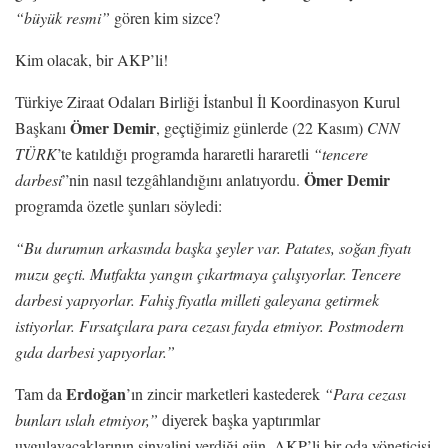
“büyük resmi”
gören kim sizce?
Kim olacak, bir AKP’li!
Türkiye Ziraat Odaları Birliği İstanbul İl Koordinasyon Kurul
Ömer Demir
Başkanı
, geçtiğimiz günlerde (22 Kasım)
CNN
TÜRK
’te katıldığı programda hararetli hararetli
“tencere
Ömer Demir
darbesi
”nin nasıl tezgâhlandığını anlatıyordu.
programda özetle şunları söyledi:
“Bu durumun arkasında başka şeyler var. Patates, soğan fiyatı
muzu geçti. Mutfakta yangın çıkartmaya çalışıyorlar. Tencere
darbesi yapıyorlar. Fahiş fiyatla milleti galeyana getirmek
istiyorlar. Fırsatçılara para cezası fayda etmiyor. Postmodern
gıda darbesi yapıyorlar.”
Erdoğan
Tam da
’ın zincir marketleri kastederek
“Para cezası
bunları ıslah etmiyor,”
diyerek başka yaptırımlar
uygulayacaklarının sinyalini verdiği gün, AKP’li bir oda yöneticisi