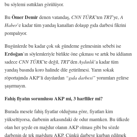
bu söylemi ısıttıkları görülüyor.
Ömer Demir
Bu
denen vatandaş,
CNN TÜRK
’ten
TRT
’ye,
A
Haber
’e kadar tüm yandaş kanalları dolaşıp gıda darbesi fikrini
pompalıyor.
Bugünlerde bu kadar çok sık gündeme gelmesinin sebebi ise
Erdoğan
’ın söylemleriyle birlikte öne çıkması ve artık bu iddianın
sadece
CNN TÜRK
’te değil,
TRT
’den
Aydınlık
’a kadar tüm
yandaş basında koro halinde dile getirilmesi. Yarın sokak
röportajında AKP’li dayılardan
“gıda darbesi”
yorumları gelirse
şaşırmayın.
Fahiş fiyatın sorumlusu AKP mi, 3 harfliler mi?
Burada mesele fahiş fiyatlar olduğuna göre, fiyatları kim
yükseltiyorsa, darbenin arkasındaki de odur mantıken. Bu ülkede
olan her şeyde en mağdur olanın AKP olması gibi bu sözde
darbenin de tek mağduru AKP. Çünkü darbeye kurban edilmek