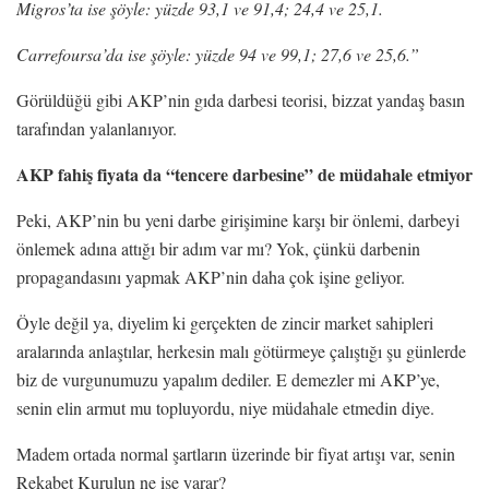
Migros’ta ise şöyle: yüzde 93,1 ve 91,4; 24,4 ve 25,1.
Carrefoursa’da ise şöyle: yüzde 94 ve 99,1; 27,6 ve 25,6.”
Görüldüğü gibi AKP’nin gıda darbesi teorisi, bizzat yandaş basın
tarafından yalanlanıyor.
AKP fahiş fiyata da “tencere darbesine” de müdahale etmiyor
Peki, AKP’nin bu yeni darbe girişimine karşı bir önlemi, darbeyi
önlemek adına attığı bir adım var mı? Yok, çünkü darbenin
propagandasını yapmak AKP’nin daha çok işine geliyor.
Öyle değil ya, diyelim ki gerçekten de zincir market sahipleri
aralarında anlaştılar, herkesin malı götürmeye çalıştığı şu günlerde
biz de vurgunumuzu yapalım dediler. E demezler mi AKP’ye,
senin elin armut mu topluyordu, niye müdahale etmedin diye.
Madem ortada normal şartların üzerinde bir fiyat artışı var, senin
Rekabet Kurulun ne işe yarar?