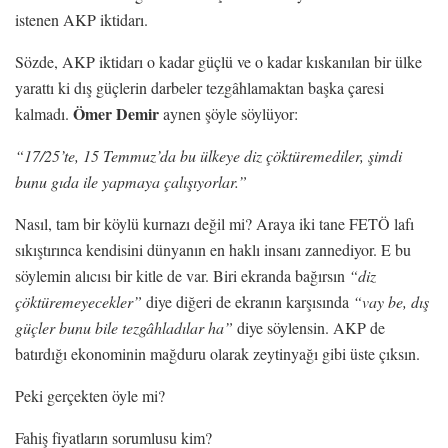
istenen AKP iktidarı.
Sözde, AKP iktidarı o kadar güçlü ve o kadar kıskanılan bir ülke
yarattı ki dış güçlerin darbeler tezgâhlamaktan başka çaresi
Ömer Demir
kalmadı.
aynen şöyle söylüyor:
“17/25’te, 15 Temmuz’da bu ülkeye diz çöktüremediler, şimdi
bunu gıda ile yapmaya çalışıyorlar.”
Nasıl, tam bir köylü kurnazı değil mi? Araya iki tane FETÖ lafı
sıkıştırınca kendisini dünyanın en haklı insanı zannediyor. E bu
söylemin alıcısı bir kitle de var. Biri ekranda bağırsın
“diz
çöktüremeyecekler”
diye diğeri de ekranın karşısında
“vay be, dış
güçler bunu bile tezgâhladılar ha”
diye söylensin. AKP de
batırdığı ekonominin mağduru olarak zeytinyağı gibi üste çıksın.
Peki gerçekten öyle mi?
Fahiş fiyatların sorumlusu kim?