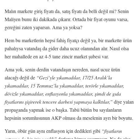
Malın markete giriş fiyatı da, satış fiyatı da belli değil mi? Senin
Maliyen bunu iki dakikada çıkarır. Ortada bir fiyat oyunu varsa,
gereğini zaten yaparsın. Ama ya yoksa?
Hem bu marketlerin hepsi fahiş fiyatçı değil ya, bir markette ürün
pahalıysa vatandaş da gider daha ucuz olanından alır. Nasıl olsa
her mahallede en az 4-5 tane zincir market şubesi var.
Ama yok, senin derdin vatandaşın nereden, nasıl ucuz ürün
alacağı değil de
“Gezi’yle yıkamadılar, 17/25 Aralık’la
yıkamadılar, 15 Temmuz’la yıkamadılar, terörle yıkamadılar,
dövizle yıkamadılar, enflasyonla yıkamadılar, şimdi de gıda
fiyatlarını şişirerek tencere darbesi yapmaya kalktılar,”
diye yalan
propaganda yapmak ise o başka. Tabii bütün bu sayılanların
hepsinin sorumlusunun AKP olması da meselenin ayrı bir boyutu.
Yarın, öbür gün aynı enflasyon için dedikleri gibi
“fiyatların
artışına da biz izin verdik”
derlerse kimse şaşırmasın. Ne de olsa