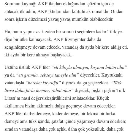
Sorunun kaynağı AKP iktidarı olduğundan, çözüm için de
atılacak ilk adım, AKP iktidarından kurtulmak olmalıdır. Ondan
sonra işlerin düzelmesi yavaş yavaş mümkün olabilecektir.
Ha, bunu yapmazsak zaten bir sonraki seçimlere kadar Türkiye
diye bir ülke kalmayacak. AKP’li zenginler daha da
zenginleşmeye devam edecek, vatandaş da ayda bir kere aldığı eti,
iki ayda bir kere almaya başlayacak.
Üstüne üstlük AKP’liler
“eti kiloyla almayın, koyunu bütün alın”
ya da
“eti gramla, sebzeyi taneyle alın”
diyecekler. Kuyruktaki
vatandaşla
“bereket kuyruğu”
diyerek dalga geçecekler.
“Türk
lirası daha fazla inemez, rahat olun”
diyecek, pişkin pişkin Türk
Lirası’nı nasıl değersizleştirdiklerini anlatacaklar. Küçük
akıllarınca bizim aklımızla dalga geçmeye devam edecekler.
AKP’liler darbe demeye, kader demeye, bir lokma bir hırka
demeye ama lüks içinde, şatafat içinde yaşamaya devam ederken;
sıradan vatandaşa daha çok açlık, daha çok yoksulluk, daha çok