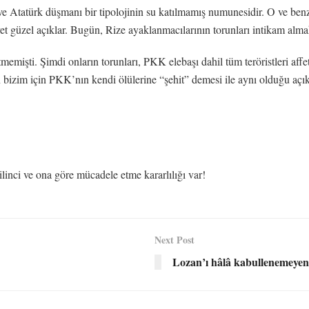
e Atatürk düşmanı bir tipolojinin su katılmamış numunesidir. O ve benz
yet güzel açıklar. Bugün, Rize ayaklanmacılarının torunları intikam almak
memişti. Şimdi onların torunları, PKK elebaşı dahil tüm teröristleri aff
n bizim için PKK’nın kendi ölülerine “şehit” demesi ile aynı olduğu açıkt
ilinci ve ona göre mücadele etme kararlılığı var!
Next Post
Lozan’ı hâlâ kabullenemeye