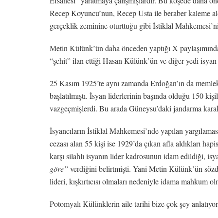
Efsanesi” yaratmaya çalışmışlardır. Bu köşede daha önc
Recep Koyuncu’nun, Recep Usta ile beraber kaleme al
gerçeklik zeminine oturttuğu gibi İstiklal Mahkemesi’ni
Metin Külünk’ün daha önceden yaptığı X paylaşımın
“şehit” ilan ettiği Hasan Külünk’ün ve diğer yedi isy
25 Kasım 1925’te aynı zamanda Erdoğan’ın da memleketi 
başlatılmıştı. İsyan liderlerinin başında olduğu 150 kiş
vazgeçmişlerdi. Bu arada Güneysu’daki jandarma karakol
İsyancıların İstiklal Mahkemesi’nde yapılan yargılaması 
cezası alan 55 kişi ise 1929’da çıkan afla aldıkları ha
karşı silahlı isyanın lider kadrosunun idam edildiği, i
göre”
verdiğini belirtmişti. Yani Metin Külünk’ün sözde
lideri, kışkırtıcısı olmaları nedeniyle idama mahkum ol
Potomyalı Külünklerin aile tarihi bize çok şey anlatıy