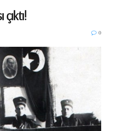
 çıktı!
0