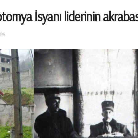
tomya İsyanı liderinin akrabası
ÜK