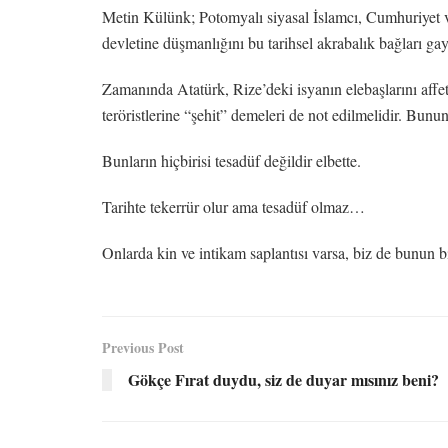
Metin Külünk; Potomyalı siyasal İslamcı, Cumhuriyet v
devletine düşmanlığını bu tarihsel akrabalık bağları ga
Zamanında Atatürk, Rize’deki isyanın elebaşlarını affet
teröristlerine “şehit” demeleri de not edilmelidir. Bunu
Bunların hiçbirisi tesadüf değildir elbette.
Tarihte tekerrür olur ama tesadüf olmaz…
Onlarda kin ve intikam saplantısı varsa, biz de bunun b
Previous Post
Gökçe Fırat duydu, siz de duyar mısınız beni?