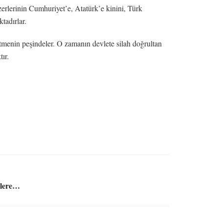
erlerinin Cumhuriyet’e, Atatürk’e kinini, Türk
tadırlar.
etmenin peşindeler. O zamanın devlete silah doğrultan
ır.
nlere…