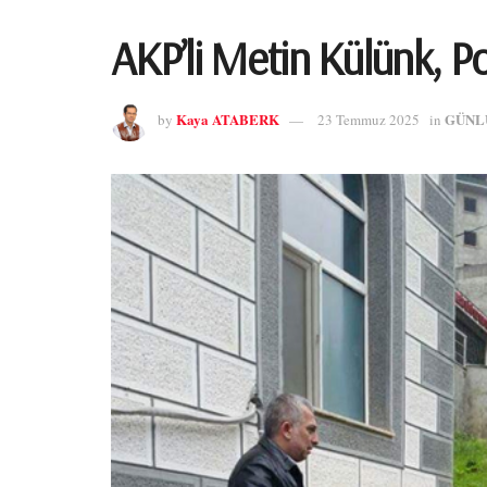
AKP’li Metin Külünk, Po
Kaya ATABERK
GÜNL
by
23 Temmuz 2025
in