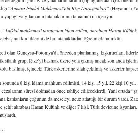
e de değinmiştim. Rize yalanlarını tarihin çöplüğüne atan çok önemli bir
dığı “
Ankara İstiklal Mahkemesi’nin Rize Duruşmaları”
(Heyamola Yayı
n yaptığı yargılamanın tutanaklarının tamamını da içeriyor.
da
“İ
stiklal mahkemesi tarafından idam edilen, akrabam Hasan Külünk 
an elebaşının kimliklerini de bu tutanaklardan öğrenmek mümkün.
olan Güneysu-Potomya’da önceden planlanmış, kışkırtıcıları, liderleri t
ilik silahlı grup, Rize’yi basmak üzere yola çıkmış ancak son anda işleri
u basılmış, içindeki Türk askerlerine silah çekilmiş ve askerler hapsed
sonunda 8 kişi idama mahkum edilmişti. 14 kişi 15 yıl, 22 kişi 10 yıl, 19
pis cezalarının süresi dolmadan önce tahliye edileceklerdi. Yani ortada “
syana katılanların çoğunun da meseleyi ucuz atlattığı bir durum vardı. Z
 şehit akrabası Hasan Külünk ve diğer 7 kişi, Türk devletine isyanları, 
muşlardı.
or…