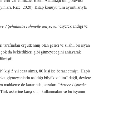
 eser var elimizde: Rizeli Atatürkçü din görevlisi
nları, Rize, 2020). Kitap konuyu tüm ayrıntılarıyla
ve 7 Şehidimizi rahmetle anıyoruz.”
diyerek andığı ve
arafından örgütlenmiş olan gerici ve silahlı bir isyan
n çok da bekledikleri gibi gitmeyeceğini anlayarak
ilmişti!
 kişi 5 yıl ceza almış, 80 kişi ise beraat etmişti. Hapis
şapka giymeyenlerin asıldığı büyük zulüm” değil, devlete
aten mahkeme de kararında, cezaları
“derece-i iştirake
Türk askerine karşı silah kullanmaları ve bu isyanın