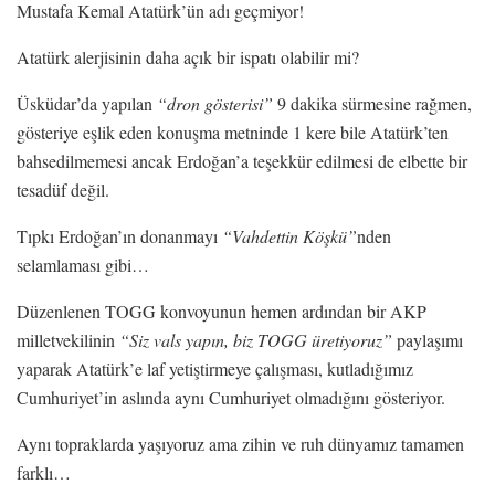
Mustafa Kemal Atatürk’ün adı geçmiyor!
Atatürk alerjisinin daha açık bir ispatı olabilir mi?
Üsküdar’da yapılan
“dron gösterisi”
9 dakika sürmesine rağmen,
gösteriye eşlik eden konuşma metninde 1 kere bile Atatürk’ten
bahsedilmemesi ancak Erdoğan’a teşekkür edilmesi de elbette bir
tesadüf değil.
Tıpkı Erdoğan’ın donanmayı
“Vahdettin Köşkü”
nden
selamlaması gibi…
Düzenlenen TOGG konvoyunun hemen ardından bir AKP
milletvekilinin
“Siz vals yapın, biz TOGG üretiyoruz”
paylaşımı
yaparak Atatürk’e laf yetiştirmeye çalışması, kutladığımız
Cumhuriyet’in aslında aynı Cumhuriyet olmadığını gösteriyor.
Aynı topraklarda yaşıyoruz ama zihin ve ruh dünyamız tamamen
farklı…