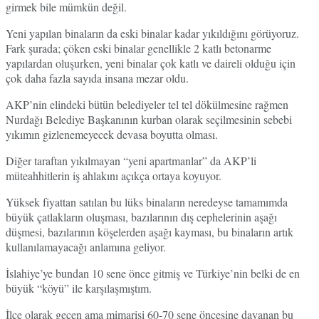
girmek bile mümkün değil.
Yeni yapılan binaların da eski binalar kadar yıkıldığını görüyoruz.
Fark şurada; çöken eski binalar genellikle 2 katlı betonarme
yapılardan oluşurken, yeni binalar çok katlı ve daireli olduğu için
çok daha fazla sayıda insana mezar oldu.
AKP’nin elindeki bütün belediyeler tel tel dökülmesine rağmen
Nurdağı Belediye Başkanının kurban olarak seçilmesinin sebebi
yıkımın gizlenemeyecek devasa boyutta olması.
Diğer taraftan yıkılmayan “yeni apartmanlar” da AKP’li
müteahhitlerin iş ahlakını açıkça ortaya koyuyor.
Yüksek fiyattan satılan bu lüks binaların neredeyse tamamımda
büyük çatlakların oluşması, bazılarının dış cephelerinin aşağı
düşmesi, bazılarının köşelerden aşağı kayması, bu binaların artık
kullanılamayacağı anlamına geliyor.
İslahiye’ye bundan 10 sene önce gitmiş ve Türkiye’nin belki de en
büyük “köyü” ile karşılaşmıştım.
İlçe olarak geçen ama mimarisi 60-70 sene öncesine dayanan bu