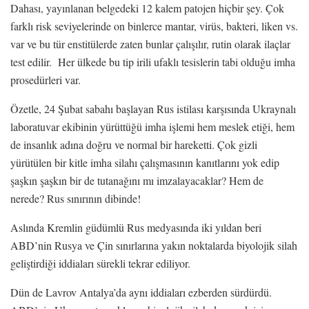
Dahası, yayınlanan belgedeki 12 kalem patojen hiçbir şey. Çok
farklı risk seviyelerinde on binlerce mantar, virüs, bakteri, liken vs.
var ve bu tür enstitülerde zaten bunlar çalışılır, rutin olarak ilaçlar
test edilir. Her ülkede bu tip irili ufaklı tesislerin tabi olduğu imha
prosedürleri var.
Özetle, 24 Şubat sabahı başlayan Rus istilası karşısında Ukraynalı
laboratuvar ekibinin yürüttüğü imha işlemi hem meslek etiği, hem
de insanlık adına doğru ve normal bir hareketti. Çok gizli
yürütülen bir kitle imha silahı çalışmasının kanıtlarını yok edip
şaşkın şaşkın bir de tutanağını mı imzalayacaklar? Hem de
nerede? Rus sınırının dibinde!
Aslında Kremlin güdümlü Rus medyasında iki yıldan beri
ABD’nin Rusya ve Çin sınırlarına yakın noktalarda biyolojik silah
geliştirdiği iddiaları sürekli tekrar ediliyor.
Dün de Lavrov Antalya’da aynı iddiaları ezberden sürdürdü.