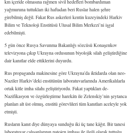
km içeride olmasına rağmen sivil hedefleri bombardıman
yağmuruna tuttukları iki haftadan beri Ruslar halen şehre
girebilmiş değil. Fakat Rus askerleri kentin kuzeyindeki Harkiv
Bilim ve Teknoloji Enstitüsü Ulusal Bilim Merkezi’ni işgal
edebilmişti.
5 gün önce Rusya Savunma Bakanlığı sözcüsü Konaşenkov
televizyona çıkıp Ukrayna ordusunun biyolojik silah geliştirdiğine
dair kanıtlar elde ettiklerini duyurdu.
Rus propaganda makinesine göre Ukrayna’da iktidarda olan neo-
Naziler Harkiv’deki enstitünün laboratuvarlarında Amerikalılarla
ortak kitle imha silahı geliştiriyordu. Fakat yaptıkları de-
Nazifikasyon ve özgürleştirme harekâtı ile Zelenskiy’nin şeytanca
planları alt üst olmuş, enstitü görevlileri tüm kanıtları aceleyle yok
etmişti.
Rusların kanıt diye dünyaya sunduğu iki üç tane kâğıt. Bir tanesi
laboratuvar çalışanlarının patojen imhası ile ilgili olarak tuttuğu