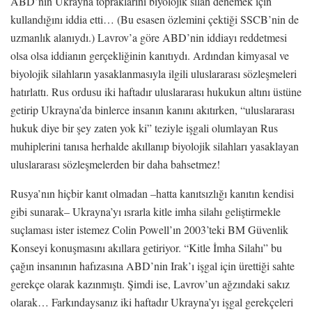
ABD’nin Ukrayna topraklarını biyolojik silah denemek için
kullandığını iddia etti… (Bu esasen özlemini çektiği SSCB’nin de
uzmanlık alanıydı.) Lavrov’a göre ABD’nin iddiayı reddetmesi
olsa olsa iddianın gerçekliğinin kanıtıydı. Ardından kimyasal ve
biyolojik silahların yasaklanmasıyla ilgili uluslararası sözleşmeleri
hatırlattı. Rus ordusu iki haftadır uluslararası hukukun altını üstüne
getirip Ukrayna’da binlerce insanın kanını akıtırken, “uluslararası
hukuk diye bir şey zaten yok ki” teziyle işgali olumlayan Rus
muhiplerini tanısa herhalde akıllanıp biyolojik silahları yasaklayan
uluslararası sözleşmelerden bir daha bahsetmez!
Rusya’nın hiçbir kanıt olmadan –hatta kanıtsızlığı kanıtın kendisi
gibi sunarak– Ukrayna’yı ısrarla kitle imha silahı geliştirmekle
suçlaması ister istemez Colin Powell’ın 2003’teki BM Güvenlik
Konseyi konuşmasını akıllara getiriyor. “Kitle İmha Silahı” bu
çağın insanının hafızasına ABD’nin Irak’ı işgal için ürettiği sahte
gerekçe olarak kazınmıştı. Şimdi ise, Lavrov’un ağzındaki sakız
olarak… Farkındaysanız iki haftadır Ukrayna’yı işgal gerekçeleri