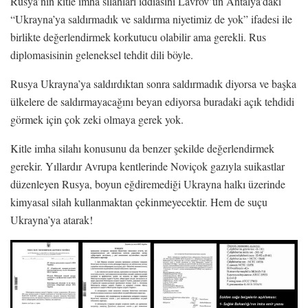
Rusya’nın kitle imha silahları iddiasını Lavrov’un Antalya’daki
“Ukrayna’ya saldırmadık ve saldırma niyetimiz de yok” ifadesi ile
birlikte değerlendirmek korkutucu olabilir ama gerekli. Rus
diplomasisinin geleneksel tehdit dili böyle.
Rusya Ukrayna’ya saldırdıktan sonra saldırmadık diyorsa ve başka
ülkelere de saldırmayacağını beyan ediyorsa buradaki açık tehdidi
görmek için çok zeki olmaya gerek yok.
Kitle imha silahı konusunu da benzer şekilde değerlendirmek
gerekir. Yıllardır Avrupa kentlerinde Noviçok gazıyla suikastlar
düzenleyen Rusya, boyun eğdiremediği Ukrayna halkı üzerinde
kimyasal silah kullanmaktan çekinmeyecektir. Hem de suçu
Ukrayna’ya atarak!