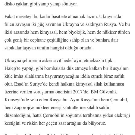
disko ışıkları gibi yanıp yanıp sönüyor.
Fakat meseleyi bu kadar basit ele almamak lazım. Ukrayna’da
fiilen savaşan iki güç savunan Ukrayna ve saldırgan Rusya. Ve bu
ikisi arasında hem kimyasal, hem biyolojik, hem de nükleer türden
çok geniş bir cephane çeşitliliğine sahip olan ve bunlara dair
sabıkalar taşıyan tarafın hangisi olduğu ortada.
Ukrayna şehirlerini asker-sivil hedef ayırt etmeksizin tıpkı
Halep’te yaptığı gibi bombalarla düz etmeye kalkan bir Rusya’nın
kitle imha silahlarına başvurmayacağını iddia etmek biraz saflık
olur. Esad’ın Suriye’de kendi halkına kimyasal silah kullanması
üzerine verilen soruşturma önerisini 2017’de, BM Güvenlik
Konseyi’nde veto eden Rusya bu. Aynı Rusya’nın hem Çernobil,
hem Zaporojiye nükleer enerji santrallerine silahlı saldırı
düzenlediğini, hatta Çernobil’in soğutma tertibatına giden elektriği
kestiğini ve riskin her geçen saat arttığını da biliyoruz.