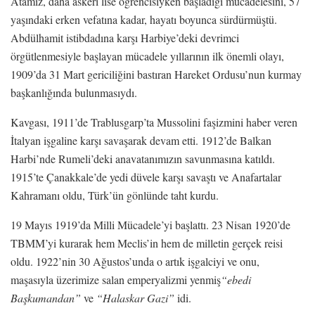
Atamız, daha askerî lise öğrencisiyken başladığı mücadelesini, 57
yaşındaki erken vefatına kadar, hayatı boyunca sürdürmüştü.
Abdülhamit istibdadına karşı Harbiye’deki devrimci
örgütlenmesiyle başlayan mücadele yıllarının ilk önemli olayı,
1909’da 31 Mart gericiliğini bastıran Hareket Ordusu’nun kurmay
başkanlığında bulunmasıydı.
Kavgası, 1911’de Trablusgarp’ta Mussolini faşizmini haber veren
İtalyan işgaline karşı savaşarak devam etti. 1912’de Balkan
Harbi’nde Rumeli’deki anavatanımızın savunmasına katıldı.
1915’te Çanakkale’de yedi düvele karşı savaştı ve Anafartalar
Kahramanı oldu, Türk’ün gönlünde taht kurdu.
19 Mayıs 1919’da Milli Mücadele’yi başlattı. 23 Nisan 1920’de
TBMM’yi kurarak hem Meclis’in hem de milletin gerçek reisi
oldu. 1922’nin 30 Ağustos’unda o artık işgalciyi ve onu,
maşasıyla üzerimize salan emperyalizmi yenmiş
“ebedi
Başkumandan”
ve
“Halaskar Gazi”
idi.