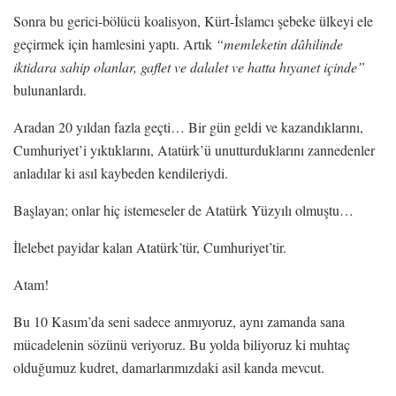
Sonra bu gerici-bölücü koalisyon, Kürt-İslamcı şebeke ülkeyi ele
geçirmek için hamlesini yaptı. Artık
“
memleketin dâhilinde
iktidara sahip olanlar, gaflet ve dalalet ve hatta hıyanet içinde”
bulunanlardı.
Aradan 20 yıldan fazla geçti… Bir gün geldi ve kazandıklarını,
Cumhuriyet’i yıktıklarını, Atatürk’ü unutturduklarını zannedenler
anladılar ki asıl kaybeden kendileriydi.
Başlayan; onlar hiç istemeseler de Atatürk Yüzyılı olmuştu…
İlelebet payidar kalan Atatürk’tür, Cumhuriyet’tir.
Atam!
Bu 10 Kasım’da seni sadece anmıyoruz, aynı zamanda sana
mücadelenin sözünü veriyoruz. Bu yolda biliyoruz ki muhtaç
olduğumuz kudret, damarlarımızdaki asil kanda mevcut.