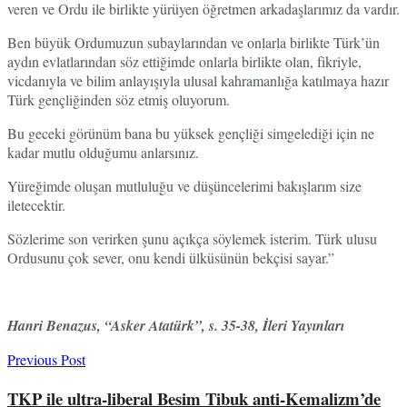
veren ve Ordu ile birlikte yürüyen öğretmen arkadaşlarımız da vardır.
Ben büyük Ordumuzun subaylarından ve onlarla birlikte Türk’ün
aydın evlatlarından söz ettiğimde onlarla birlikte olan, fikriyle,
vicdanıyla ve bilim anlayışıyla ulusal kahramanlığa katılmaya hazır
Türk gençliğinden söz etmiş oluyorum.
Bu geceki görünüm bana bu yüksek gençliği simgelediği için ne
kadar mutlu olduğumu anlarsınız.
Yüreğimde oluşan mutluluğu ve düşüncelerimi bakışlarım size
iletecektir.
Sözlerime son verirken şunu açıkça söylemek isterim. Türk ulusu
Ordusunu çok sever, onu kendi ülküsünün bekçisi sayar.”
Hanri Benazus, “Asker Atatürk”, s. 35-38, İleri Yayınları
Previous Post
TKP ile ultra-liberal Besim Tibuk anti-Kemalizm’de