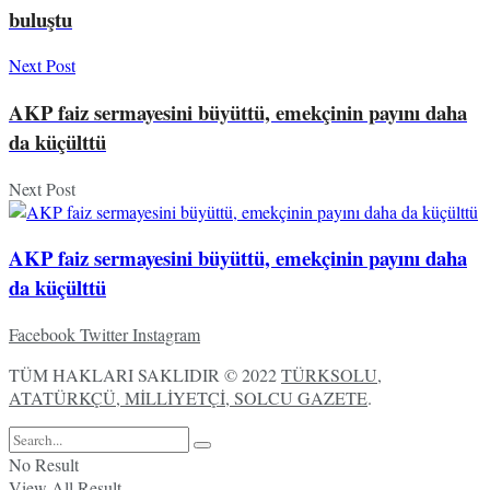
buluştu
Next Post
AKP faiz sermayesini büyüttü, emekçinin payını daha
da küçülttü
Next Post
AKP faiz sermayesini büyüttü, emekçinin payını daha
da küçülttü
Facebook
Twitter
Instagram
TÜM HAKLARI SAKLIDIR © 2022
TÜRKSOLU,
ATATÜRKÇÜ, MİLLİYETÇİ, SOLCU GAZETE
.
No Result
View All Result