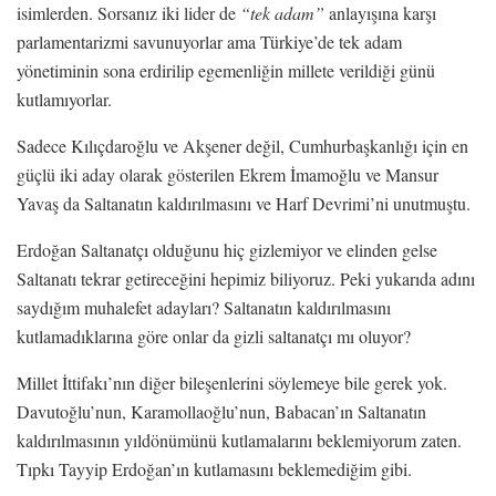
isimlerden. Sorsanız iki lider de
“tek adam”
anlayışına karşı
parlamentarizmi savunuyorlar ama Türkiye’de tek adam
yönetiminin sona erdirilip egemenliğin millete verildiği günü
kutlamıyorlar.
Sadece Kılıçdaroğlu ve Akşener değil, Cumhurbaşkanlığı için en
güçlü iki aday olarak gösterilen Ekrem İmamoğlu ve Mansur
Yavaş da Saltanatın kaldırılmasını ve Harf Devrimi’ni unutmuştu.
Erdoğan Saltanatçı olduğunu hiç gizlemiyor ve elinden gelse
Saltanatı tekrar getireceğini hepimiz biliyoruz. Peki yukarıda adını
saydığım muhalefet adayları? Saltanatın kaldırılmasını
kutlamadıklarına göre onlar da gizli saltanatçı mı oluyor?
Millet İttifakı’nın diğer bileşenlerini söylemeye bile gerek yok.
Davutoğlu’nun, Karamollaoğlu’nun, Babacan’ın Saltanatın
kaldırılmasının yıldönümünü kutlamalarını beklemiyorum zaten.
Tıpkı Tayyip Erdoğan’ın kutlamasını beklemediğim gibi.