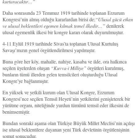
kurtaracaktır…”
Daha sonrasında 23 Temmuz 1919 tarihinde toplanan Erzurum
Kongresi’nin almış olduğu kararlardan birisi de;
“Ulusal gücü etken
ve ulusal beklentileri egemen kılmak temel ilkedir…”
denilerek
ulusal egemenlik ilkesi bir kongre kararı olarak duyurulmuştur.
4-11 Eylül 1919 tarihinde Sivas’ta toplanan Ulusal Kurtuluş
Savaşı’mızın genel örgütlendirilmesi yapılmıştır.
Buna göre her köy, mahalle, nahiye, kasaba ve ilde, ora halkınca
seçilen üyelerden oluşan
“Kuvva-i Milliye”
örgütleri kurulmuş,
bunların tümü illerden gelen temsilcileri oluşturduğu Ulusal
Kongre’ye bağlanmıştır.
En yüksek ve yetkili kurum olan Ulusal Kongre, Erzurum
Kongresi’nce seçilen Temsil Heyeti’nin yetkilerini genişleterek bir
yürütme organı, niteliğinde yurdun tümünü temsil eder ilkesini de
benimsemiştir.
Bundan sonraki aşama olan Türkiye Büyük Millet Meclisi’nin açılışı
ise ulusal beklentilere dayanan yeni Türk devletinin örgütlenişinin
somut sonucudur.