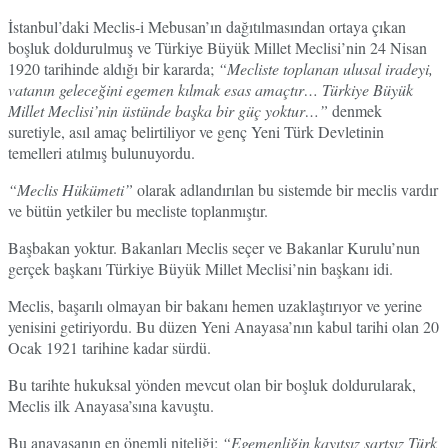
İstanbul’daki Meclis-i Mebusan’ın dağıtılmasından ortaya çıkan
boşluk doldurulmuş ve Türkiye Büyük Millet Meclisi’nin 24 Nisan
1920 tarihinde aldığı bir kararda;
“Mecliste toplanan ulusal iradeyi,
vatanın geleceğini egemen kılmak esas amaçtır… Türkiye Büyük
Millet Meclisi’nin üstünde başka bir güç yoktur…”
denmek
suretiyle, asıl amaç belirtiliyor ve genç Yeni Türk Devletinin
temelleri atılmış bulunuyordu.
“Meclis Hükümeti”
olarak adlandırılan bu sistemde bir meclis vardır
ve bütün yetkiler bu mecliste toplanmıştır.
Başbakan yoktur. Bakanları Meclis seçer ve Bakanlar Kurulu’nun
gerçek başkanı Türkiye Büyük Millet Meclisi’nin başkanı idi.
Meclis, başarılı olmayan bir bakanı hemen uzaklaştırıyor ve yerine
yenisini getiriyordu. Bu düzen Yeni Anayasa’nın kabul tarihi olan 20
Ocak 1921 tarihine kadar sürdü.
Bu tarihte hukuksal yönden mevcut olan bir boşluk doldurularak,
Meclis ilk Anayasa’sına kavuştu.
Bu anayasanın en önemli niteliği;
“Egemenliğin kayıtsız şartsız Türk