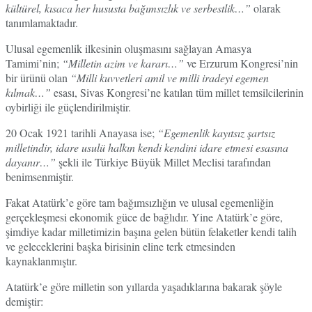
kültürel, kısaca her hususta bağımsızlık ve serbestlik…”
olarak
tanımlamaktadır.
Ulusal egemenlik ilkesinin oluşmasını sağlayan Amasya
Tamimi’nin;
“Milletin azim ve kararı…”
ve Erzurum Kongresi’nin
bir ürünü olan
“Milli kuvvetleri amil ve milli iradeyi egemen
kılmak…”
esası, Sivas Kongresi’ne katılan tüm millet temsilcilerinin
oybirliği ile güçlendirilmiştir.
20 Ocak 1921 tarihli Anayasa ise;
“Egemenlik kayıtsız şartsız
milletindir, idare usulü halkın kendi kendini idare etmesi esasına
dayanır…”
şekli ile Türkiye Büyük Millet Meclisi tarafından
benimsenmiştir.
Fakat Atatürk’e göre tam bağımsızlığın ve ulusal egemenliğin
gerçekleşmesi ekonomik güce de bağlıdır. Yine Atatürk’e göre,
şimdiye kadar milletimizin başına gelen bütün felaketler kendi talih
ve geleceklerini başka birisinin eline terk etmesinden
kaynaklanmıştır.
Atatürk’e göre milletin son yıllarda yaşadıklarına bakarak şöyle
demiştir: