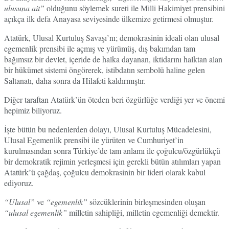
ulusuna ait”
olduğunu söylemek sureti ile Milli Hakimiyet prensibini
açıkça ilk defa Anayasa seviyesinde ülkemize getirmesi olmuştur.
Atatürk, Ulusal Kurtuluş Savaşı’nı; demokrasinin ideali olan ulusal
egemenlik prensibi ile açmış ve yürümüş, dış bakımdan tam
bağımsız bir devlet, içeride de halka dayanan, iktidarını halktan alan
bir hükümet sistemi öngörerek, istibdatın sembolü haline gelen
Saltanatı, daha sonra da Hilafeti kaldırmıştır.
Diğer taraftan Atatürk’ün öteden beri özgürlüğe verdiği yer ve önemi
hepimiz biliyoruz.
İşte bütün bu nedenlerden dolayı, Ulusal Kurtuluş Mücadelesini,
Ulusal Egemenlik prensibi ile yürüten ve Cumhuriyet’in
kurulmasından sonra Türkiye’de tam anlamı ile çoğulcu/özgürlükçü
bir demokratik rejimin yerleşmesi için gerekli bütün atılımları yapan
Atatürk’ü çağdaş, çoğulcu demokrasinin bir lideri olarak kabul
ediyoruz.
“Ulusal”
ve
“egemenlik”
sözcüklerinin birleşmesinden oluşan
“ulusal egemenlik”
milletin sahipliği, milletin egemenliği demektir.