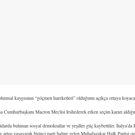
plumsal kaygısının “göçmen hareketleri” olduğunu açıkça ortaya koyac
sa Cumhurbaşkanı Macron Meclisi feshederek erken seçim kararı aldığını 
darda bulunan sosyal demokratlar ve yeşiller güç kaybettiler. İtalya’da 
y artışı yaşayarak birinci parti haline gelen Muhafazakar Halk Partisi o