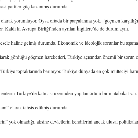
iyasi partiler güç kazanmış durumda.
 olarak yorumluyor. Oysa ortada bir parçalanma yok, “göçmen karşıtlığı
. Kaldı ki Avrupa Birliği’nden ayrılan İngiltere’de de durum aynı.
mesele haline gelmiş durumda. Ekonomik ve ideolojik sorunlar bu aşam
larak gördüğü göçmen hareketleri, Türkiye açısından önemli bir sorun 
Türkiye topraklarında barınıyor. Türkiye dünyada en çok mülteciyi bar
menlerin Türkiye’de kalması üzerinden yapılan örtülü bir mutabakat var.
anı” olarak tahsis edilmiş durumda.
tlerin” yok olmadığı, aksine devletlerin kendilerini ancak ulusal politika