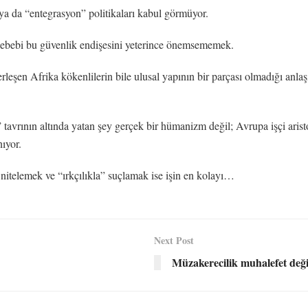
a da “entegrasyon” politikaları kabul görmüyor.
sebebi bu güvenlik endişesini yeterince önemsememek.
leşen Afrika kökenlilerin bile ulusal yapının bir parçası olmadığı anlaşı
avrının altında yatan şey gerçek bir hümanizm değil; Avrupa işçi arist
ıyor.
nitelemek ve “ırkçılıkla” suçlamak ise işin en kolayı…
Next Post
Müzakerecilik muhalefet deği