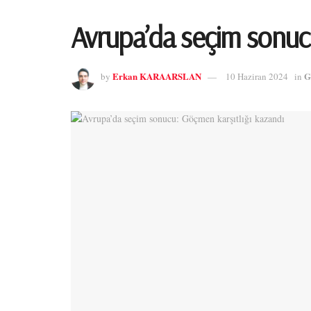
Avrupa’da seçim sonucu
Erkan KARAARSLAN
G
by
10 Haziran 2024
in