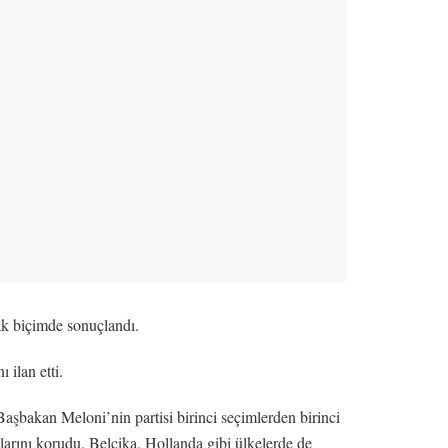
ak biçimde sonuçlandı.
ilan etti.
Başbakan Meloni’nin partisi birinci seçimlerden birinci
ylarını korudu. Belçika, Hollanda gibi ülkelerde de