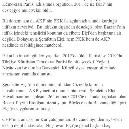
Demokrasi Partisi adı altında örgütledi. 2011’de ise BDP’nin
desteğiyle milletvekili oldu.
Bu dönem tam da AKP’nin PKK ile açılım adı altında kurduğu
ittifakın zirvesiydi. Bu ittifakın dışarıdan destekçisi olan Barzani’nin
ittifak içindeki temsilcisi konumu da elbette Elçi’den başkasına ait
değildi. Dolayısıyla Şerafettin Elçi, hem PKK hem de AKP
nezdinde olabildiğince muteberdi.
Fakat bu itibarlı günleri yaşarken 2012’de öldü. Partisi ise 2019’da
Türkiye Kürdistan Demokrat Partisi ile birleşecekti. Yeğeni
Nuşirevan ise tüm bu Barzanici, Kürtçü siyasi yaşam süresinde
amcasının yanında olmuştu.
Şerafettin Elçi’nin ölümünün ardından Cizre’de kurulan
havalimanına, AKP yönetimi onun ismini verdi. Şerafettin Elçi
Havalimanı’nın açılışını, 26 Temmuz 2013’te o sırada başbakan olan
Recep Tayyip Erdoğan bizzat yaptı. Böylece o da Barzaniciliğin piri
Elçi’ye saygılarını sunmuştu.
CHP’nin, amcasının Kürtçülüğünden, Barzaniciliğinden siyaseten
eksiği değil fazlası olan Nuşirevan Elçi’ye genel başkan baş