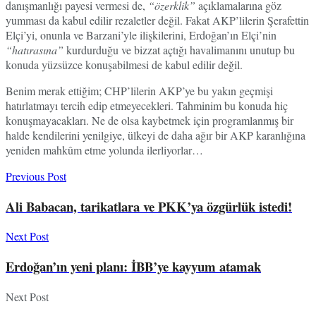
danışmanlığı payesi vermesi de,
“özerklik”
açıklamalarına göz
yumması da kabul edilir rezaletler değil. Fakat AKP’lilerin Şerafettin
Elçi’yi, onunla ve Barzani’yle ilişkilerini, Erdoğan’ın Elçi’nin
“hatırasına”
kurdurduğu ve bizzat açtığı havalimanını unutup bu
konuda yüzsüzce konuşabilmesi de kabul edilir değil.
Benim merak ettiğim; CHP’lilerin AKP’ye bu yakın geçmişi
hatırlatmayı tercih edip etmeyecekleri. Tahminim bu konuda hiç
konuşmayacakları. Ne de olsa kaybetmek için programlanmış bir
halde kendilerini yenilgiye, ülkeyi de daha ağır bir AKP karanlığına
yeniden mahkûm etme yolunda ilerliyorlar…
Previous Post
Ali Babacan, tarikatlara ve PKK’ya özgürlük istedi!
Next Post
Erdoğan’ın yeni planı: İBB’ye kayyum atamak
Next Post