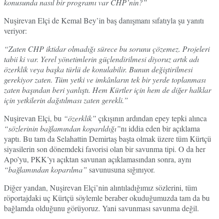
konusunda nasıl bir programı var CHP’nin?”
Nuşirevan Elçi de Kemal Bey’in baş danışmanı sıfatıyla şu yanıtı
veriyor:
“Zaten CHP iktidar olmadığı sürece bu sorunu çözemez. Projeleri
tabii ki var. Yerel yönetimlerin güçlendirilmesi diyoruz artık adı
özerklik veya başka türlü de konulabilir. Bunun değiştirilmesi
gerekiyor zaten. Tüm yetki ve imkânların tek bir yerde toplanması
zaten başından beri yanlıştı. Hem Kürtler için hem de diğer halklar
için yetkilerin dağıtılması zaten gerekli.”
Nuşirevan Elçi, bu
“özerklik”
çıkışının ardından epey tepki alınca
“sözlerinin bağlamından koparıldığı”
nı iddia eden bir açıklama
yaptı. Bu tam da Selahattin Demirtaş başta olmak üzere tüm Kürtçü
siyasilerin son dönemdeki favorisi olan bir savunma tipi. O da her
Apo’yu, PKK’yı açıktan savunan açıklamasından sonra, aynı
“bağlamından koparılma”
savunusuna sığınıyor.
Diğer yandan, Nuşirevan Elçi’nin alıntıladığımız sözlerini, tüm
röportajdaki uç Kürtçü söylemle beraber okuduğumuzda tam da bu
bağlamda olduğunu görüyoruz. Yani savunması savunma değil.