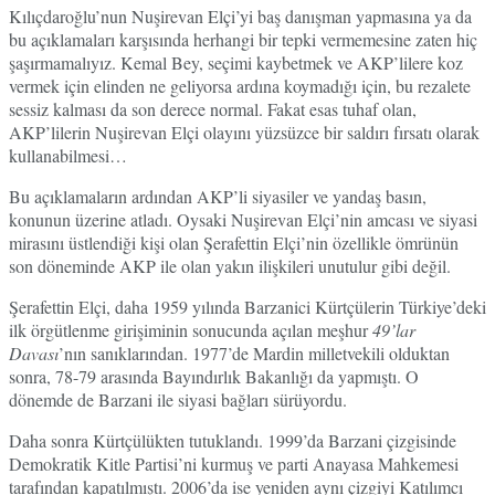
Kılıçdaroğlu’nun Nuşirevan Elçi’yi baş danışman yapmasına ya da
bu açıklamaları karşısında herhangi bir tepki vermemesine zaten hiç
şaşırmamalıyız. Kemal Bey, seçimi kaybetmek ve AKP’lilere koz
vermek için elinden ne geliyorsa ardına koymadığı için, bu rezalete
sessiz kalması da son derece normal. Fakat esas tuhaf olan,
AKP’lilerin Nuşirevan Elçi olayını yüzsüzce bir saldırı fırsatı olarak
kullanabilmesi…
Bu açıklamaların ardından AKP’li siyasiler ve yandaş basın,
konunun üzerine atladı. Oysaki Nuşirevan Elçi’nin amcası ve siyasi
mirasını üstlendiği kişi olan Şerafettin Elçi’nin özellikle ömrünün
son döneminde AKP ile olan yakın ilişkileri unutulur gibi değil.
Şerafettin Elçi, daha 1959 yılında Barzanici Kürtçülerin Türkiye’deki
ilk örgütlenme girişiminin sonucunda açılan meşhur
49’lar
Davası
’nın sanıklarından. 1977’de Mardin milletvekili olduktan
sonra, 78-79 arasında Bayındırlık Bakanlığı da yapmıştı. O
dönemde de Barzani ile siyasi bağları sürüyordu.
Daha sonra Kürtçülükten tutuklandı. 1999’da Barzani çizgisinde
Demokratik Kitle Partisi’ni kurmuş ve parti Anayasa Mahkemesi
tarafından kapatılmıştı. 2006’da ise yeniden aynı çizgiyi Katılımcı