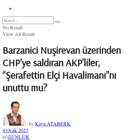
No Result
View All Result
Barzanici Nuşirevan üzerinden
CHP’ye saldıran AKP’liler,
“Şerafettin Elçi Havalimanı”nı
unuttu mu?
by
Kaya ATABERK
4 Ocak 2023
in
GÜNLÜK