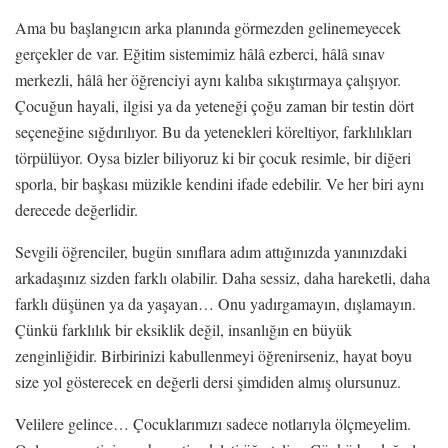
Ama bu başlangıcın arka planında görmezden gelinemeyecek
gerçekler de var. Eğitim sistemimiz hâlâ ezberci, hâlâ sınav
merkezli, hâlâ her öğrenciyi aynı kalıba sıkıştırmaya çalışıyor.
Çocuğun hayali, ilgisi ya da yeteneği çoğu zaman bir testin dört
seçeneğine sığdırılıyor. Bu da yetenekleri köreltiyor, farklılıkları
törpülüyor. Oysa bizler biliyoruz ki bir çocuk resimle, bir diğeri
sporla, bir başkası müzikle kendini ifade edebilir. Ve her biri aynı
derecede değerlidir.
Sevgili öğrenciler, bugün sınıflara adım attığınızda yanınızdaki
arkadaşınız sizden farklı olabilir. Daha sessiz, daha hareketli, daha
farklı düşünen ya da yaşayan… Onu yadırgamayın, dışlamayın.
Çünkü farklılık bir eksiklik değil, insanlığın en büyük
zenginliğidir. Birbirinizi kabullenmeyi öğrenirseniz, hayat boyu
size yol gösterecek en değerli dersi şimdiden almış olursunuz.
Velilere gelince… Çocuklarımızı sadece notlarıyla ölçmeyelim.