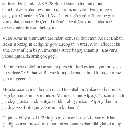
edilmediler. Çünkü AKP, 28 Şubat sürecinden intikamını,
Cumhuriyetle olan hesabını paşalarımızın üzerinden görmeye
çalışıyor. O nedenle Vural Avar’ın göz göre göre ölmesine göz
yumdular, o nedenle Çetin Doğan’ın ve diğer komutanlarımızın
cezaevinde ölmesini bekliyorlar.
Vural Avar’ın ölümünün ardından konuşan dönemin Adalet Bakanı
Bekir Bozdağ’ın dediğine göre Erdoğan, Vural Avar’ı affedecekti
ama Avar af için başvurmayınca süreç başlayamamıştı. Başvuru
yapıldığında da artık çok geçti.
Benim merak ettiğim ise şu; bu prosedür herkes için aynı mı, yoksa
bu sadece 28 Şubat ve Balyoz kumpaslarından tutuklu paşalarımız
için mi geçerli?
Mesela seçimlerden hemen önce Hizbullah’ın Ankara’daki domuz
bağı katliamlarının sorumlusu Mehmet Emin Alpsoy, “kocama” hali
gerekçe gösterilerek tahliye edildi. Tahliye istemi Alpsoy’dan mı
geldi yoksa Erdoğan yetkisini mi kullandı?
Hepimiz biliyoruz ki, Erdoğan’ın sınırsız bir yetkisi var ve işine
geldiği zaman prosedür, kanun, nizam tanımadan bildiğini okuyup