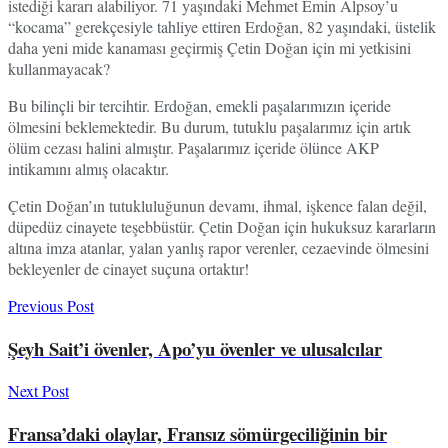
istediği kararı alabiliyor. 71 yaşındaki Mehmet Emin Alpsoy’u
“kocama” gerekçesiyle tahliye ettiren Erdoğan, 82 yaşındaki, üstelik
daha yeni mide kanaması geçirmiş Çetin Doğan için mi yetkisini
kullanmayacak?
Bu bilinçli bir tercihtir. Erdoğan, emekli paşalarımızın içeride
ölmesini beklemektedir. Bu durum, tutuklu paşalarımız için artık
ölüm cezası halini almıştır. Paşalarımız içeride ölünce AKP
intikamını almış olacaktır.
Çetin Doğan’ın tutukluluğunun devamı, ihmal, işkence falan değil,
düpedüz cinayete teşebbüstür. Çetin Doğan için hukuksuz kararların
altına imza atanlar, yalan yanlış rapor verenler, cezaevinde ölmesini
bekleyenler de cinayet suçuna ortaktır!
Previous Post
Şeyh Sait’i övenler, Apo’yu övenler ve ulusalcılar
Next Post
Fransa’daki olaylar, Fransız sömürgeciliğinin bir