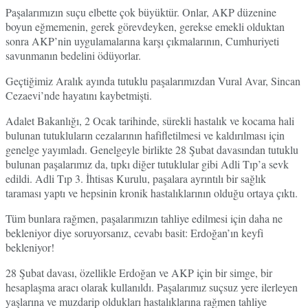
Paşalarımızın suçu elbette çok büyüktür. Onlar, AKP düzenine
boyun eğmemenin, gerek görevdeyken, gerekse emekli olduktan
sonra AKP’nin uygulamalarına karşı çıkmalarının, Cumhuriyeti
savunmanın bedelini ödüyorlar.
Geçtiğimiz Aralık ayında tutuklu paşalarımızdan Vural Avar, Sincan
Cezaevi’nde hayatını kaybetmişti.
Adalet Bakanlığı, 2 Ocak tarihinde, sürekli hastalık ve kocama hali
bulunan tutukluların cezalarının hafifletilmesi ve kaldırılması için
genelge yayımladı. Genelgeyle birlikte 28 Şubat davasından tutuklu
bulunan paşalarımız da, tıpkı diğer tutuklular gibi Adli Tıp’a sevk
edildi. Adli Tıp 3. İhtisas Kurulu, paşalara ayrıntılı bir sağlık
taraması yaptı ve hepsinin kronik hastalıklarının olduğu ortaya çıktı.
Tüm bunlara rağmen, paşalarımızın tahliye edilmesi için daha ne
bekleniyor diye soruyorsanız, cevabı basit: Erdoğan’ın keyfi
bekleniyor!
28 Şubat davası, özellikle Erdoğan ve AKP için bir simge, bir
hesaplaşma aracı olarak kullanıldı. Paşalarımız suçsuz yere ilerleyen
yaşlarına ve muzdarip oldukları hastalıklarına rağmen tahliye