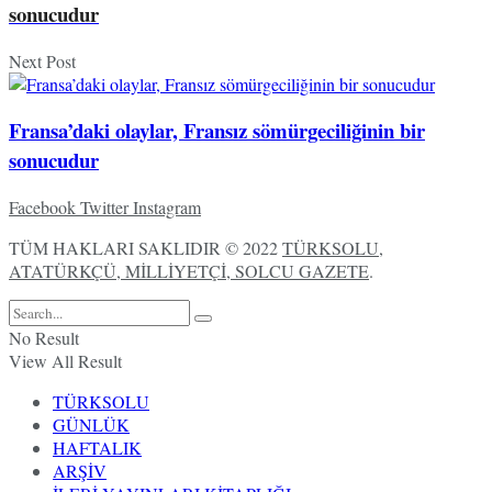
sonucudur
Next Post
Fransa’daki olaylar, Fransız sömürgeciliğinin bir
sonucudur
Facebook
Twitter
Instagram
TÜM HAKLARI SAKLIDIR © 2022
TÜRKSOLU,
ATATÜRKÇÜ, MİLLİYETÇİ, SOLCU GAZETE
.
No Result
View All Result
TÜRKSOLU
GÜNLÜK
HAFTALIK
ARŞİV