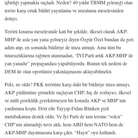
işbirliği yapmakla suçladı. Neden? 40 yıldır TBMM geleneği olan
teröre karşı ortak bildiri yayınlama ve imzalama meselesinden
dolayı.
Terörü kınama meselesinde kati bir şekilde, ilkesel olarak AKP-
MHP ile asla yan yana gelmeyiz diyen Özgür Özel bundan da geri
adım atıp, en sonunda bildiriye de imza atmıştı. Ama tüm bu
tutarsızlıklarına rağmen utanmadan, “İYİ Parti artık AKP-MHP ile
yan yanadır” propagandası yapabiliyordu. Bunun tek nedeni de
DEM ile olan oportünist yakınlaşmasını aklayabilmekti.
Peki, ne oldu? PKK terörüne karşı dahi bir bildiriye imza atmayı,
AKP güdümüne girmekle suçlayan CHP; hiç de zorlayıcı, ilkesel
ve milli gereklilik gerektirmeyen bir konuda AKP ve MHP’nin
yardımına koştu. Dört elle Tayyip-Fidan-Blinken gizli
mutabakatına destek oldu. Ve İyi Parti de tam tersine “solcu”
CHP’nin alamadığı tavrı aldı, hem ABD hem NATO hem de
AKP-MHP dayatmasına karşı çıktı. “Hayır” oyu kullandı.