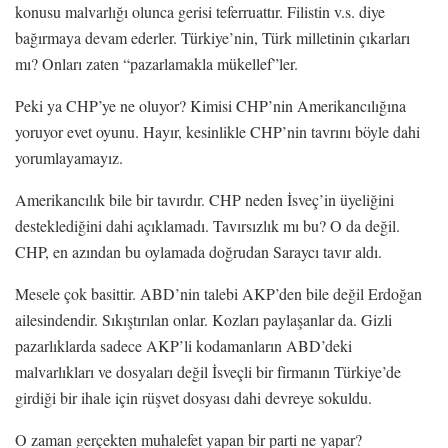
konusu malvarlığı olunca gerisi teferruattır. Filistin v.s. diye
bağırmaya devam ederler. Türkiye’nin, Türk milletinin çıkarları
mı? Onları zaten “pazarlamakla mükellef”ler.
Peki ya CHP’ye ne oluyor? Kimisi CHP’nin Amerikancılığına
yoruyor evet oyunu. Hayır, kesinlikle CHP’nin tavrını böyle dahi
yorumlayamayız.
Amerikancılık bile bir tavırdır. CHP neden İsveç’in üyeliğini
desteklediğini dahi açıklamadı. Tavırsızlık mı bu? O da değil.
CHP, en azından bu oylamada doğrudan Saraycı tavır aldı.
Mesele çok basittir. ABD’nin talebi AKP’den bile değil Erdoğan
ailesindendir. Sıkıştırılan onlar. Kozları paylaşanlar da. Gizli
pazarlıklarda sadece AKP’li kodamanların ABD’deki
malvarlıkları ve dosyaları değil İsveçli bir firmanın Türkiye’de
girdiği bir ihale için rüşvet dosyası dahi devreye sokuldu.
O zaman gerçekten muhalefet yapan bir parti ne yapar?