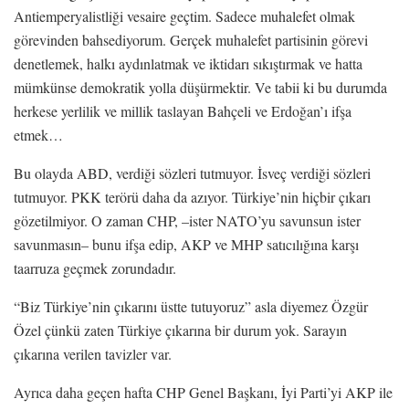
Antiemperyalistliği vesaire geçtim. Sadece muhalefet olmak
görevinden bahsediyorum. Gerçek muhalefet partisinin görevi
denetlemek, halkı aydınlatmak ve iktidarı sıkıştırmak ve hatta
mümkünse demokratik yolla düşürmektir. Ve tabii ki bu durumda
herkese yerlilik ve millik taslayan Bahçeli ve Erdoğan’ı ifşa
etmek…
Bu olayda ABD, verdiği sözleri tutmuyor. İsveç verdiği sözleri
tutmuyor. PKK terörü daha da azıyor. Türkiye’nin hiçbir çıkarı
gözetilmiyor. O zaman CHP, –ister NATO’yu savunsun ister
savunmasın– bunu ifşa edip, AKP ve MHP satıcılığına karşı
taarruza geçmek zorundadır.
“Biz Türkiye’nin çıkarını üstte tutuyoruz” asla diyemez Özgür
Özel çünkü zaten Türkiye çıkarına bir durum yok. Sarayın
çıkarına verilen tavizler var.
Ayrıca daha geçen hafta CHP Genel Başkanı, İyi Parti’yi AKP ile