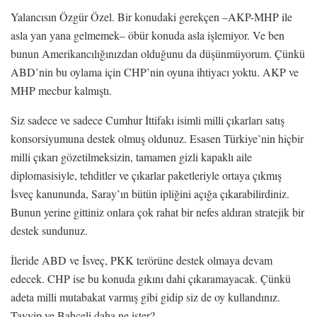
Yalancısın Özgür Özel. Bir konudaki gerekçen –AKP-MHP ile
asla yan yana gelmemek– öbür konuda asla işlemiyor. Ve ben
bunun Amerikancılığınızdan olduğunu da düşünmüyorum. Çünkü
ABD’nin bu oylama için CHP’nin oyuna ihtiyacı yoktu. AKP ve
MHP mecbur kalmıştı.
Siz sadece ve sadece Cumhur İttifakı isimli milli çıkarları satış
konsorsiyumuna destek olmuş oldunuz. Esasen Türkiye’nin hiçbir
milli çıkarı gözetilmeksizin, tamamen gizli kapaklı aile
diplomasisiyle, tehditler ve çıkarlar paketleriyle ortaya çıkmış
İsveç kanununda, Saray’ın bütün ipliğini açığa çıkarabilirdiniz.
Bunun yerine gittiniz onlara çok rahat bir nefes aldıran stratejik bir
destek sundunuz.
İleride ABD ve İsveç, PKK terörüne destek olmaya devam
edecek. CHP ise bu konuda gıkını dahi çıkaramayacak. Çünkü
adeta milli mutabakat varmış gibi gidip siz de oy kullandınız.
Tayyip ve Bahçeli daha ne ister?