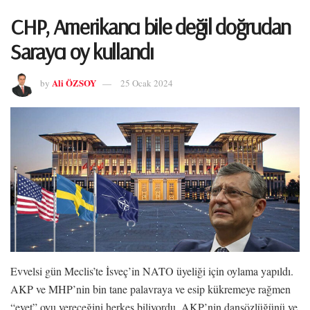
CHP, Amerikancı bile değil doğrudan
Saraycı oy kullandı
Ali ÖZSOY
by
25 Ocak 2024
Evvelsi gün Meclis’te İsveç’in NATO üyeliği için oylama yapıldı.
AKP ve MHP’nin bin tane palavraya ve esip kükremeye rağmen
“evet” oyu vereceğini herkes biliyordu. AKP’nin dansözlüğünü ve