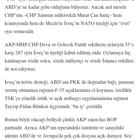
ABD’ye ne kadar gebe olduğunu biliyoruz. Ancak asıl mesele
CHP’nin –CHP Samsun milletvekili Murat Çan hariç– hem
komisyonda hem de Meclis’te İsveç’in NATO üyeliği için “evet”
oyu vermesidir.
AKP-MHP-CHP-Deva ve Gelecek Partili vekillerin oylarıyla 55’e
karşı 287 oyla İsveç’in üyeliği kabul edilmiş oldu. Oylamaya hiç
katılmayan sözde solcu, sözde milliyetçi ve sözde İslamcı vekilleri
de not ediyoruz.
İsveç’in teröre desteği, ABD’nin PKK ile doğrudan bağı, parasını
vermiş olmamıza rağmen F-35 uçaklarımıza el koyması, özellikle
TSK’ya yönelik örtük ve açık ambargo uygulamalarına rağmen
Tayyip-Fidan-Blinken üçgeninde “bu iş” çözüldü.
Bunun böyle olacağı belliydi çünkü AKP zaten has BOP
partisidir. Ayrıca AKP’nin tepesindeki isimlerin ve saraydaki
ailenin ABD’de ve Avrupa’da pek çok dosyası açık duruyor. Söz