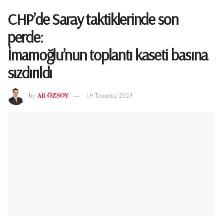
CHP’de Saray taktiklerinde son
perde:
İmamoğlu’nun toplantı kaseti basına
sızdırıldı
Ali ÖZSOY
by
19 Temmuz 2023