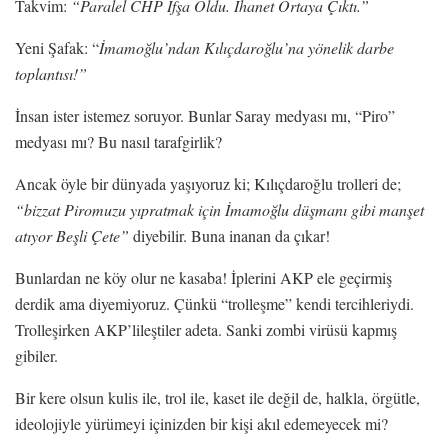
Takvim:
“Paralel CHP İfşa Oldu. İhanet Ortaya Çıktı.”
Yeni Şafak: “
İmamoğlu’ndan Kılıçdaroğlu’na yönelik darbe
toplantısı!”
İnsan ister istemez soruyor. Bunlar Saray medyası mı, “Piro”
medyası mı? Bu nasıl tarafgirlik?
Ancak öyle bir dünyada yaşıyoruz ki; Kılıçdaroğlu trolleri de;
“bizzat Piromuzu yıpratmak için İmamoğlu düşmanı gibi manşet
atıyor Beşli Çete”
diyebilir. Buna inanan da çıkar!
Bunlardan ne köy olur ne kasaba! İplerini AKP ele geçirmiş
derdik ama diyemiyoruz. Çünkü “trolleşme” kendi tercihleriydi.
Trolleşirken AKP’lileştiler adeta. Sanki zombi virüsü kapmış
gibiler.
Bir kere olsun kulis ile, trol ile, kaset ile değil de, halkla, örgütle,
ideolojiyle yürümeyi içinizden bir kişi akıl edemeyecek mi?