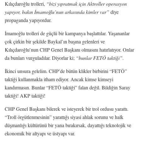
Kılıçdaroğlu trolleri,
“bizi yıpratmak için Aktroller operasyon
yapıyor, bakın İmamoğlu’nun arkasında kimler var”
diye
propaganda yapıyordur.
İmamoğlu trolleri de güçlü bir kampanya başlattılar. Yaşananlar
çok çirkin bir şekilde Baykal’ın başına gelenleri ve
Kılıçdaroğlu’nun CHP Genel Başkanı olmasını hatırlatıyor. Onlar
da bunları vurguladılar. Diyorlar ki;
“bunlar FETÖ taktiği”
.
İkinci unsura gelelim. CHP’de bütün klikler birbirini “FETÖ”
taktiği kullanmakla itham ediyor. Ancak kimse kimseyi
kandırmasın. Bunlar “FETÖ taktiği” falan değil. Bildiğin Saray
taktiği! AKP taktiği!
CHP Genel Başkanı bilerek ve isteyerek bir trol ordusu yarattı.
“Troll örgütlenmesinin” yarattığı siyasi ahlak sorunu ve halk
düşmanlığı kültürünü bir yana bırakırsak, dayattığı teknolojik ve
ekonomik bir altyapı ve üstyapı var.