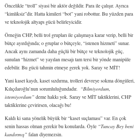
Öncelikle “troll” siyasi bir aktör değildir. Para ile çalışır. Ayrıca
“kimliksiz”dir. Hatta kimileri “bot” yani robottur. Bu yüzden para
ve teknolojik altyapı gücü belirleyicidir.
Örneğin CHP, belli trol grupları ile çalışmaya karar verip, belli bir
bütçe ayırdığında; o gruplar o bütçeyle, “istenen hizmeti” sunar.
Ancak aynı zamanda daha güçlü bir bütçe ve teknolojik güç,
sunulan “hizmet” ve yayılan mesajı tam tersi bir yönde manipüle
edebilir. Bu gücü tahmin etmeye gerek yok. Saray ve MİT!
Yani kaset kaydı, kaset sızdırma, trolleri devreye sokma döngüleri,
Kılıçdaroğlu’nun sorumluluğundadır.
“Bilmiyordum,
istemiyordum”
deme hakkı yok. Saray ve MİT taktiklerini, CHP
taktiklerine çevirirsen, olacağı bu!
Kaldı ki sana yönelik büyük bir “kaset suçlaması” var. En çok
senin hassas olman gerekir bu konularda. Öyle
“Tuncay Bey beni
kandırmış”
falan diyemezsin.