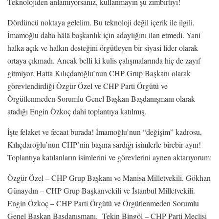
Teknolojiden anlamıyorsanız, kullanmayın şu zımbırtıyı!
Dördüncü noktaya gelelim. Bu teknoloji değil içerik ile ilgili.
İmamoğlu daha hâlâ başkanlık için adaylığını ilan etmedi. Yani
halka açık ve halkın desteğini örgütleyen bir siyasi lider olarak
ortaya çıkmadı. Ancak belli ki kulis çalışmalarında hiç de zayıf
gitmiyor. Hatta Kılıçdaroğlu’nun CHP Grup Başkanı olarak
görevlendirdiği Özgür Özel ve CHP Parti Örgütü ve
Örgütlenmeden Sorumlu Genel Başkan Başdanışmanı olarak
atadığı Engin Özkoç dahi toplantıya katılmış.
İşte felaket ve fecaat burada! İmamoğlu’nun “değişim” kadrosu,
Kılıçdaroğlu’nun CHP’nin başına sardığı isimlerle birebir aynı!
Toplantıya katılanların isimlerini ve görevlerini aynen aktarıyorum:
Özgür Özel – CHP Grup Başkanı ve Manisa Milletvekili. Gökhan
Günaydın – CHP Grup Başkanvekili ve İstanbul Milletvekili.
Engin Özkoç – CHP Parti Örgütü ve Örgütlenmeden Sorumlu
Genel Başkan Başdanışmanı. Tekin Bingöl – CHP Parti Meclisi