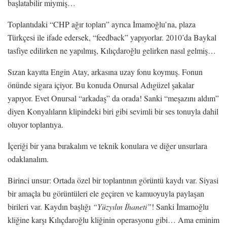
başlatabilir miymiş…
Toplantıdaki “CHP ağır topları” ayrıca İmamoğlu’na, plaza
Türkçesi ile ifade edersek, “feedback” yapıyorlar. 2010’da Baykal
tasfiye edilirken ne yapılmış, Kılıçdaroğlu gelirken nasıl gelmiş…
Sızan kayıtta Engin Atay, arkasına uzay fonu koymuş. Fonun
önünde sigara içiyor. Bu konuda Onursal Adıgüzel şakalar
yapıyor. Evet Onursal “arkadaş” da orada! Sanki “meşazını aldım”
diyen Konyalıların klipindeki biri gibi sevimli bir ses tonuyla dahil
oluyor toplantıya.
İçeriği bir yana bırakalım ve teknik konulara ve diğer unsurlara
odaklanalım.
Birinci unsur: Ortada özel bir toplantının görüntü kaydı var. Siyasi
bir amaçla bu görüntüleri ele geçiren ve kamuoyuyla paylaşan
birileri var. Kaydın başlığı
“Yüzyılın İhaneti”
! Sanki İmamoğlu
kliğine karşı Kılıçdaroğlu kliğinin operasyonu gibi… Ama eminim