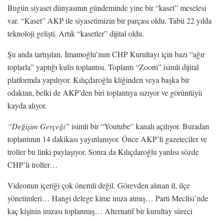
Bugün siyaset dünyasının gündeminde yine bir “kaset” meselesi
var. “Kaset” AKP ile siyasetimizin bir parçası oldu. Tabii 22 yılda
teknoloji gelişti. Artık “kasetler” dijital oldu.
Şu anda tartışılan, İmamoğlu’nun CHP Kurultayı için bazı “ağır
toplarla” yaptığı kulis toplantısı. Toplantı “Zoom” isimli dijital
platformda yapılıyor. Kılıçdaroğlu kliğinden veya başka bir
odaktan, belki de AKP’den biri toplantıya sızıyor ve görüntüyü
kayda alıyor.
“Değişim Gerçeği”
isimli bir “Youtube” kanalı açılıyor. Buradan
toplantının 14 dakikası yayınlanıyor. Önce AKP’li gazeteciler ve
troller bu linki paylaşıyor. Sonra da Kılıçdaroğlu yanlısı sözde
CHP’li troller…
Videonun içeriği çok önemli değil. Görevden alınan il, ilçe
yönetimleri… Hangi delege kime imza atmış… Parti Meclisi’nde
kaç kişinin imzası toplanmış… Alternatif bir kurultay süreci