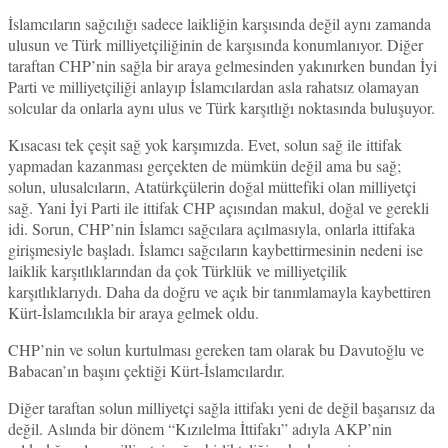
İslamcıların sağcılığı sadece laikliğin karşısında değil aynı zamanda
ulusun ve Türk milliyetçiliğinin de karşısında konumlanıyor. Diğer
taraftan CHP’nin sağla bir araya gelmesinden yakınırken bundan İyi
Parti ve milliyetçiliği anlayıp İslamcılardan asla rahatsız olamayan
solcular da onlarla aynı ulus ve Türk karşıtlığı noktasında buluşuyor.
Kısacası tek çeşit sağ yok karşımızda. Evet, solun sağ ile ittifak
yapmadan kazanması gerçekten de mümkün değil ama bu sağ;
solun, ulusalcıların, Atatürkçülerin doğal müttefiki olan milliyetçi
sağ. Yani İyi Parti ile ittifak CHP açısından makul, doğal ve gerekli
idi. Sorun, CHP’nin İslamcı sağcılara açılmasıyla, onlarla ittifaka
girişmesiyle başladı. İslamcı sağcıların kaybettirmesinin nedeni ise
laiklik karşıtlıklarından da çok Türklük ve milliyetçilik
karşıtlıklarıydı. Daha da doğru ve açık bir tanımlamayla kaybettiren
Kürt-İslamcılıkla bir araya gelmek oldu.
CHP’nin ve solun kurtulması gereken tam olarak bu Davutoğlu ve
Babacan’ın başını çektiği Kürt-İslamcılardır.
Diğer taraftan solun milliyetçi sağla ittifakı yeni de değil başarısız da
değil. Aslında bir dönem “Kızılelma İttifakı” adıyla AKP’nin