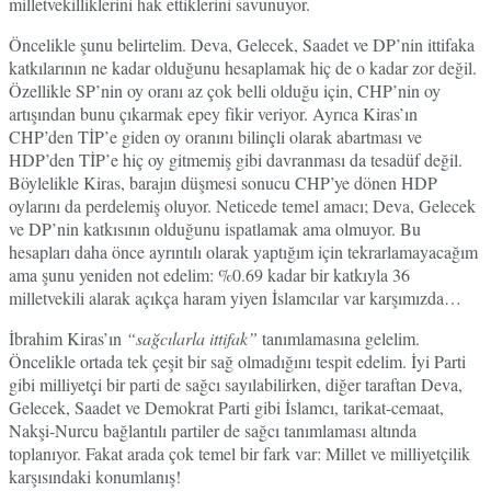
milletvekilliklerini hak ettiklerini savunuyor.
Öncelikle şunu belirtelim. Deva, Gelecek, Saadet ve DP’nin ittifaka
katkılarının ne kadar olduğunu hesaplamak hiç de o kadar zor değil.
Özellikle SP’nin oy oranı az çok belli olduğu için, CHP’nin oy
artışından bunu çıkarmak epey fikir veriyor. Ayrıca Kiras’ın
CHP’den TİP’e giden oy oranını bilinçli olarak abartması ve
HDP’den TİP’e hiç oy gitmemiş gibi davranması da tesadüf değil.
Böylelikle Kiras, barajın düşmesi sonucu CHP’ye dönen HDP
oylarını da perdelemiş oluyor. Neticede temel amacı; Deva, Gelecek
ve DP’nin katkısının olduğunu ispatlamak ama olmuyor. Bu
hesapları daha önce ayrıntılı olarak yaptığım için tekrarlamayacağım
ama şunu yeniden not edelim: %0.69 kadar bir katkıyla 36
milletvekili alarak açıkça haram yiyen İslamcılar var karşımızda…
İbrahim Kiras’ın
“sağcılarla ittifak”
tanımlamasına gelelim.
Öncelikle ortada tek çeşit bir sağ olmadığını tespit edelim. İyi Parti
gibi milliyetçi bir parti de sağcı sayılabilirken, diğer taraftan Deva,
Gelecek, Saadet ve Demokrat Parti gibi İslamcı, tarikat-cemaat,
Nakşi-Nurcu bağlantılı partiler de sağcı tanımlaması altında
toplanıyor. Fakat arada çok temel bir fark var: Millet ve milliyetçilik
karşısındaki konumlanış!