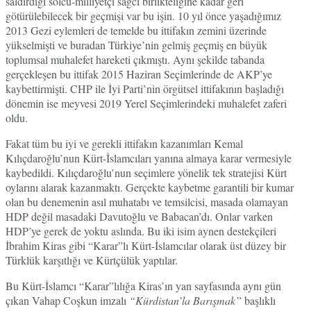
saldırdığı solcu-milliyetçi sağcı birlikteliğine kadar geri
götürülebilecek bir geçmişi var bu işin. 10 yıl önce yaşadığımız
2013 Gezi eylemleri de temelde bu ittifakın zemini üzerinde
yükselmişti ve buradan Türkiye’nin gelmiş geçmiş en büyük
toplumsal muhalefet hareketi çıkmıştı. Aynı şekilde tabanda
gerçekleşen bu ittifak 2015 Haziran Seçimlerinde de AKP’ye
kaybettirmişti. CHP ile İyi Parti’nin örgütsel ittifakının başladığı
dönemin ise meyvesi 2019 Yerel Seçimlerindeki muhalefet zaferi
oldu.
Fakat tüm bu iyi ve gerekli ittifakın kazanımları Kemal
Kılıçdaroğlu’nun Kürt-İslamcıları yanına almaya karar vermesiyle
kaybedildi. Kılıçdaroğlu’nun seçimlere yönelik tek stratejisi Kürt
oylarını alarak kazanmaktı. Gerçekte kaybetme garantili bir kumar
olan bu denemenin asıl muhatabı ve temsilcisi, masada olamayan
HDP değil masadaki Davutoğlu ve Babacan’dı. Onlar varken
HDP’ye gerek de yoktu aslında. Bu iki isim aynen destekçileri
İbrahim Kiras gibi “Karar”lı Kürt-İslamcılar olarak üst düzey bir
Türklük karşıtlığı ve Kürtçülük yaptılar.
Bu Kürt-İslamcı “Karar”lılığa Kiras’ın yan sayfasında aynı gün
çıkan Vahap Coşkun imzalı
“Kürdistan’la Barışmak”
başlıklı