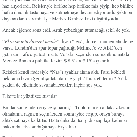
haz alıyorlardı. Reisleriyle birlikte hep birlikte faiz yiyip, hep birlikte
halka dincilik taslamaya ve zulmetmeye devam ediyorlardı. Şekli bir
dayanakları da vardı. İşte Merkez Bankası faizi düşürüyordu.
Ancak eğlence sona erdi. Artık yobazlığın tutunacağı şekil de yok.
“
Ekonominin dümeni bende”
diyen “reis”, dümen mümen elinde ne
varsa, Londra’dan apar topar çağırdığı Mehmet’e ve ABD’den
getirilen Hafize’ye teslim etti. Ve tabii seçimden sonra ilk icraat da
Merkez Bankası politika faizini %8,5’tan %15’e çıkardı.
Reisleri kendi ifadesiyle “Nas”ı ayaklar altına aldı. Faizi kökledi
peki ama bizim Şeriat şarlatanları ne yaptı? İtiraz ettiler mi? Artık
şeklen de ellerinde savunabilecekleri hiçbir şey yok.
Elbette ki; yüzsüzce sustular.
Bunlar son günlerde iyice şımarmıştı. Toplumun en ahlaksız kesimi
olmalarına rağmen seçimlerden sonra iyice coşup, oraya buraya
ahlak satmaya kalktılar. Hatta daha da ileri gidip sapıkça kadınlar
hakkında fetvalar dağıtmaya başladılar.