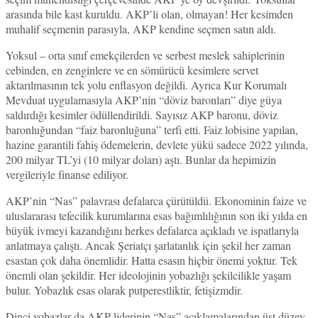
arasında bile kast kuruldu. AKP’li olan, olmayan! Her kesimden
muhalif seçmenin parasıyla, AKP kendine seçmen satın aldı.
Yoksul – orta sınıf emekçilerden ve serbest meslek sahiplerinin
cebinden, en zenginlere ve en sömürücü kesimlere servet
aktarılmasının tek yolu enflasyon değildi. Ayrıca Kur Korumalı
Mevduat uygulamasıyla AKP’nin “döviz baronları” diye güya
saldırdığı kesimler ödüllendirildi. Sayısız AKP baronu, döviz
baronluğundan “faiz baronluğuna” terfi etti. Faiz lobisine yapılan,
hazine garantili fahiş ödemelerin, devlete yükü sadece 2022 yılında,
200 milyar TL’yi (10 milyar doları) aştı. Bunlar da hepimizin
vergileriyle finanse ediliyor.
AKP’nin “Nas” palavrası defalarca çürütüldü. Ekonominin faize ve
uluslararası tefecilik kurumlarına esas bağımlılığının son iki yılda en
büyük ivmeyi kazandığını herkes defalarca açıkladı ve ispatlarıyla
anlatmaya çalıştı. Ancak Şeriatçı şarlatanlık için şekil her zaman
esastan çok daha önemlidir. Hatta esasın hiçbir önemi yoktur. Tek
önemli olan şekildir. Her ideolojinin yobazlığı şekilcilikle yaşam
bulur. Yobazlık esas olarak putperestliktir, fetişizmdir.
Dinci yobazlar da AKP liderinin “Nas” açıklamalarından üst düzey