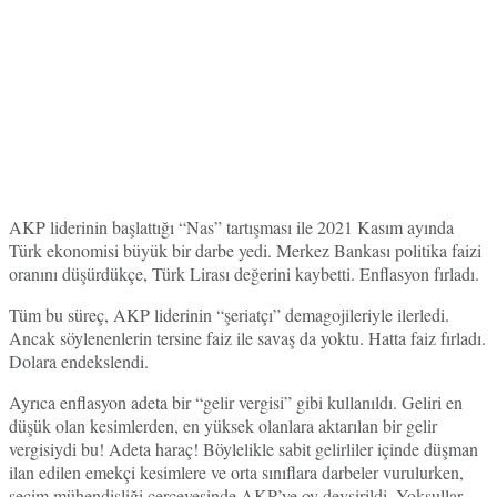
AKP liderinin başlattığı “Nas” tartışması ile 2021 Kasım ayında
Türk ekonomisi büyük bir darbe yedi. Merkez Bankası politika faizi
oranını düşürdükçe, Türk Lirası değerini kaybetti. Enflasyon fırladı.
Tüm bu süreç, AKP liderinin “şeriatçı” demagojileriyle ilerledi.
Ancak söylenenlerin tersine faiz ile savaş da yoktu. Hatta faiz fırladı.
Dolara endekslendi.
Ayrıca enflasyon adeta bir “gelir vergisi” gibi kullanıldı. Geliri en
düşük olan kesimlerden, en yüksek olanlara aktarılan bir gelir
vergisiydi bu! Adeta haraç! Böylelikle sabit gelirliler içinde düşman
ilan edilen emekçi kesimlere ve orta sınıflara darbeler vurulurken,
seçim mühendisliği çerçevesinde AKP’ye oy devşirildi. Yoksullar