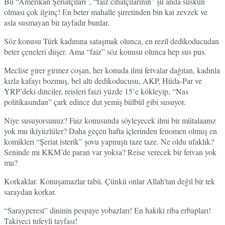
Bu “Amerikan Şeriatçıları”, “faiz cihatçılarının” şu anda suskun
olması çok ilginç! En beter mahalle şirretinden bin kat zevzek ve
asla susmayan bir tayfadır bunlar.
Söz konusu Türk kadınına sataşmak olunca, en rezil dedikoducudan
beter çeneleri düşer. Ama “faiz” söz konusu olunca hep sus pus.
Meclise girer girmez coşan, her konuda ilmi fetvalar dağıtan, kadınla
kızla kafayı bozmuş, bel altı dedikoducusu, AKP, Hüda-Par ve
YRP’deki dinciler, reisleri faizi yüzde 15’e kökleyip, “Nas
politikasından” çark edince dut yemiş bülbül gibi susuyor.
Niye susuyorsunuz? Faiz konusunda söyleyecek ilmi bir mütalaanız
yok mu ikiyüzlüler? Daha geçen hafta içlerinden fenomen olmuş en
komikleri “Şeriat isterik” şovu yapmıştı taze taze. Ne oldu ufaklık?
Seninde mi KKM’de paran var yoksa? Reise verecek bir fetvan yok
mu?
Korkaklar. Konuşamazlar tabii. Çünkü onlar Allah’tan değil bir tek
saraydan korkar.
“Sarayperest” dininin pespaye yobazları! En hakiki riba erbapları!
Takiyeci tufeyli tayfası!