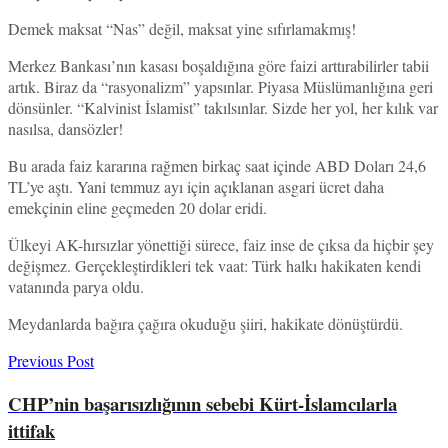
Demek maksat “Nas” değil, maksat yine sıfırlamakmış!
Merkez Bankası’nın kasası boşaldığına göre faizi arttırabilirler tabii
artık. Biraz da “rasyonalizm” yapsınlar. Piyasa Müslümanlığına geri
dönsünler. “Kalvinist İslamist” takılsınlar. Sizde her yol, her kılık var
nasılsa, dansözler!
Bu arada faiz kararına rağmen birkaç saat içinde ABD Doları 24,6
TL’ye aştı. Yani temmuz ayı için açıklanan asgari ücret daha
emekçinin eline geçmeden 20 dolar eridi.
Ülkeyi AK-hırsızlar yönettiği sürece, faiz inse de çıksa da hiçbir şey
değişmez. Gerçekleştirdikleri tek vaat: Türk halkı hakikaten kendi
vatanında parya oldu.
Meydanlarda bağıra çağıra okuduğu şiiri, hakikate dönüştürdü.
Previous Post
CHP’nin başarısızlığının sebebi Kürt-İslamcılarla
ittifak