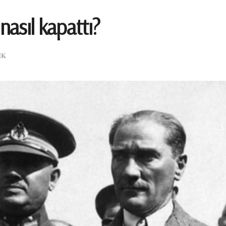
nasıl kapattı?
IK