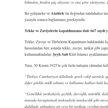
bilimden, fenden güç alıyoruz ve ona göre yürüyoruz. 
Atatürk
Bu gelişmeler ve
’ün doğrudan müdahalesi üzer
yasayla sonuca bağlanması gerekiyordu.
Tekke ve Zaviyelerin kapatılmasına dair 667 sayılı 
Tekke, Zaviye ve Türbelerin Kapatılması hakkındaki ka
hususlardan biri; aslında tekke, zaviye, tarikat gibi yapı
Şeyh Sait
kullanmaktadırlar.
Kürt-İslamcı ayaklanması d
Yasa, 30 Kasım 1925’te çok fazla tartışma olmadan kabu
“Türkiye Cumhuriyeti dâhilinde gerek vakıf suretiyle ge
diğer şekilde mülk edinme ve kullanma hakları baki ka
“Genellikle tarikatlarla şeyhlik, dervişlik, müritlik, de
murada kavuşturmak maksadıyla muskacılık gibi unvan ve
dahilinde sultanlara ait veya bir tarikata veyahut menf