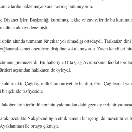
özümle tarihe nakletmeye karar vermiş bulunuyordu.
ine Diyanet İşleri Başkanlığı kurulmuş, tekke ve zaviyeler de bu kurumu
im altına almayı denemişti.
plin altında tutmanın bir çıkar yol olmadığı ortadaydı. Tarikatlar, dini 
bağlanarak denetlenemiyor, disipline sokulamıyordu. Zaten kendileri bir
timine giremezlerdi. Bu halleriyle Orta Çağ Avrupa’sının feodal lordlar
ritleri açısından hakikaten de öyleydi.
dan kaldırmaktı. Çağdaş, milli Cumhuriyet ile bu dini, Orta Çağ feodal 
bir şekilde tasfiyesidir.
Jakobenlerin terör döneminin yakınından dahi geçmeyecek bir yumuşakl
arak, özellikle Nakşibendiliğin etnik temelli bir içeriği de mevcuttu ve 
Ayaklanması ile ortaya çıkmıştı.