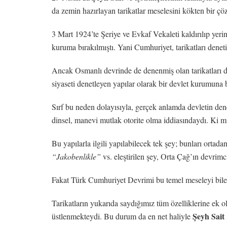
da zemin hazırlayan tarikatlar meselesini kökten bir ç
3 Mart 1924’te Şeriye ve Evkaf Vekaleti kaldırılıp yer
kuruma bırakılmıştı. Yani Cumhuriyet, tarikatları denet
Ancak Osmanlı devrinde de denenmiş olan tarikatları disi
siyaseti denetleyen yapılar olarak bir devlet kurumuna 
Sırf bu neden dolayısıyla, gerçek anlamda devletin dene
dinsel, manevi mutlak otorite olma iddiasındaydı. Ki mü
Bu yapılarla ilgili yapılabilecek tek şey; bunları orta
“Jakobenlikle”
vs. eleştirilen şey, Orta Çağ’ın devrimci 
Fakat Türk Cumhuriyet Devrimi bu temel meseleyi bile 
Tarikatların yukarıda saydığımız tüm özelliklerine ek ol
Şeyh Sait
üstlenmekteydi. Bu durum da en net haliyle