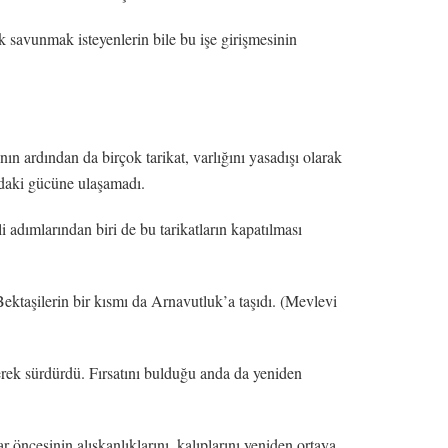
çok savunmak isteyenlerin bile bu işe girişmesinin
n ardından da birçok tarikat, varlığını yasadışı olarak
daki gücüne ulaşamadı.
adımlarından biri de bu tarikatların kapatılması
 Bektaşilerin bir kısmı da Arnavutluk’a taşıdı. (Mevlevi
lerek sürdürdü. Fırsatını bulduğu anda da yeniden
 öncesinin alışkanlıklarını, kalıplarını yeniden ortaya