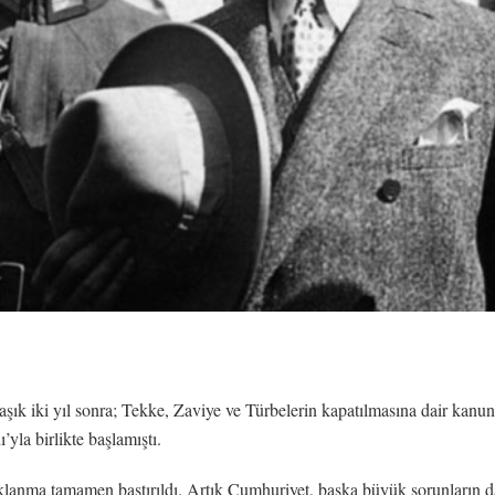
şık iki yıl sonra; Tekke, Zaviye ve Türbelerin kapatılmasına dair ka
ı’yla birlikte başlamıştı.
yaklanma tamamen bastırıldı. Artık Cumhuriyet, başka büyük sorunların 