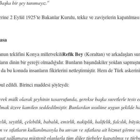
Başka bir şey tanımayız.”
ine 2 Eylül 1925’te Bakanlar Kurulu, tekke ve zaviyelerin kapatılması
yasa
Refik Bey
nun teklifini Konya milletvekili
(Koraltan) ve arkadaşları su
ların dinin bir gereği olmadığıdır. Bunların başındakiler yoldan sapmıştır 
a bu konuda insanların fikirlerini netleştirmiştir. Hem de Türk askeri
l edildi. Birinci maddesi şöyleydi:
rek mülk olarak şeyhinin tasarrufunda, gerekse başka suretlerle tesis e
lmak üzere kamilen seddedilmiştir. Bunlardan usulüne uygun şekilde hal
delik, seyitlik, çelebilik, babalık, emirlik, nakiplik, halifelik, falcılık
 sıfatların kullanılmasıyla bu unvan ve sıfatlara ait hizmet görme ve 
aat sağlamaya müstenit olanlarla tüm diğer türbeler kapatılmış ve türbed