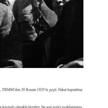
nun, TBMM’den 30 Kasım 1925’te geçti. Fakat kapatılma
da kaynağı olmakla beraber, bu son gerici ayaklanmaya