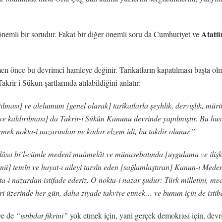
Atatü
nemli bir sorudur. Fakat bir diğer önemli soru da Cumhuriyet ve
en önce bu devrimci hamleye değinir. Tarikatların kapatılması başta o
krir-i Sükun şartlarında atılabildiğini anlatır:
ılması] ve alelumum [genel olarak] tarîkatlarla şeyhlik, dervişlik, müritl
e kaldırılması] da Takrir-i Sükûn Kanunu devrinde yapılmıştır. Bu husus
ermek nokta-i nazarından ne kadar elzem idi, bu takdir olunur.”
hulâsa bi’l-cümle medenî muâmelât ve münasebatında [uygulama ve ilişkil
ü] temîn ve hayat-ı aileyi tarsîn eden [sağlamlaştıran] Kanun-ı Medenî
ta-i nazardan istifade ederiz. O nokta-i nazar şudur: Türk milletini, m
ri üzerinde her gün, daha ziyade takviye etmek… ve bunun için de isti
ve de
“istibdat fikrini”
yok etmek için, yani gerçek demokrasi için, devri