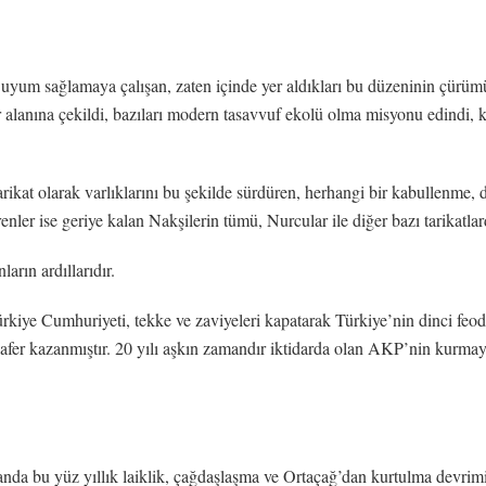
 uyum sağlamaya çalışan, zaten içinde yer aldıkları bu düzeninin çürüm
 alanına çekildi, bazıları modern tasavvuf ekolü olma misyonu edindi, ki
rikat olarak varlıklarını bu şekilde sürdüren, herhangi bir kabullenm
ler ise geriye kalan Nakşilerin tümü, Nurcular ile diğer bazı tarikatlar
arın ardıllarıdır.
Türkiye Cumhuriyeti, tekke ve zaviyeleri kapatarak Türkiye’nin dinci f
fer kazanmıştır. 20 yılı aşkın zamandır iktidarda olan AKP’nin kurmaya 
nda bu yüz yıllık laiklik, çağdaşlaşma ve Ortaçağ’dan kurtulma devrimi