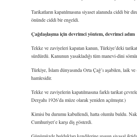
Tarikatların kapatılmasına siyaset alanında ciddi bir di
önünde ciddi bir engeldi.
Çağdaşlaşma için devrimci yöntem, devrimci adım
Tekke ve zaviyeleri kapatan kanun, Türkiye’deki tarikat
sürdürdü. Kanunun yasakladığı tüm manevi-dini sömür
Türkiye, İslam dünyasında Orta Çağ’ı aşabilen, laik ve
hamlesidir.
Tekke ve zaviyelerin kapatılmasına farklı tarikat çevrel
Dergahı 1926’da müze olarak yeniden açılmıştır.)
Kimisi bu durumu kabullendi, hatta olumlu buldu. Nakşil
Cumhuriyet’e karşı diş gösterdi.
Günümüzde buldukları kendilerine uygun siyasal iktidar 