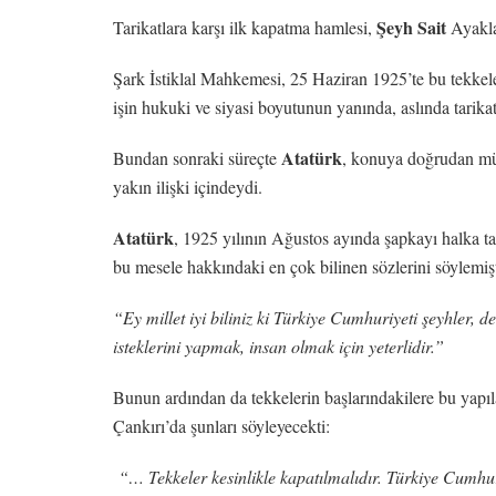
Şeyh Sait
Tarikatlara karşı ilk kapatma hamlesi,
Ayakla
Şark İstiklal Mahkemesi, 25 Haziran 1925’te bu tekkeleri
işin hukuki ve siyasi boyutunun yanında, aslında tarika
Atatürk
Bundan sonraki süreçte
, konuya doğrudan müda
yakın ilişki içindeydi.
Atatürk
, 1925 yılının Ağustos ayında şapkayı halka
bu mesele hakkındaki en çok bilinen sözlerini söylemişt
“Ey millet iyi biliniz ki Türkiye Cumhuriyeti şeyhler, d
isteklerini yapmak, insan olmak için yeterlidir.”
Bunun ardından da tekkelerin başlarındakilere bu yapıla
Çankırı’da şunları söyleyecekti:
“… Tekkeler kesinlikle kapatılmalıdır. Türkiye Cumhuri