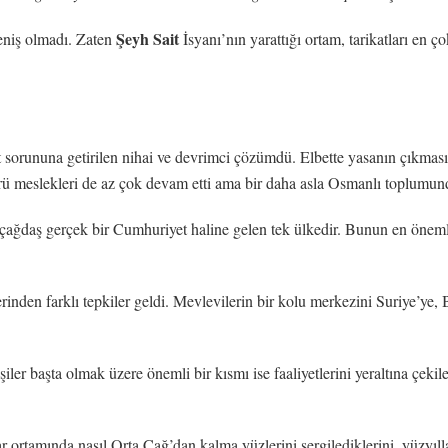
Şeyh Sait
reniş olmadı. Zaten
İsyanı’nın yarattığı ortam, tarikatları en 
 sorununa getirilen nihai ve devrimci çözümdü. Elbette yasanın çıkmasını
ü meslekleri de az çok devam etti ama bir daha asla Osmanlı toplumun
 çağdaş gerçek bir Cumhuriyet haline gelen tek ülkedir. Bunun en önemli 
erinden farklı tepkiler geldi. Mevlevilerin bir kolu merkezini Suriye’ye,
er başta olmak üzere önemli bir kısmı ise faaliyetlerini yeraltına çeki
ortamında nasıl Orta Çağ’dan kalma yüzlerini sergilediklerini, yüzyıllar