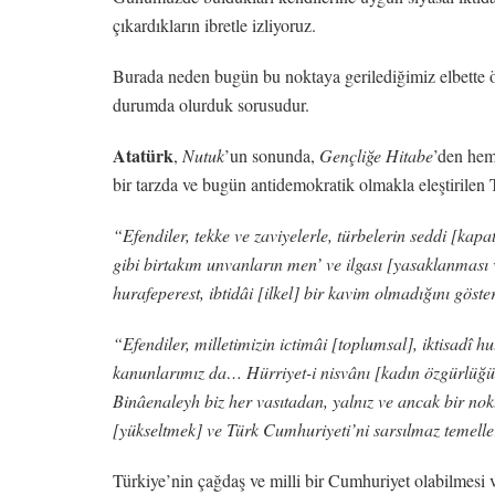
çıkardıkların ibretle izliyoruz.
Burada neden bugün bu noktaya gerilediğimiz elbette ö
durumda olurduk sorusudur.
Atatürk
,
Nutuk
’un sonunda,
Gençliğe Hitabe
’den hem
bir tarzda ve bugün antidemokratik olmakla eleştirilen Ta
“Efendiler, tekke ve zaviyelerle, türbelerin seddi [kapat
gibi birtakım unvanların men’ ve ilgası [yasaklanması v
hurafeperest, ibtidâi [ilkel] bir kavim olmadığını göst
“Efendiler, milletimizin ictimâi [toplumsal], iktisadî 
kanunlarımız da… Hürriyet-i nisvânı [kadın özgürlüğün
Binâenaleyh biz her vasıtadan, yalnız ve ancak bir nok
[yükseltmek] ve Türk Cumhuriyeti’ni sarsılmaz temelle
Türkiye’nin çağdaş ve milli bir Cumhuriyet olabilmesi 