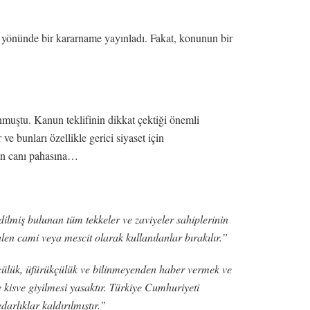
 yönünde bir kararname yayınladı. Fakat, konunun bir
nmuştu. Kanun teklifinin dikkat çektiği önemli
ve bunları özellikle gerici siyaset için
nin canı pahasına…
dilmiş bulunan tüm tekkeler ve zaviyeler sahiplerinin
en cami veya mescit olarak kullanılanlar bırakılır.”
, büyücülük, üfürükçülük ve bilinmeyenden haber vermek ve
kisve giyilmesi yasaktır. Türkiye Cumhuriyeti
arlıklar kaldırılmıştır.”