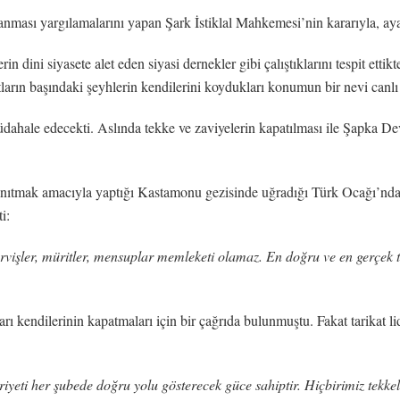
nması yargılamalarını yapan Şark İstiklal Mahkemesi’nin kararıyla, aya
n dini siyasete alet eden siyasi dernekler gibi çalıştıklarını tespit ett
tların başındaki şeyhlerin kendilerini koydukları konumun bir nevi canlı 
hale edecekti. Aslında tekke ve zaviyelerin kapatılması ile Şapka Devri
 tanıtmak amacıyla yaptığı Kastamonu gezisinde uğradığı Türk Ocağı’n
i:
ervişler, müritler, mensuplar memleketi olamaz. En doğru ve en gerçek ta
rı kendilerinin kapatmaları için bir çağrıda bulunmuştu. Fakat tarikat l
yeti her şubede doğru yolu gösterecek güce sahiptir. Hiçbirimiz tekkel