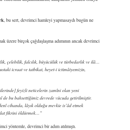
rk
, bu sert, devrimci hamleyi yapmasaydı bugün ne
lmak üzere birçok çağdaşlaşma adımının ancak devrimci
ik, çelebilik, falcılık, büyücülük ve türbedarlık ve ilâ…
taki icraat ve tatbikat, heyet-i ictimâiyemizin,
erinde] feyizli neticelerin zamîni olan yeni
 de bu bahsettiğimiz devrede vücuda getirilmiştir.
edenî cihanda, lâyık olduğu mevkie is’âd etmek
bdat fikrini öldürmek…”
mci yöntemle, devrimci bir adım atılmıştı.