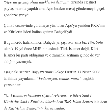
“
Apo da geçmiş olsun dileklerini iletti mi
”
tarzında eleştirel
paylaşımlar da yapıldı ama Apo bırakın mesaj göndermeyi, çiçek
gönderse yeriydi.
Çünkü cezaevinde çürümeye yüz tutan Apo’yu yeniden PKK’nın
ve Kürtlerin lideri haline getiren Bahçeli’ydi.
Bugünlerde hâlâ kimileri Bahçeli’ye şaşırıyor ama biz
Türk Solu
olarak 19 yıl önce MHP’nin aslında Türk-İslamcı değil, Kürt-
İslamcı bir parti olduğunu ve o zamanki açılımın içinde de yer
aldığını yazmıştık.
aşağıdaki satırlar, Başyazarımız Gökçe Fırat’ın 17 Nisan 2006
tarihinde yayınlanan
“
Federasyon, realite, masa
”
başlıklı
yazısından:
“
(…) Bunların hepsinin siyasal referansı ve lideri Said-i
Kürdi
’
dir. Said-i Kürdi bu ülkede hem Türk-İslam Sentezi
’
nin hem
de Kürt-İslam Sentezi
’
nin kurucusudur.