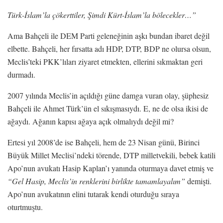
Türk-İslam
’
la çökerttiler, Şimdi Kürt-İslam
’
la bölecekler…
”
Ama Bahçeli ile DEM Parti geleneğinin aşkı bundan ibaret değil
elbette. Bahçeli, her fırsatta adı HDP, DTP, BDP ne olursa olsun,
Meclis’teki PKK’lıları ziyaret etmekten, ellerini sıkmaktan geri
durmadı.
2007 yılında Meclis’in açıldığı güne damga vuran olay, şüphesiz
Bahçeli ile Ahmet Türk’ün el sıkışmasıydı. E, ne de olsa ikisi de
ağaydı. Ağanın kapısı ağaya açık olmalıydı değil mi?
Ertesi yıl 2008’de ise Bahçeli, hem de 23 Nisan günü, Birinci
Büyük Millet Meclisi’ndeki törende, DTP milletvekili, bebek katili
Apo’nun avukatı Hasip Kaplan’ı yanında oturmaya davet etmiş ve
“
Gel Hasip, Meclis
’
in renklerini birlikte tamamlayalım
”
demişti.
Apo’nun avukatının elini tutarak kendi oturduğu sıraya
oturtmuştu.