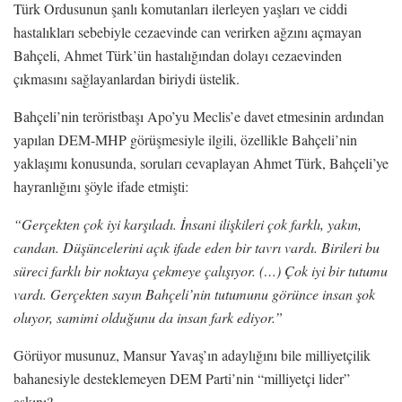
Türk Ordusunun şanlı komutanları ilerleyen yaşları ve ciddi
hastalıkları sebebiyle cezaevinde can verirken ağzını açmayan
Bahçeli, Ahmet Türk’ün hastalığından dolayı cezaevinden
çıkmasını sağlayanlardan biriydi üstelik.
Bahçeli’nin teröristbaşı Apo’yu Meclis’e davet etmesinin ardından
yapılan DEM-MHP görüşmesiyle ilgili, özellikle Bahçeli’nin
yaklaşımı konusunda, soruları cevaplayan Ahmet Türk, Bahçeli’ye
hayranlığını şöyle ifade etmişti:
“
Gerçekten çok iyi karşıladı. İnsani ilişkileri çok farklı, yakın,
candan. Düşüncelerini açık ifade eden bir tavrı vardı. Birileri bu
süreci farklı bir noktaya çekmeye çalışıyor. (…
)
Çok iyi bir tutumu
vardı. Gerçekten sayın Bahçeli’nin tutumunu görünce insan şok
oluyor, samimi olduğunu da insan fark ediyor.
”
Görüyor musunuz, Mansur Yavaş’ın adaylığını bile milliyetçilik
bahanesiyle desteklemeyen DEM Parti’nin “milliyetçi lider”
aşkını?