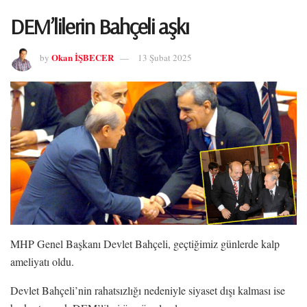
DEM’lilerin Bahçeli aşkı
Okan İŞBECER
by
13 Şubat 2025
MHP Genel Başkanı Devlet Bahçeli, geçtiğimiz günlerde kalp
ameliyatı oldu.
Devlet Bahçeli’nin rahatsızlığı nedeniyle siyaset dışı kalması ise