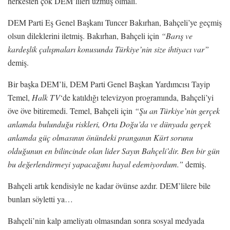
herkesten çok DEM’lileri üzmüş olmalı.
DEM Parti Eş Genel Başkanı Tuncer Bakırhan, Bahçeli’ye geçmiş
olsun dileklerini iletmiş. Bakırhan, Bahçeli için
“
Barış ve
kardeşlik çalışmaları konusunda Türkiye’nin size ihtiyacı var
”
demiş.
Bir başka DEM’li, DEM Parti Genel Başkan Yardımcısı Tayip
Temel,
Halk TV
‘de katıldığı televizyon programında, Bahçeli’yi
öve öve bitiremedi. Temel, Bahçeli için
“Şu an Türkiye’nin gerçek
anlamda bulunduğu riskleri, Orta Doğu’da ve dünyada gerçek
anlamda güç olmasının önündeki pranganın Kürt sorunu
olduğunun en bilincinde olan lider Sayın Bahçeli’dir. Ben bir gün
bu değerlendirmeyi yapacağımı hayal edemiyordum.”
demiş.
Bahçeli artık kendisiyle ne kadar övünse azdır. DEM’lilere bile
bunları söyletti ya…
Bahçeli’nin kalp ameliyatı olmasından sonra sosyal medyada