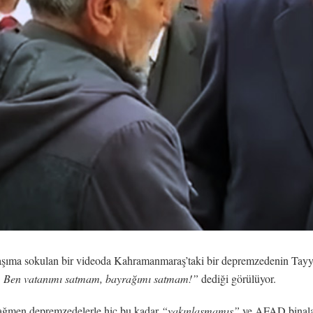
aşıma sokulan bir videoda Kahramanmaraş’taki bir depremzedenin Tayyi
r. Ben vatanımı satmam, bayrağımı satmam!”
dediği görülüyor.
rağmen depremzedelerle hiç bu kadar
“yakınlaşmamış”
ve AFAD binalar