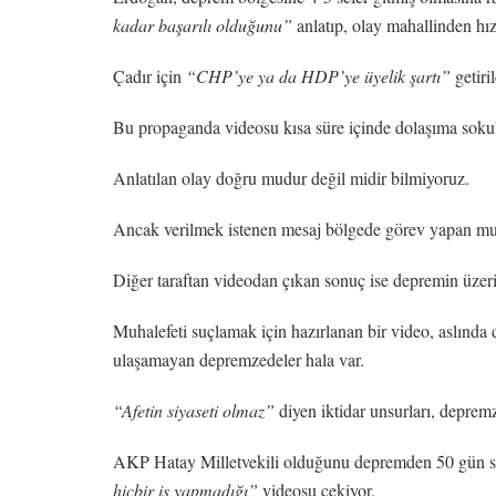
kadar başarılı olduğunu”
anlatıp, olay mahallinden hız
Çadır için
“CHP’ye ya da HDP’ye üyelik şartı”
getiri
Bu propaganda videosu kısa süre içinde dolaşıma sokuld
Anlatılan olay doğru mudur değil midir bilmiyoruz.
Ancak verilmek istenen mesaj bölgede görev yapan muh
Diğer taraftan videodan çıkan sonuç ise depremin üze
Muhalefeti suçlamak için hazırlanan bir video, aslında 
ulaşamayan depremzedeler hala var.
“Afetin siyaseti olmaz”
diyen iktidar unsurları, depre
AKP Hatay Milletvekili olduğunu depremden 50 gün son
hiçbir iş yapmadığı”
videosu çekiyor.