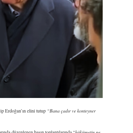
p Erdoğan’ın elini tutup
“Bana çadır ve konteyner
ında düzenlenen basın toplantılarında “
hükümetin ne