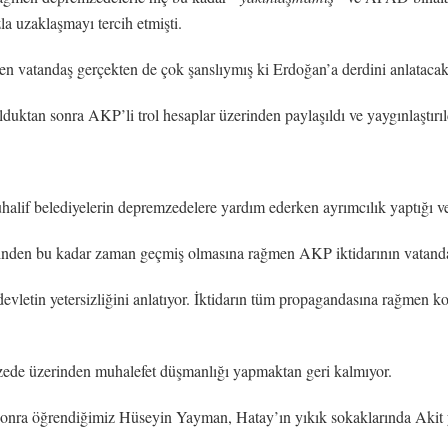
la uzaklaşmayı tercih etmişti.
len vatandaş gerçekten de çok şanslıymış ki Erdoğan’a derdini anlatacak
uktan sonra AKP’li trol hesaplar üzerinden paylaşıldı ve yaygınlaştırıl
alif belediyelerin depremzedelere yardım ederken ayrımcılık yaptığı v
rinden bu kadar zaman geçmiş olmasına rağmen AKP iktidarının vatandaş
devletin yetersizliğini anlatıyor. İktidarın tüm propagandasına rağmen k
mzede üzerinden muhalefet düşmanlığı yapmaktan geri kalmıyor.
ra öğrendiğimiz Hüseyin Yayman, Hatay’ın yıkık sokaklarında Akit ya