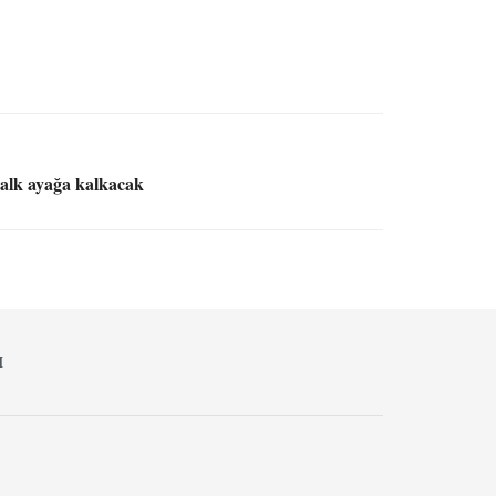
 halk ayağa kalkacak
M