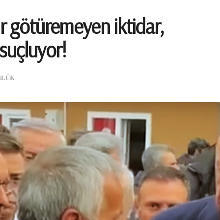
r götüremeyen iktidar,
 suçluyor!
NLÜK