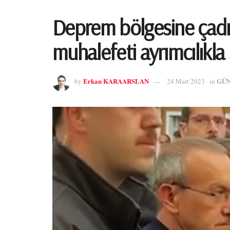
Deprem bölgesine çadı
muhalefeti ayrımcılıkla
Erkan KARAARSLAN
GÜ
by
24 Mart 2023
in