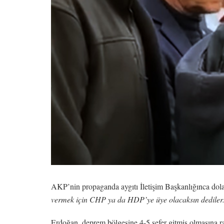
AKP’nin propaganda aygıtı İletişim Başkanlığınca dol
vermek için CHP ya da HDP’ye üye olacaksın dedile
Erdoğan, deprem bölgesine 4-5 sefer gitmiş olmasına 