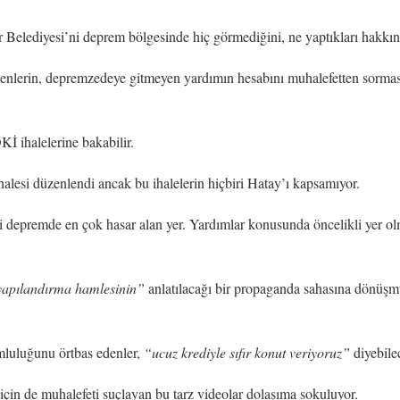
lediyesi’ni deprem bölgesinde hiç görmediğini, ne yaptıkları hakkında
enlerin, depremzedeye gitmeyen yardımın hesabını muhalefetten sorması
İ ihalelerine bakabilir.
alesi düzenlendi ancak bu ihalelerin hiçbiri Hatay’ı kapsamıyor.
bi depremde en çok hasar alan yer. Yardımlar konusunda öncelikli yer o
yapılandırma hamlesinin”
anlatılacağı bir propaganda sahasına dönüşm
umluluğunu örtbas edenler,
“ucuz krediyle sıfır konut veriyoruz”
diyebile
için de muhalefeti suçlayan bu tarz videolar dolaşıma sokuluyor.