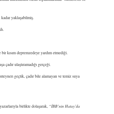
 kadar yaklaşabilmiş.
dı.
e bir kısım depremzedeye yardım etmediği.
a çadır ulaştıramadığı gerçeği.
onteynerı geçtik, çadır bile alamayan ve temiz suya
zarlarıyla birlikte dolaşarak,
“İBB’nin Hatay’da