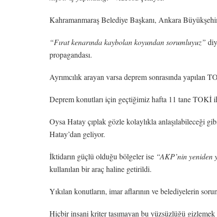
Kahramanmaraş Belediye Başkanı, Ankara Büyükşehir Be
“Fırat kenarında kaybolan koyundan sorumluyuz”
diy
propagandası.
Ayrımcılık arayan varsa deprem sonrasında yapılan TOK
Deprem konutları için geçtiğimiz hafta 11 tane TOKİ ih
Oysa Hatay çıplak gözle kolaylıkla anlaşılabileceği gi
Hatay’dan geliyor.
İktidarın güçlü olduğu bölgeler ise
“AKP’nin yeniden 
kullanılan bir araç haline getirildi.
Yıkılan konutların, imar aflarının ve belediyelerin sor
Hiçbir insani kriter taşımayan bu yüzsüzlüğü gizlemek 