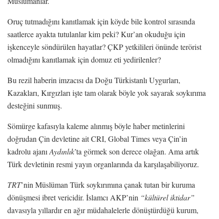
Müslümanlar.
Oruç tutmadığını kanıtlamak için köyde bile kontrol sırasında
saatlerce ayakta tutulanlar kim peki? Kur’an okuduğu için
işkenceyle söndürülen hayatlar? ÇKP yetkilileri önünde terörist
olmadığını kanıtlamak için domuz eti yedirilenler?
Bu rezil haberin imzacısı da Doğu Türkistanlı Uygurları,
Kazakları, Kırgızları işte tam olarak böyle yok sayarak soykırıma
desteğini sunmuş.
Sömürge kafasıyla kaleme alınmış böyle haber metinlerini
doğrudan Çin devletine ait CRI, Global Times veya Çin’in
kadrolu ajanı
Aydınlık
’ta görmek son derece olağan. Ama artık
Türk devletinin resmi yayın organlarında da karşılaşabiliyoruz.
TRT
’nin Müslüman Türk soykırımına çanak tutan bir kuruma
dönüşmesi ibret vericidir. İslamcı AKP’nin
“kültürel iktidar”
davasıyla yıllardır en ağır müdahalelerle dönüştürdüğü kurum,