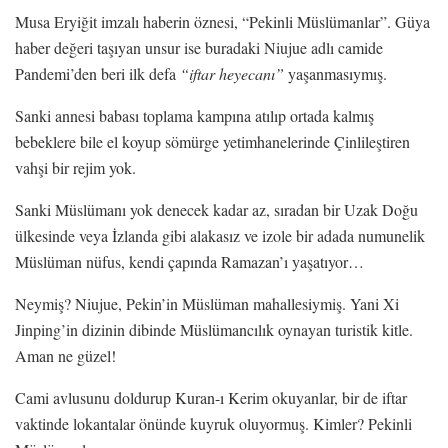
Musa Eryiğit imzalı haberin öznesi, “Pekinli Müslümanlar”. Güya
haber değeri taşıyan unsur ise buradaki Niujue adlı camide
Pandemi’den beri ilk defa
“iftar heyecanı”
yaşanmasıymış.
Sanki annesi babası toplama kampına atılıp ortada kalmış
bebeklere bile el koyup sömürge yetimhanelerinde Çinlileştiren
vahşi bir rejim yok.
Sanki Müslümanı yok denecek kadar az, sıradan bir Uzak Doğu
ülkesinde veya İzlanda gibi alakasız ve izole bir adada numunelik
Müslüman nüfus, kendi çapında Ramazan’ı yaşatıyor…
Neymiş? Niujue, Pekin’in Müslüman mahallesiymiş. Yani Xi
Jinping’in dizinin dibinde Müslümancılık oynayan turistik kitle.
Aman ne güzel!
Cami avlusunu doldurup Kuran-ı Kerim okuyanlar, bir de iftar
vaktinde lokantalar önünde kuyruk oluyormuş. Kimler? Pekinli