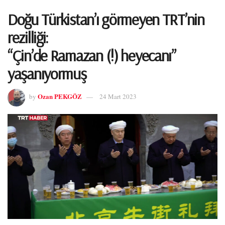
Doğu Türkistan’ı görmeyen TRT’nin
rezilliği:
“Çin’de Ramazan (!) heyecanı”
yaşanıyormuş
Ozan PEKGÖZ
by
24 Mart 2023