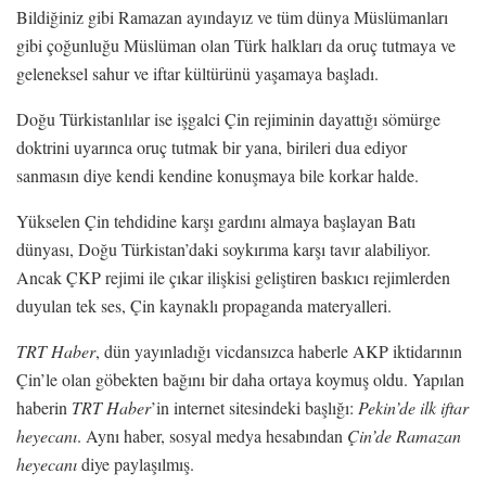
Bildiğiniz gibi Ramazan ayındayız ve tüm dünya Müslümanları
gibi çoğunluğu Müslüman olan Türk halkları da oruç tutmaya ve
geleneksel sahur ve iftar kültürünü yaşamaya başladı.
Doğu Türkistanlılar ise işgalci Çin rejiminin dayattığı sömürge
doktrini uyarınca oruç tutmak bir yana, birileri dua ediyor
sanmasın diye kendi kendine konuşmaya bile korkar halde.
Yükselen Çin tehdidine karşı gardını almaya başlayan Batı
dünyası, Doğu Türkistan’daki soykırıma karşı tavır alabiliyor.
Ancak ÇKP rejimi ile çıkar ilişkisi geliştiren baskıcı rejimlerden
duyulan tek ses, Çin kaynaklı propaganda materyalleri.
TRT Haber
, dün yayınladığı vicdansızca haberle AKP iktidarının
Çin’le olan göbekten bağını bir daha ortaya koymuş oldu. Yapılan
haberin
TRT Haber
’in internet sitesindeki başlığı:
Pekin’de ilk iftar
heyecanı
. Aynı haber, sosyal medya hesabından
Çin’de Ramazan
heyecanı
diye paylaşılmış.