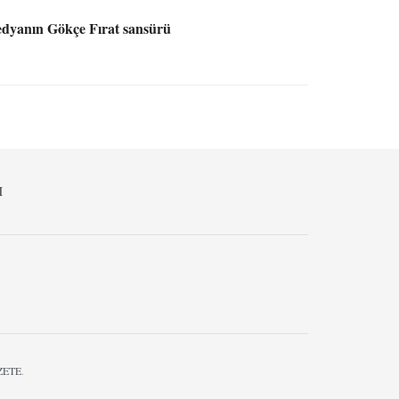
edyanın Gökçe Fırat sansürü
M
ZETE
.