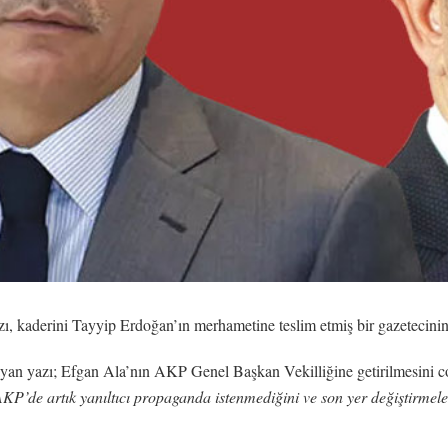
ı, kaderini Tayyip Erdoğan’ın merhametine teslim etmiş bir gazetecinin
yan yazı; Efgan Ala’nın AKP Genel Başkan Vekilliğine getirilmesini 
KP’de artık yanıltıcı propaganda istenmediğini ve son yer değiştirmel