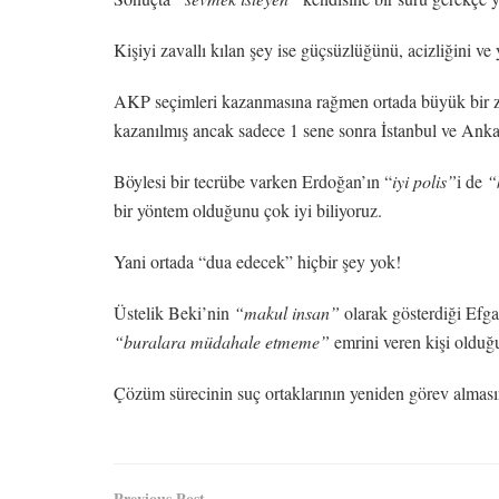
Kişiyi zavallı kılan şey ise güçsüzlüğünü, acizliğini v
AKP seçimleri kazanmasına rağmen ortada büyük bir z
kazanılmış ancak sadece 1 sene sonra İstanbul ve Anka
Böylesi bir tecrübe varken Erdoğan’ın “
iyi polis”
i de
“
bir yöntem olduğunu çok iyi biliyoruz.
Yani ortada “dua edecek” hiçbir şey yok!
Üstelik Beki’nin
“makul insan”
olarak gösterdiği Efg
“buralara müdahale etmeme”
emrini veren kişi olduğu
Çözüm sürecinin suç ortaklarının yeniden görev alması
Previous Post