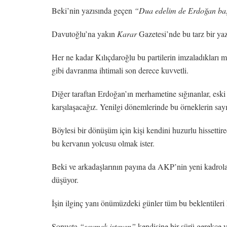
Beki’nin yazısında geçen
“Dua edelim de Erdoğan ba
Davutoğlu’na yakın
Karar
Gazetesi’nde bu tarz bir yaz
Her ne kadar Kılıçdaroğlu bu partilerin imzaladıkları
gibi davranma ihtimali son derece kuvvetli.
Diğer taraftan Erdoğan’ın merhametine sığınanlar, eski
karşılaşacağız. Yenilgi dönemlerinde bu örneklerin sayıs
Böylesi bir dönüşüm için kişi kendini huzurlu hissettir
bu kervanın yolcusu olmak ister.
Beki ve arkadaşlarının payına da AKP’nin yeni kadrola
düşüyor.
İşin ilginç yanı önümüzdeki günler tüm bu beklentileri
Sonuçta
“sevmek isteyen”
kendisine bir sürü gerekçe ya