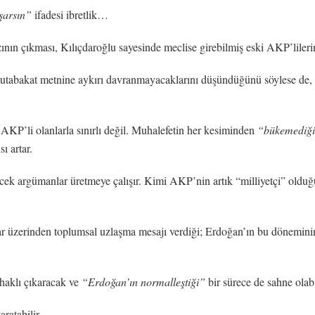
şarsın”
ifadesi ibretlik…
ının çıkması, Kılıçdaroğlu sayesinde meclise girebilmiş eski AKP’lilerin 
 mutabakat metnine aykırı davranmayacaklarını düşündüğünü söylese de,
 AKP’li olanlarla sınırlı değil. Muhalefetin her kesiminden
“bükemediği 
ı artar.
ecek argümanlar üretmeye çalışır. Kimi AKP’nin artık “milliyetçi” olduğ
r üzerinden toplumsal uzlaşma mesajı verdiği; Erdoğan’ın bu döneminin
 haklı çıkaracak ve
“Erdoğan’ın normalleştiği”
bir sürece de sahne olabi
ratabilir.