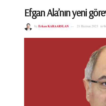
Efgan Ala’nın yeni görev
Erkan KARAARSLAN
G
by
21 Haziran 2023
in