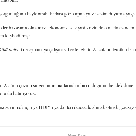
e yorgunluğunu haykırarak iktidara göz kırpmaya ve sesini duyurmaya çalı
afer havasının olmaması, ekonomik ve siyasi krizin devam etmesinden
ra kaybedilmişti.
kötü polis”
i de oynamaya çalışması beklenebilir. Ancak bu tercihin İsl
an Ala’nın çözüm sürecinin mimarlarından biri olduğunu, hendek dönemi
nu da hatırlıyoruz.
na sevinmek için ya HDP’li ya da ileri derecede ahmak olmak gerekiyo
Next Post