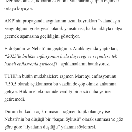
üzerinde olması, iktidarın ekonomi yalanlarını çarpıcı biçimde
ortaya koyuyor.
AKP’nin propaganda aygıtlarının uzun kuyrukları “vatandaşın
zenginliğinin göstergesi” olarak yansıtması, halkın aklıyla dalga
geçmek aşamasına geçildiğini gösteriyor.
Erdoğan’ın ve Nebati’nin geçtiğimiz Aralık ayında yaptıkları,
“2023’le birlikte enflasyonun hızla
düşeceği ve seçimlere tek
haneli enflasyonla girileceği”
açıklamalarını hatırlıyoruz.
TÜİK’in bütün müdahalelere rağmen Mart ayı enflasyonunu
%50,5 olarak açıklanması bu vaadin de çöp olması anlamına
geliyor. Hükümet ekonomide verdiği bir sözü daha yerine
getiremedi.
Durum bu kadar açık olmasına rağmen trajik olan şey ise
Nebati’nin bu düşüşü bir “başarı öyküsü” olarak sunması ve göz
göre göre “fiyatların düştüğü” yalanını söylemesi.