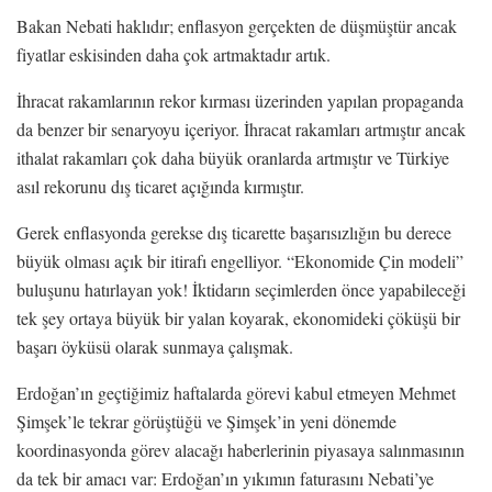
Bakan Nebati haklıdır; enflasyon gerçekten de düşmüştür ancak
fiyatlar eskisinden daha çok artmaktadır artık.
İhracat rakamlarının rekor kırması üzerinden yapılan propaganda
da benzer bir senaryoyu içeriyor. İhracat rakamları artmıştır ancak
ithalat rakamları çok daha büyük oranlarda artmıştır ve Türkiye
asıl rekorunu dış ticaret açığında kırmıştır.
Gerek enflasyonda gerekse dış ticarette başarısızlığın bu derece
büyük olması açık bir itirafı engelliyor. “Ekonomide Çin modeli”
buluşunu hatırlayan yok! İktidarın seçimlerden önce yapabileceği
tek şey ortaya büyük bir yalan koyarak, ekonomideki çöküşü bir
başarı öyküsü olarak sunmaya çalışmak.
Erdoğan’ın geçtiğimiz haftalarda görevi kabul etmeyen Mehmet
Şimşek’le tekrar görüştüğü ve Şimşek’in yeni dönemde
koordinasyonda görev alacağı haberlerinin piyasaya salınmasının
da tek bir amacı var: Erdoğan’ın yıkımın faturasını Nebati’ye