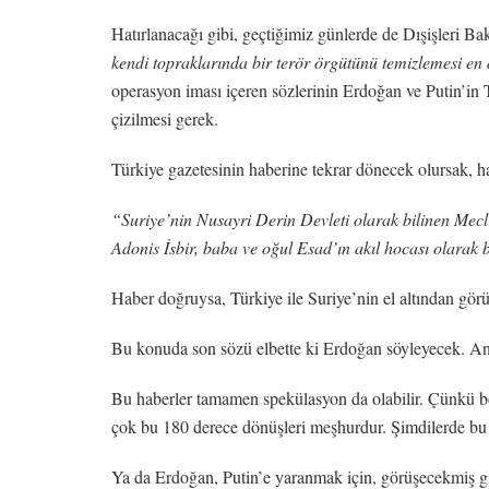
Hatırlanacağı gibi, geçtiğimiz günlerde de Dışişleri B
kendi topraklarında bir terör örgütünü temizlemesi en
operasyon iması içeren sözlerinin Erdoğan ve Putin’in
çizilmesi gerek.
Türkiye gazetesinin haberine tekrar dönecek olursak, hab
“Suriye’nin Nusayri Derin Devleti olarak bilinen Mecli
Adonis İsbir, baba ve oğul Esad’ın akıl hocası olarak b
Haber doğruysa, Türkiye ile Suriye’nin el altından görü
Bu konuda son sözü elbette ki Erdoğan söyleyecek. An
Bu haberler tamamen spekülasyon da olabilir. Çünkü b
çok bu 180 derece dönüşleri meşhurdur. Şimdilerde bu tü
Ya da Erdoğan, Putin’e yaranmak için, görüşecekmiş g