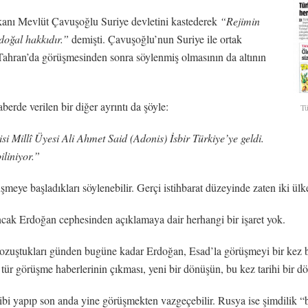
akanı Mevlüt Çavuşoğlu Suriye devletini kastederek
“Rejimin
 doğal
hakkıdır.”
demişti. Çavuşoğlu’nun Suriye ile ortak
 Tahran’da görüşmesinden sonra söylenmiş olmasının da altının
erde verilen bir diğer ayrıntı da şöyle:
Tü
si Millî Üyesi Ali Ahmet Said (Adonis) İsbir Türkiye’ye geldi.
iliniyor.”
şmeye başladıkları söylenebilir. Gerçi istihbarat düzeyinde zaten iki ül
cak Erdoğan cephesinden açıklamaya dair herhangi bir işaret yok.
ozuştukları günden bugüne kadar Erdoğan, Esad’la görüşmeyi bir kez bi
r görüşme haberlerinin çıkması, yeni bir dönüşün, bu kez tarihi bir dönü
ibi yapıp son anda yine görüşmekten vazgeçebilir. Rusya ise şimdilik 