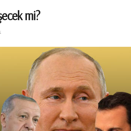
şecek mi?
K