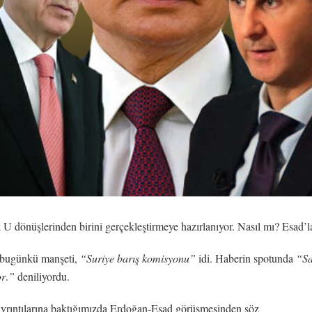
 U dönüşlerinden birini gerçekleştirmeye hazırlanıyor. Nasıl mı? Esad’l
 bugünkü manşeti,
“Suriye barış komisyonu”
idi. Haberin spotunda
“Sa
or
.
”
deniliyordu.
ayrıntılarına baktığımızda Erdoğan-Esad görüşmesinden söz