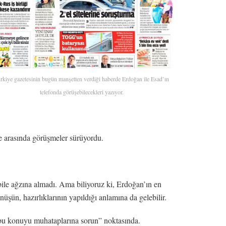
rkiye gazetesinin bugün manşetten verdiği haberde Erdoğan ile Esad’ın
telefonda görüşebilecekleri yazıyor.
ke arasında görüşmeler sürüyordu.
le ağzına almadı. Ama biliyoruz ki, Erdoğan’ın en
şün, hazırlıklarının yapıldığı anlamına da gelebilir.
“bu konuyu muhataplarına sorun” noktasında.