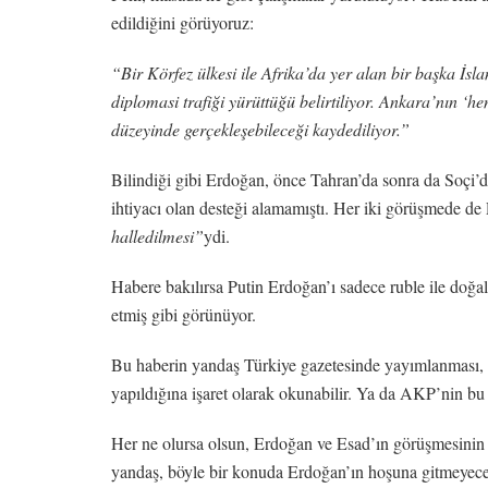
edildiğini görüyoruz:
“Bir Körfez ülkesi ile Afrika’da yer alan bir başka İsl
diplomasi trafiği yürüttüğü belirtiliyor. Ankara’nın ‘
düzeyinde gerçekleşebileceği kaydediliyor.”
Bilindiği gibi Erdoğan, önce Tahran’da sonra da Soçi’de
ihtiyacı olan desteği alamamıştı. Her iki görüşmede de P
halledilmesi”
ydi.
Habere bakılırsa Putin Erdoğan’ı sadece ruble ile doğ
etmiş gibi görünüyor.
Bu haberin yandaş Türkiye gazetesinde yayımlanması, 
yapıldığına işaret olarak okunabilir. Ya da AKP’nin bu
Her ne olursa olsun, Erdoğan ve Esad’ın görüşmesinin d
yandaş, böyle bir konuda Erdoğan’ın hoşuna gitmeyeceğ