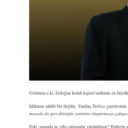
Görünen o ki, Erdoğan kendi kişisel tarihinin en büyük
İddianın sahibi biz değiliz. Yandaş
Türkiye
gazetesinin
masada da geri dönüşün zeminini oluşturmaya çalışıy
Peki, masada ne gibi çalışmalar yürütülüyor? Haberin 