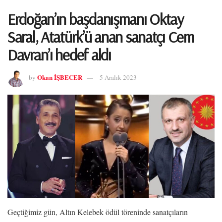
Erdoğan’ın başdanışmanı Oktay
Saral, Atatürk’ü anan sanatçı Cem
Davran’ı hedef aldı
Okan İŞBECER
by
5 Aralık 2023
Geçtiğimiz gün, Altın Kelebek ödül töreninde sanatçıların