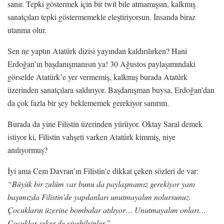
sanır. Tepki göstermek için bir twit bile atmamışsın, kalkmış
sanatçıları tepki göstermemekle eleştiriyorsun. İnsanda biraz
utanma olur.
Sen ne yaptın Atatürk dizisi yayından kaldırılırken? Hani
Erdoğan’ın başdanışmanısın ya! 30 Ağustos paylaşımındaki
görselde Atatürk’e yer vermemiş, kalkmış burada Atatürk
üzerinden sanatçılara saldırıyor. Başdanışman buysa, Erdoğan’dan
da çok fazla bir şey beklememek gerekiyor sanırım.
Burada da yine Filistin üzerinden yürüyor. Oktay Saral demek
istiyor ki, Filistin vahşeti varken Atatürk kimmiş, niye
anılıyormuş?
İyi ama Cem Davran’ın Filistin’e dikkat çeken sözleri de var:
“Büyük bir zulüm var bunu da paylaşmamız gerekiyor yanı
başımızda Filistin’de yapılanları unutmayalım nolursunuz.
Çocukların üzerine bombalar atılıyor… Unutmayalım onları…
Çocuklar şeker de yiyebilsinler.”