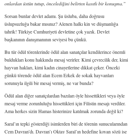
onlardan üstün tutup, öncelediğini belirten kasıtlı bir konuşma.”
Sorsan bunlar devlet adamı. Şu üsluba, daha doğrusu
üslupsuzluğa bakar mısınız? Alenen halkı kin ve düşmanlığa
tahrik! Türkiye Cumhuriyeti devletine çok yazık. Devlet
başkanının danışmanının seviyesi bu çünkü.
Bu tür ödül törenlerinde ödül alan sanatçılar kendilerince önemli
buldukları konu hakkında mesaj verirler. Kimi çevrecilik der, kimi
hayvan hakları, kimi kadın cinayetlerine dikkat çeker. Önceki
günkü törende ödül alan Ecem Erkek de sokak hayvanları
sorunuyla ilgili bir mesaj vermiş, ne var bunda?
Ödül alan diğer sanatçılardan bazıları öyle hissettikleri veya öyle
mesaj verme zorunluluğu hissettikleri için Filistin mesajı verdiler.
Ama herkes sizin Hamas histerinize katılmak zorunda değil ki?
Saral’ın tepki gösterdiği isimlerden biri de törenin sunucularından
Cem Davran’dı. Davran’ı Oktay Saral’ın hedefine koyan sözü ise