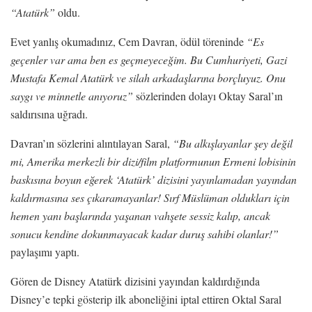
“Atatürk”
oldu.
Evet yanlış okumadınız, Cem Davran, ödül töreninde
“Es
geçenler var ama ben es geçmeyeceğim. Bu Cumhuriyeti, Gazi
Mustafa Kemal Atatürk ve silah arkadaşlarına borçluyuz. Onu
saygı ve minnetle anıyoruz”
sözlerinden dolayı Oktay Saral’ın
saldırısına uğradı.
Davran’ın sözlerini alıntılayan Saral,
“Bu alkışlayanlar şey değil
mi, Amerika merkezli bir dizi/film platformunun Ermeni lobisinin
baskısına boyun eğerek ‘Atatürk’ dizisini yayınlamadan yayından
kaldırmasına ses çıkaramayanlar! Sırf Müslüman oldukları için
hemen yanı başlarında yaşanan vahşete sessiz kalıp, ancak
sonucu kendine dokunmayacak kadar duruş sahibi olanlar!”
paylaşımı yaptı.
Gören de Disney Atatürk dizisini yayından kaldırdığında
Disney’e tepki gösterip ilk aboneliğini iptal ettiren Oktal Saral