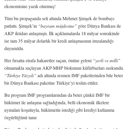
ekonomisine yazık olurmuş!
Tüm bu propaganda seli altında Mehmet Şimşek de bombayı
patlattı. Şimşek’in
“bayram müjdesine”
göre Dünya Bankası ile
AKP iktidarı anlaşmıştı. İlk açıklamalarda 18 milyar sonrakinde
ise tam 35 milyar dolarlık bir kredi anlaşmasının imzalandığı
duyuruldu.
Her fırsatta etrafa hakaretler saçan, önüne geleni
“yerli ve milli”
olmamakla suçlayan AKP-MHP blokunun küfürbazları suskundu.
“Türkiye Yüzyılı”
adı altında resmen IMF paketlerinden bile beter
bir Dünya Bankası paketine Türkiye’yi teslim ettiler.
Bu program IMF programlarından da beter çünkü IMF bir
hükümet ile anlaşma sağladığında, belli ekonomik ilkelere
uymaları koşuluyla, hükümetin istediği gibi krediyi kullanma
özgürlüğünü tanır.