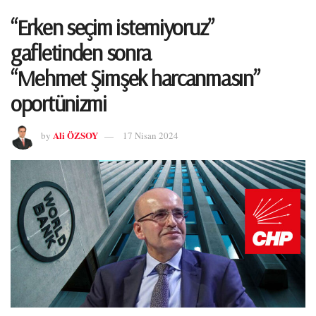
“Erken seçim istemiyoruz”
gafletinden sonra
“Mehmet Şimşek harcanmasın”
oportünizmi
Ali ÖZSOY
by
17 Nisan 2024