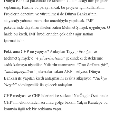
Dünya Bankası paketinde ise kredinin kullanılacağı tüm projeler
saptanmış. Hazine bu parayı ancak bu projeler için kullanabilir.
Projelerin denetimi ve yürütülmesi de Dünya Bankası’nın
atayacağı yabancı memurlar aracılığıyla yapılacak. IMF
paketlerinde dayatılan ilkeleri zaten Mehmet Şimşek uyguluyor. O
halde bu kredi, IMF kredilerinden çok daha ağır şartları
içermektedir.
Peki, ama CHP ne yapıyor? Anlaşılan Tayyip Erdoğan ve
Mehmet Şimşek’e
“4 yıl serbestsiniz”
şeklindeki desteklerine
sadık kalmaya niyetliler. Yıllardır utanmazca
“Tam Bağımsızlık”
,
“antiemperyalizm”
palavraları sıkan AKP medyası, Dünya
Bankası ile yapılan kredi anlaşmasını ayakta alkışlıyor.
“Türkiye
Yüzyılı”
sömürgecilik ile gelecek anlaşılan.
CHP medyası ve CHP liderleri ise suskun! Ne Özgür Özel ne de
CHP’nin ekonomiden sorumlu gölge bakanı Yalçın Karatepe bu
konuyla ilgili tek bir açıklama yaptı.