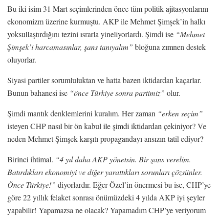
Bu iki isim 31 Mart seçimlerinden önce tüm politik ajitasyonlarını
ekonomizm üzerine kurmuştu. AKP ile Mehmet Şimşek’in halkı
yoksullaştırdığını tezini ısrarla yineliyorlardı. Şimdi ise
“Mehmet
Şimşek’i harcamasınlar, şans tanıyalım”
bloğuna zımnen destek
oluyorlar.
Siyasi partiler sorumluluktan ve hatta bazen iktidardan kaçarlar.
Bunun bahanesi ise
“önce Türkiye sonra partimiz”
olur.
Şimdi mantık denklemlerini kuralım. Her zaman
“erken seçim”
isteyen CHP nasıl bir ön kabul ile şimdi iktidardan çekiniyor? Ve
neden Mehmet Şimşek karşıtı propagandayı ansızın tatil ediyor?
Birinci ihtimal.
“4 yıl daha AKP yönetsin. Bir şans verelim.
Batırdıkları ekonomiyi ve diğer yarattıkları sorunları çözsünler.
Önce Türkiye!”
diyorlardır. Eğer Özel’in önermesi bu ise, CHP’ye
göre 22 yıllık felaket sonrası önümüzdeki 4 yılda AKP iyi şeyler
yapabilir! Yapamazsa ne olacak? Yapamadım CHP’ye veriyorum