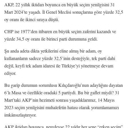
AKP, 22 yıllık iktidarı boyunca en büyük seçim yenilgisini 31
Mart 2024’te yaşadı. İl Genel Meclisi sonuçlarına göre yüzde 32,5
oy oranı ile ikinci sıraya düştü.
CHP ise 1977’den itibaren en büyük seçim zaferini kazandı ve
yüzde 34,5 oy oranı ile birinci parti durumuna geldi.
Şu anda adeta dikta yetkilerini eline almış bir adam, oy
kullananların sadece yüzde 32,5’inin desteğiyle, tek parti dahi
değil, keyfi tek adam idaresi ile Türkiye’yi yönetmeye devam
ediyor.
Bu garip durumun sorumlusu Kılıçdaroğlu’nun adaylığını dayatan
6’lı Masa ve özellikle oradaki 5 partiydi. Bu bir gaflet miydi? 31
Mart’taki AKP’nin hezimeti sonrası yaşadıklarımız, 14 Mayıs
2023 seçim yenilgisini muhalefetin hatası olarak yorumlamamızı
imkânsızlaştırıyor.
AKP iktidarı boyunca, neredeyse 22 yıldır her sene “erken seçim”