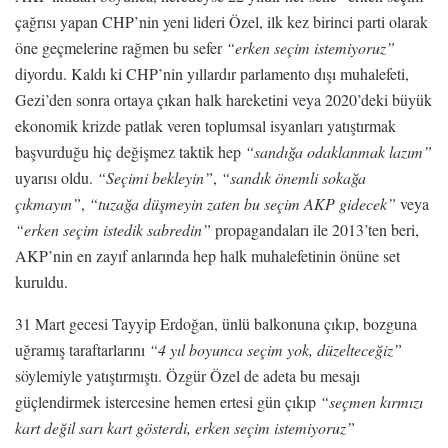
çağrısı yapan CHP’nin yeni lideri Özel, ilk kez birinci parti olarak
öne geçmelerine rağmen bu sefer
“erken seçim istemiyoruz”
diyordu. Kaldı ki CHP’nin yıllardır parlamento dışı muhalefeti,
Gezi’den sonra ortaya çıkan halk hareketini veya 2020’deki büyük
ekonomik krizde patlak veren toplumsal isyanları yatıştırmak
başvurduğu hiç değişmez taktik hep
“sandığa odaklanmak lazım”
uyarısı oldu.
“Seçimi bekleyin”
,
“sandık önemli sokağa
çıkmayın”
,
“tuzağa düşmeyin zaten bu seçim AKP gidecek”
veya
“erken seçim istedik sabredin”
propagandaları ile 2013’ten beri,
AKP’nin en zayıf anlarında hep halk muhalefetinin önüne set
kuruldu.
31 Mart gecesi Tayyip Erdoğan, ünlü balkonuna çıkıp, bozguna
uğramış taraftarlarını
“4 yıl boyunca seçim yok, düzelteceğiz”
söylemiyle yatıştırmıştı. Özgür Özel de adeta bu mesajı
güçlendirmek istercesine hemen ertesi gün çıkıp
“seçmen kırmızı
kart değil sarı kart gösterdi, erken seçim istemiyoruz”