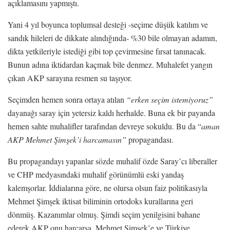
açıklamasını yapmıştı.
Yani 4 yıl boyunca toplumsal desteği -seçime düşük katılım ve
sandık hileleri de dikkate alındığında- %30 bile olmayan adamın,
dikta yetkileriyle istediği gibi top çevirmesine fırsat tanınacak.
Bunun adına iktidardan kaçmak bile denmez. Muhalefet yangın
çıkan AKP sarayına resmen su taşıyor.
Seçimden hemen sonra ortaya atılan
“erken seçim istemiyoruz”
dayanağı saray için yetersiz kaldı herhalde. Buna ek bir payanda
hemen sahte muhalifler tarafından devreye sokuldu. Bu da “
aman
AKP Mehmet Şimşek’i harcamasın”
propagandası.
Bu propagandayı yapanlar sözde muhalif özde Saray’cı liberaller
ve CHP medyasındaki muhalif görünümlü eski yandaş
kalemşorlar. İddialarına göre, ne olursa olsun faiz politikasıyla
Mehmet Şimşek iktisat biliminin ortodoks kurallarına geri
dönmüş. Kazanımlar olmuş. Şimdi seçim yenilgisini bahane
ederek AKP onu harcarsa, Mehmet Şimşek’e ve Türkiye